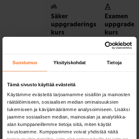
Säker
Examen
uppgraderings
uppgrader
kurs
kurs
5 timmar körundervisning
2 timmar körundervi
och 2 teorilektioner,
varefter du avlägger
varefter du direkt får körrätt
hanteringsprov och 
i kategori A2 utan
i kategori A2 samt m
förarexamen.
ett teoriprov.
Suostumus
Yksityiskohdat
Tietoja
Körlektioner med
5
2
bilskolas
motorcykel
Tämä sivusto käyttää evästeitä
En körlektion = 50
Käytämme evästeitä tarjoamamme sisällön ja mainosten
min.
räätälöimiseen, sosiaalisen median ominaisuuksien
E-teorilektioner
2
behövs inte
tukemiseen ja kävijämäärämme analysoimiseen. Lisäksi
jaamme sosiaalisen median, mainosalan ja analytiikka-
Användning av
behövs inte
alan kumppaneillemme tietoja siitä, miten käytät
bilskolas motorcykel
sivustoamme. Kumppanimme voivat yhdistää näitä
och körkläder vid
tietoja muihin tietoihin, joita olet antanut heille tai joita on