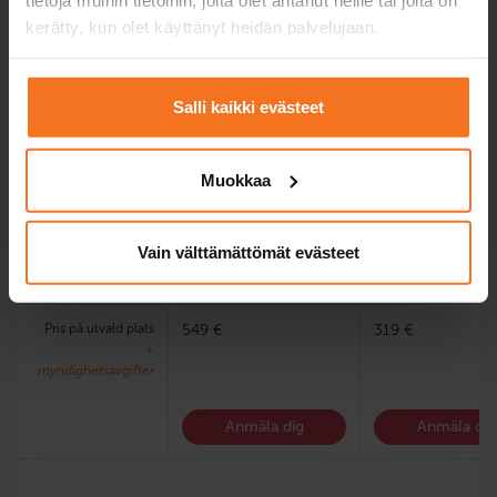
första körprov
kerätty, kun olet käyttänyt heidän palvelujaan.
Elektronisk lärmiljö
behövs inte
vid behov
och lärobok
Salli kaikki evästeet
Övningsprogram för
behövs inte
vid behov
teoriprov
Muokkaa
Utbildningsspråk på
finska, engelska
finska, engelska
utvald plats
E-teorilektioner på
Vain välttämättömät evästeet
finska, engelska och
svenska.
Pris på utvald plats
549 €
319 €
+
myndighetsavgifter
Anmäla dig
Anmäla dig