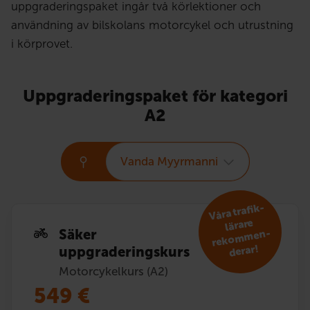
uppgraderingspaket ingår två körlektioner och
användning av bilskolans motorcykel och utrustning
i körprovet.
Uppgraderingspaket för kategori
A2
Vanda Myyrmanni
V
åra trafik­
reko
m
lärare
Säker
men­
derar!
uppgraderingskurs
Motorcykelkurs (A2)
549
€