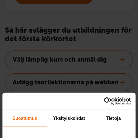
Så här avlägger du utbildningen för
det första körkortet
Välj lämplig kurs och anmäl dig
Avlägg teorilektionerna på webben
Beställ intyg över avlagd
utbildning för det första körkortet
Suostumus
Yksityiskohdat
Tietoja