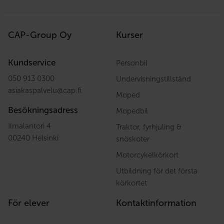
CAP-Group Oy
Kurser
Kundservice
Personbil
050 913 0300
Undervisningstillstånd
asiakaspalvelu
@
cap.fi
Moped
Besökningsadress
Mopedbil
Ilmalantori 4
Traktor, fyrhjuling &
00240 Helsinki
snöskoter
Motorcykelkörkort
Utbildning för det första
körkortet
För elever
Kontaktinformation