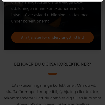
undervisningstillstånd ska avlägga EAS-
utbildningen innan körlektionerna inleds.
Intyget över avlagd utbildning ska tas med
under körlektionerna.
Alla tjänster för undervisingstillstånd
BEHÖVER DU OCKSÅ KÖRLEKTIONER?
I EAS-kursen ingår inga körlektioner. Om du vill
skaffa för moped, mopedbil, fyrhjuling eller traktor,
rekommenderar vi att du anmäler dig till en kurs som
utöver EAS-teori även inkluderar frivilliga