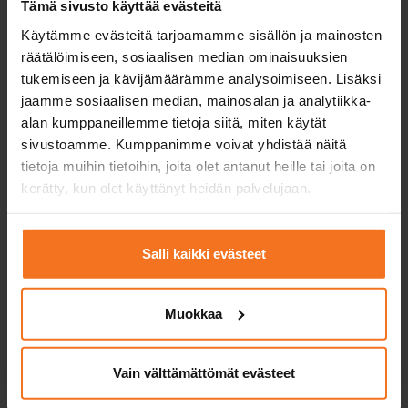
Tämä sivusto käyttää evästeitä
Käytämme evästeitä tarjoamamme sisällön ja mainosten
räätälöimiseen, sosiaalisen median ominaisuuksien
tukemiseen ja kävijämäärämme analysoimiseen. Lisäksi
jaamme sosiaalisen median, mainosalan ja analytiikka-
alan kumppaneillemme tietoja siitä, miten käytät
sivustoamme. Kumppanimme voivat yhdistää näitä
tietoja muihin tietoihin, joita olet antanut heille tai joita on
Körkort med
kerätty, kun olet käyttänyt heidän palvelujaan.
undervisingstillstånd?
Om du vill avlägga körkort med
Salli kaikki evästeet
undervisningstillstånd, och du inte har något
annat körkort, ska du avlägga EAS-
Muokkaa
teorilektioner i bilskolan. Nätlektionerna är
på finska med svensk text.
Vain välttämättömät evästeet
Elever som avlägger körkort med