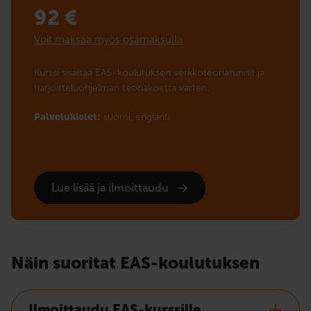
92
€
Voit maksaa myös osamaksulla
Kurssi sisältää EAS-koulutuksen verkkoteoriatunnit ja
harjoitteluohjelman teoriakoetta varten.
Palvelukielet:
suomi,
englanti
Lue lisää ja ilmoittaudu
Näin suoritat EAS-koulutuksen
Ilmoittaudu EAS-kurssille