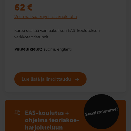
62
€
Voit maksaa myös osamaksulla
Kurssi sisältää vain pakollisen EAS-koulutuksen
verkkoteoriatunnit.
Palvelukielet:
suomi,
englanti
Lue lisää ja ilmoittaudu
Suosittelemme!
EAS-koulutus +
ohjelma teoriakoe­
harjoitteluun