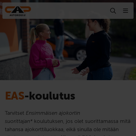
Hyppää sisältöön
EAS
-koulutus
Tarvitset
Ensimmäisen ajokortin
suorittajan*
koulutuksen, jos olet suorittamassa mitä
tahansa ajokorttiluokkaa, eikä sinulla ole mitään