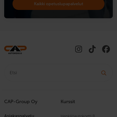
Kaikki opetuslupapalvelut
Etsi:
CAP-Group Oy
Kurssit
Asiakaspalvelu
Henkilöautokortti B