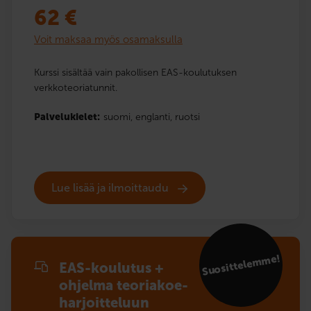
62
€
Voit maksaa myös osamaksulla
Kurssi sisältää vain pakollisen EAS-koulutuksen
verkkoteoriatunnit.
Palvelukielet:
suomi,
englanti,
ruotsi
Lue lisää ja ilmoittaudu
Suosittelemme!
EAS-koulutus +
ohjelma teoriakoe­
harjoitteluun