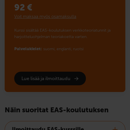
92
€
Voit maksaa myös osamaksulla
Kurssi sisältää EAS-koulutuksen verkkoteoriatunnit ja
harjoitteluohjelman teoriakoetta varten.
Palvelukielet:
suomi,
englanti,
ruotsi
Lue lisää ja ilmoittaudu
Näin suoritat EAS-koulutuksen
Ilmoittaudu EAS-kurssille