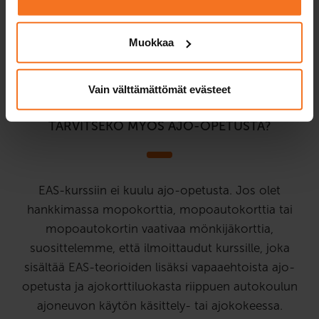
Voiko teoriatunnit suorittaa netissä?
Missä voin harjoitella B-kortin
Muokkaa
teoriakokeeseen?
Vain välttämättömät evästeet
TARVITSEKO MYÖS AJO-OPETUSTA?
EAS-kurssiin ei kuulu ajo-opetusta. Jos olet
hankkimassa mopokorttia, mopoautokorttia tai
mopoautokortin vaativaa mönkijäkorttia,
suosittelemme, että ilmoittaudut kurssille, joka
sisältää EAS-teorioiden lisäksi vapaaehtoista ajo-
opetusta ja ajokorttiluokasta riippuen autokoulun
ajoneuvon käytön käsittely- tai ajokokeessa.