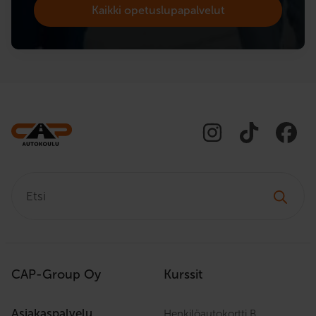
Kaikki opetuslupapalvelut
Etsi:
CAP-Group Oy
Kurssit
Asiakaspalvelu
Henkilöautokortti B