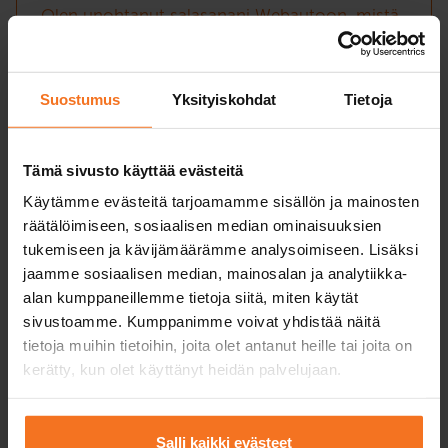
Olen unohtanut salasanani Webautoon, mistä
saan uuden?
Onko kevarikortista (A1) hyötyä auton
Suostumus
Yksityiskohdat
Tietoja
ajokorttia suorittaessa?
Mistä pääsen kirjautumaan
oppimisympäristöön (Webautoon)?
Tämä sivusto käyttää evästeitä
Voinko suorittaa mopo- ja mopoautokortin
Käytämme evästeitä tarjoamamme sisällön ja mainosten
räätälöimiseen, sosiaalisen median ominaisuuksien
yhtä aikaa?
tukemiseen ja kävijämäärämme analysoimiseen. Lisäksi
Onko aikaisemmilla ajo-oikeuksilla vaikutusta
jaamme sosiaalisen median, mainosalan ja analytiikka-
kurssin hintaan?
alan kumppaneillemme tietoja siitä, miten käytät
sivustoamme. Kumppanimme voivat yhdistää näitä
Onko mopokortista hyötyä auton ajokorttia
tietoja muihin tietoihin, joita olet antanut heille tai joita on
suorittaessa?
kerätty, kun olet käyttänyt heidän palvelujaan.
Missä teoriakoe suoritetaan?
Mikä on T-ajokortti?
Salli kaikki evästeet