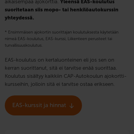
aikaisempaa ajokorttia.
Yleensä EAS-koulutus
suoritetaan siis mopo- tai henkilöautokurssin
yhteydessä.
* Ensimmäisen ajokortin suorittajan koulutuksesta käytetään
nimeä EAS-koulutus, EAS-kurssi, Liikenteen perusteet tai
turvallisuuskoulutus.
EAS-koulutus on kertaluonteinen eli jos sen on
kerran suorittanut, sitä ei tarvitse enää suorittaa.
Koulutus sisältyy kaikkiin CAP-Autokoulun ajokortti­
kursseihin, jolloin sitä ei tarvitse ostaa erikseen.
EAS-kurssit ja hinnat