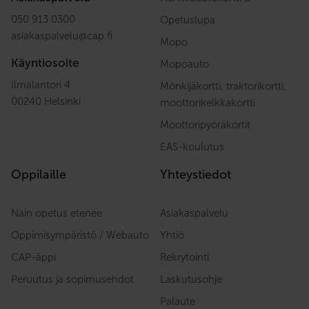
050 913 0300
Opetuslupa
asiakaspalvelu
@
cap.fi
Mopo
Käyntiosoite
Mopoauto
Ilmalantori 4
Mönkijäkortti, traktorikortti,
00240 Helsinki
moottorikelkkakortti
Moottoripyöräkortit
EAS-koulutus
Oppilaille
Yhteystiedot
Näin opetus etenee
Asiakaspalvelu
Oppimisympäristö / Webauto
Yhtiö
CAP-äppi
Rekrytointi
Peruutus ja sopimusehdot
Laskutusohje
Palaute