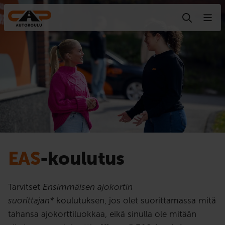
Hyppää sisältöön
EAS
-koulutus
Tarvitset
Ensimmäisen ajokortin
suorittajan*
koulutuksen, jos olet suorittamassa mitä
tahansa ajokorttiluokkaa, eikä sinulla ole mitään