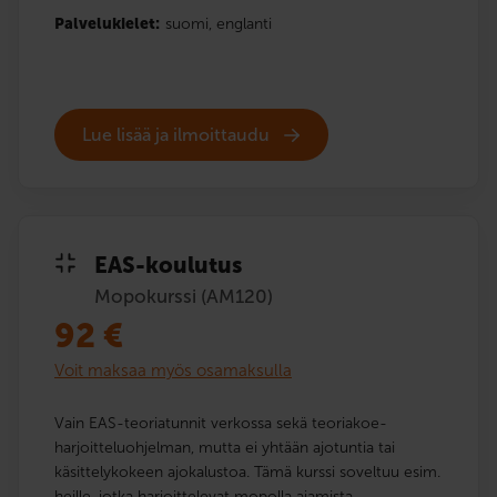
Palvelukielet:
suomi,
englanti
Lue lisää ja ilmoittaudu
EAS-koulutus
Mopokurssi (AM120)
92
€
Voit maksaa myös osamaksulla
Vain EAS-teoriatunnit verkossa sekä teoriakoe­
harjoittelu­ohjelman, mutta ei yhtään ajotuntia tai
käsittelykokeen ajokalustoa. Tämä kurssi soveltuu esim.
heille, jotka harjoittelevat mopolla ajamista