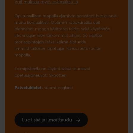
Voit maksaa myös osamaksulla
Opi turvallisen mopolla ajamisen perusteet huolellisesti
mutta kompaktisti. Optimi-mopokurssilla opit
olennaiset mopon käsittelyn taidot sekä käytännön
liikenneajamisen tärkeimmät aiheet. Se sisältää
teoriaopintojen lisäksi kolme ajotuntia
ammattitaitoisen opettajan kanssa autokoulun
mopolla.
Toimipisteellä on käytettävissä seuraavat
opetusajoneuvot: Skootteri.
Palvelukielet:
suomi,
englanti
Lue lisää ja ilmoittaudu