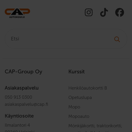
Etsi:
CAP-Group Oy
Kurssit
Asiakaspalvelu
Henkilöautokortti B
050 913 0300
Opetuslupa
asiakaspalvelu
@
cap.fi
Mopo
Käyntiosoite
Mopoauto
Ilmalantori 4
Mönkijäkortti, traktorikortti,