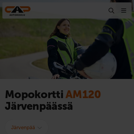
Hyppää sisältöön
Mopokortti
AM120
Järvenpäässä
Järvenpää