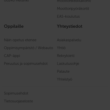
00240 Helsinki
moottorikelkkakortti
Moottoripyöräkortit
EAS-koulutus
Oppilaille
Yhteystiedot
Näin opetus etenee
Asiakaspalvelu
Oppimisympäristö / Webauto
Yhtiö
CAP-äppi
Rekrytointi
Peruutus ja sopimusehdot
Laskutusohje
Palaute
Yhteistyö
Sopimusehdot
Tietosuojaseloste