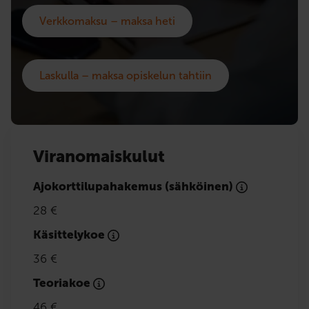
Verkkomaksu – maksa heti
Laskulla – maksa opiskelun tahtiin
Viranomaiskulut
Ajokorttilupahakemus (sähköinen)
28 €
Käsittelykoe
36 €
Teoriakoe
46 €