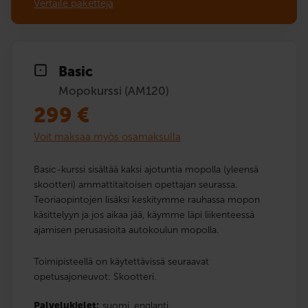
Vertaile paketteja
Basic
Mopokurssi (AM120)
299
€
Voit maksaa myös osamaksulla
Basic-kurssi sisältää kaksi ajotuntia mopolla (yleensä
skootteri) ammattitaitoisen opettajan seurassa.
Teoriaopintojen lisäksi keskitymme rauhassa mopon
käsittelyyn ja jos aikaa jää, käymme läpi liikenteessä
ajamisen perusasioita autokoulun mopolla.
Toimipisteellä on käytettävissä seuraavat
opetusajoneuvot: Skootteri.
Palvelukielet:
suomi,
englanti