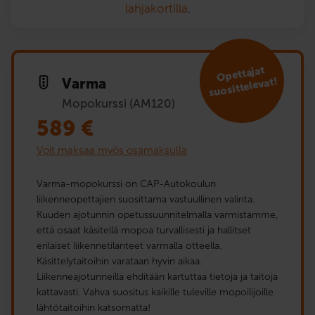
lahjakortilla
.
Opet­tajat
suosit­televat!
Varma
Mopokurssi (AM120)
589
€
Voit maksaa myös osamaksulla
Varma-mopokurssi on CAP-Autokoulun
liikenneopettajien suosittama vastuullinen valinta.
Kuuden ajotunnin opetussuunnitelmalla varmistamme,
että osaat käsitellä mopoa turvallisesti ja hallitset
erilaiset liikennetilanteet varmalla otteella.
Käsittelytaitoihin varataan hyvin aikaa.
Liikenneajotunneilla ehditään kartuttaa tietoja ja taitoja
kattavasti. Vahva suositus kaikille tuleville mopoilijoille
lähtötaitoihin katsomatta!