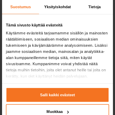
EAS-koulutus
Mini
Suostumus
Yksityiskohdat
Tietoja
Kurssi sisältää vain EAS-
Mini-kurssi soveltuu
teoriatunnit verkossa ja
sinulle, jolla on hie
teoriakoeharjoittelun.
kokemusta mopolla
ajamisesta.
Tämä sivusto käyttää evästeitä
Käytämme evästeitä tarjoamamme sisällön ja mainosten
Ajotunnit
1
räätälöimiseen, sosiaalisen median ominaisuuksien
autokoulun
tukemiseen ja kävijämäärämme analysoimiseen. Lisäksi
mopolla
jaamme sosiaalisen median, mainosalan ja analytiikka-
Yksi ajotunti = 50
min.
alan kumppaneillemme tietoja siitä, miten käytät
sivustoamme. Kumppanimme voivat yhdistää näitä
EAS-koulutus
tietoja muihin tietoihin, joita olet antanut heille tai joita on
4 verkkoteoriatuntia
kerätty, kun olet käyttänyt heidän palvelujaan.
Tukitunnit
teoriakoetta varten
Salli kaikki evästeet
Autokoulun mopon
ja ajovarusteiden
käyttö
Muokkaa
ensimmäisessä