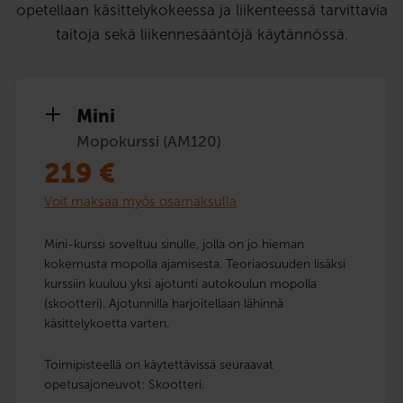
opetellaan käsittelykokeessa ja liikenteessä tarvittavia
taitoja sekä liikennesääntöjä käytännössä.
Mini
Mopokurssi (AM120)
219
€
Voit maksaa myös osamaksulla
Mini-kurssi soveltuu sinulle, jolla on jo hieman
kokemusta mopolla ajamisesta. Teoriaosuuden lisäksi
kurssiin kuuluu yksi ajotunti autokoulun mopolla
(skootteri). Ajotunnilla harjoitellaan lähinnä
käsittelykoetta varten.
Toimipisteellä on käytettävissä seuraavat
opetusajoneuvot: Skootteri.