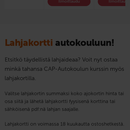
Ilmoittaudu
Ilmoittaud
Lahjakortti
autokouluun!
Etsitkö täydellistä lahjaideaa? Voit nyt ostaa
minkä tahansa CAP-Autokoulun kurssin myös
lahjakortilla.
Valitse lahjakortin summaksi koko ajokortin hinta tai
osa siitä ja lähetä lahjakortti fyysisenä korttina tai
sähköisenä pdf:nä lahjan saajalle.
Lahjakortti on voimassa 18 kuukautta ostoshetkestä.