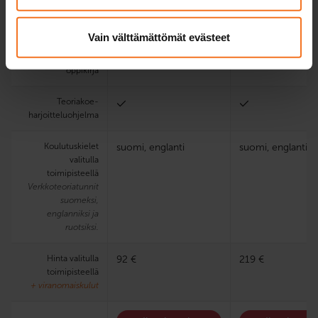
käsittelykokeessa
Vain välttämättömät evästeet
Sähköinen
oppimisympäristö ja
oppikirja
Teoria­koe­
harjoittelu­ohjelma
Koulutuskielet
suomi, englanti
suomi, englanti
valitulla
toimipisteellä
Verkkoteoriatunnit
suomeksi,
englanniksi ja
ruotsiksi.
Hinta valitulla
92 €
219 €
toimipisteellä
+ viranomaiskulut