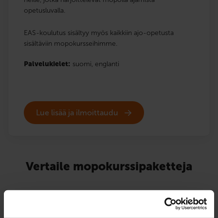
opetusluvalla.
EAS-koulutus sisältyy myös kaikkiin ajo-opetusta
sisältäviin mopokursseihimme.
Palvelukielet:
suomi,
englanti
Lue lisää ja ilmoittaudu
Vertaile mopokurssipaketteja