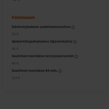
Valinnaiset
Käsittelykokeen uudelleensuoritus
36 €
Ajokorttilupahakemus (Ajovarmalla)
45 €
Suullinen teoriakoe terveysperustein
46 €
Suullinen teoriakoe 60 min.
119 €