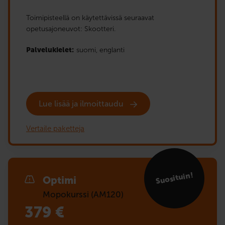
Toimipisteellä on käytettävissä seuraavat
opetusajoneuvot: Skootteri.
Palvelukielet:
suomi,
englanti
Lue lisää ja ilmoittaudu
Vertaile paketteja
Suosituin!
Optimi
Mopokurssi (AM120)
379
€