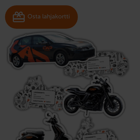
Osta lahjakortti