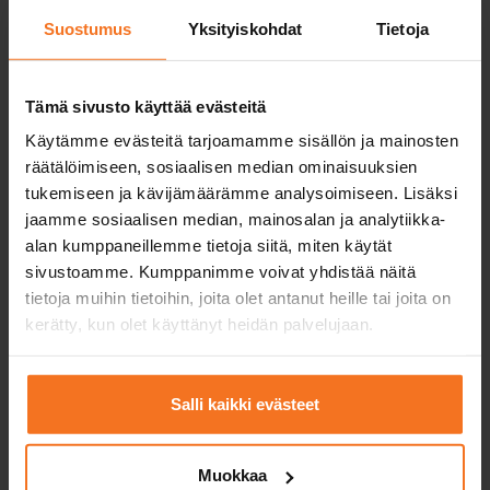
EAS-koulutus
Mini
Suostumus
Yksityiskohdat
Tietoja
Kurssi sisältää vain EAS-
Mini-kurssi soveltuu
teoriatunnit verkossa ja
sinulle, jolla on hie
teoriakoeharjoittelun.
kokemusta mopolla
ajamisesta.
Tämä sivusto käyttää evästeitä
Käytämme evästeitä tarjoamamme sisällön ja mainosten
Ajotunnit
1
räätälöimiseen, sosiaalisen median ominaisuuksien
autokoulun
tukemiseen ja kävijämäärämme analysoimiseen. Lisäksi
mopolla
jaamme sosiaalisen median, mainosalan ja analytiikka-
Yksi ajotunti = 50
min.
alan kumppaneillemme tietoja siitä, miten käytät
sivustoamme. Kumppanimme voivat yhdistää näitä
EAS-koulutus
tietoja muihin tietoihin, joita olet antanut heille tai joita on
4 verkkoteoriatuntia
kerätty, kun olet käyttänyt heidän palvelujaan.
Tukitunnit
teoriakoetta varten
Salli kaikki evästeet
Autokoulun mopon
ja ajovarusteiden
käyttö
Muokkaa
ensimmäisessä