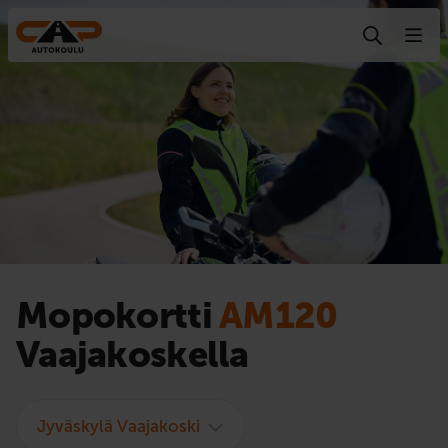
Hyppää sisältöön
Mopokortti
AM120
Vaajakoskella
Jyväskylä Vaajakoski