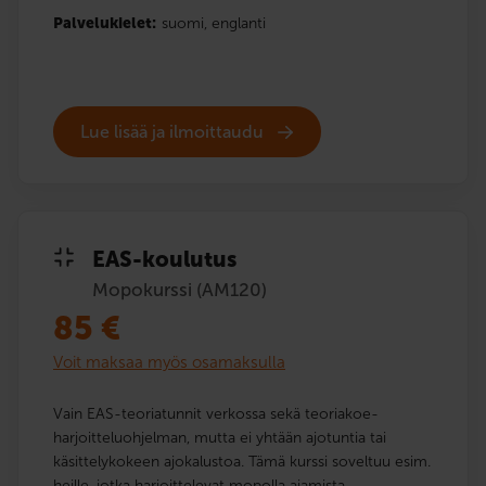
Palvelukielet:
suomi,
englanti
Lue lisää ja ilmoittaudu
EAS-koulutus
Mopokurssi (AM120)
85
€
Voit maksaa myös osamaksulla
Vain EAS-teoriatunnit verkossa sekä teoriakoe­
harjoittelu­ohjelman, mutta ei yhtään ajotuntia tai
käsittelykokeen ajokalustoa. Tämä kurssi soveltuu esim.
heille, jotka harjoittelevat mopolla ajamista