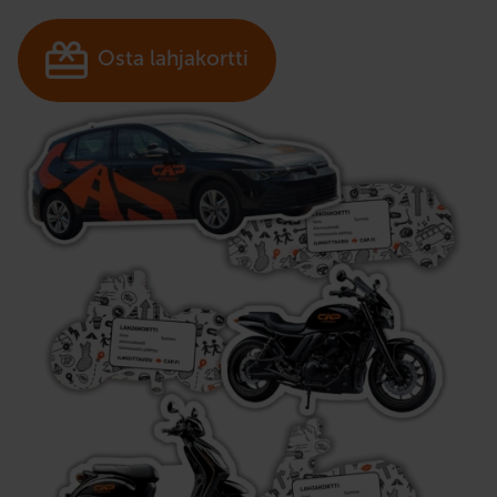
Osta lahjakortti