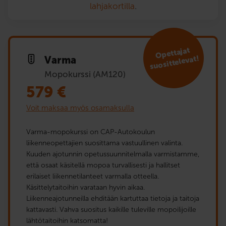
lahjakortilla
.
Opet­tajat
suosit­televat!
Varma
Mopokurssi (AM120)
579
€
Voit maksaa myös osamaksulla
Varma-mopokurssi on CAP-Autokoulun
liikenneopettajien suosittama vastuullinen valinta.
Kuuden ajotunnin opetussuunnitelmalla varmistamme,
että osaat käsitellä mopoa turvallisesti ja hallitset
erilaiset liikennetilanteet varmalla otteella.
Käsittelytaitoihin varataan hyvin aikaa.
Liikenneajotunneilla ehditään kartuttaa tietoja ja taitoja
kattavasti. Vahva suositus kaikille tuleville mopoilijoille
lähtötaitoihin katsomatta!