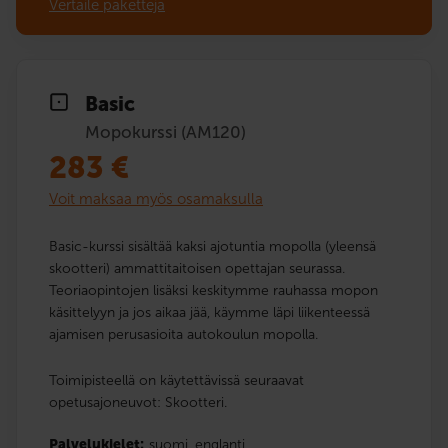
Vertaile paketteja
Basic
Mopokurssi (AM120)
283
€
Voit maksaa myös osamaksulla
Basic-kurssi sisältää kaksi ajotuntia mopolla (yleensä
skootteri) ammattitaitoisen opettajan seurassa.
Teoriaopintojen lisäksi keskitymme rauhassa mopon
käsittelyyn ja jos aikaa jää, käymme läpi liikenteessä
ajamisen perusasioita autokoulun mopolla.
Toimipisteellä on käytettävissä seuraavat
opetusajoneuvot: Skootteri.
Palvelukielet:
suomi,
englanti