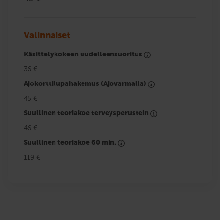
Valinnaiset
Käsittelykokeen uudelleensuoritus
36 €
Ajokorttilupahakemus (Ajovarmalla)
45 €
Suullinen teoriakoe terveysperustein
46 €
Suullinen teoriakoe 60 min.
119 €