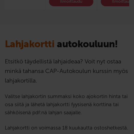
Ilmoittaudu
Ilmoittaud
Lahjakortti
autokouluun!
Etsitkö täydellistä lahjaideaa? Voit nyt ostaa
minkä tahansa CAP-Autokoulun kurssin myös
lahjakortilla.
Valitse lahjakortin summaksi koko ajokortin hinta tai
osa siitä ja lähetä lahjakortti fyysisenä korttina tai
sähköisenä pdf:nä lahjan saajalle.
Lahjakortti on voimassa 18 kuukautta ostoshetkestä.