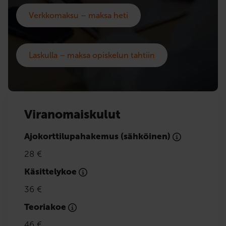
Verkkomaksu – maksa heti
Laskulla – maksa opiskelun tahtiin
Viranomaiskulut
Ajokorttilupahakemus (sähköinen)
28 €
Käsittelykoe
36 €
Teoriakoe
46 €