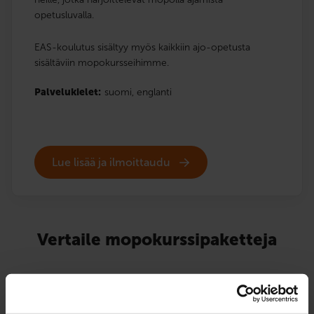
opetusluvalla.
EAS-koulutus sisältyy myös kaikkiin ajo-opetusta
sisältäviin mopokursseihimme.
Palvelukielet:
suomi,
englanti
Lue lisää ja ilmoittaudu
Vertaile mopokurssipaketteja