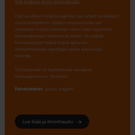
Voit maksaa myös osamaksulla
Opi turvallisen mopolla ajamisen perusteet huolellisesti
mutta kompaktisti. Optimi-mopokurssilla opit
olennaiset mopon käsittelyn taidot sekä käytännön
liikenneajamisen tärkeimmät aiheet. Se sisältää
teoriaopintojen lisäksi kolme ajotuntia
ammattitaitoisen opettajan kanssa autokoulun
mopolla.
Toimipisteellä on käytettävissä seuraavat
opetusajoneuvot: Skootteri.
Palvelukielet:
suomi,
englanti
Lue lisää ja ilmoittaudu