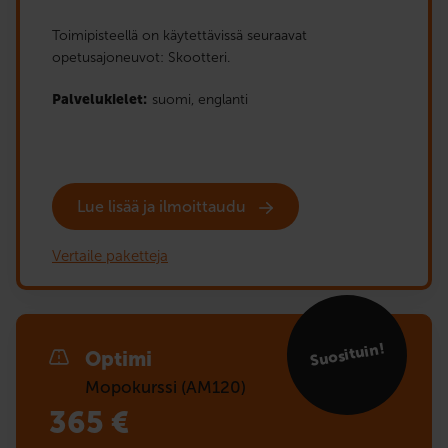
Toimipisteellä on käytettävissä seuraavat
opetusajoneuvot: Skootteri.
Palvelukielet:
suomi,
englanti
Lue lisää ja ilmoittaudu
Vertaile paketteja
Suosituin!
Optimi
Mopokurssi (AM120)
365
€