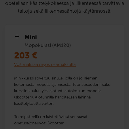
opetellaan käsittelykokeessa ja liikenteessä tarvittavia
taitoja sekä liikennesääntöjä käytännössä.
Mini
Mopokurssi (AM120)
203
€
Voit maksaa myös osamaksulla
Mini-kurssi soveltuu sinulle, jolla on jo hieman
kokemusta mopolla ajamisesta. Teoriaosuuden lisäksi
kurssiin kuuluu yksi ajotunti autokoulun mopolla
(skootteri). Ajotunnilla harjoitellaan lähinnä
käsittelykoetta varten.
Toimipisteellä on käytettävissä seuraavat
opetusajoneuvot: Skootteri.