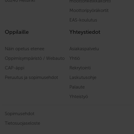
00240 Helsinki
moottorikelkkakortti
Moottoripyöräkortit
EAS-koulutus
Oppilaille
Yhteystiedot
Näin opetus etenee
Asiakaspalvelu
Oppimisympäristö / Webauto
Yhtiö
CAP-äppi
Rekrytointi
Peruutus ja sopimusehdot
Laskutusohje
Palaute
Yhteistyö
Sopimusehdot
Tietosuojaseloste