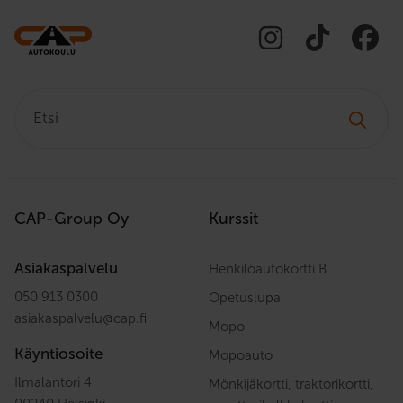
Etsi:
CAP-Group Oy
Kurssit
Asiakaspalvelu
Henkilöautokortti B
050 913 0300
Opetuslupa
asiakaspalvelu
@
cap.fi
Mopo
Käyntiosoite
Mopoauto
Ilmalantori 4
Mönkijäkortti, traktorikortti,