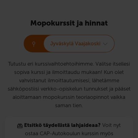
Mopokurssit ja hinnat
Jyväskylä Vaajakoski
Tutustu eri kurssivaihtoehtoihimme. Valitse itsellesi
sopiva kurssi ja ilmoittaudu mukaan! Kun olet
vahvistanut ilmoittautumisesi, lähetämme
sähköpostiisi verkko-opiskelun tunnukset ja pääset
aloittamaan mopokurssin teoriaopinnot vaikka
saman tien.
Etsitkö täydellistä lahjaideaa?
Voit nyt
ostaa CAP-Autokoulun kurssin myös