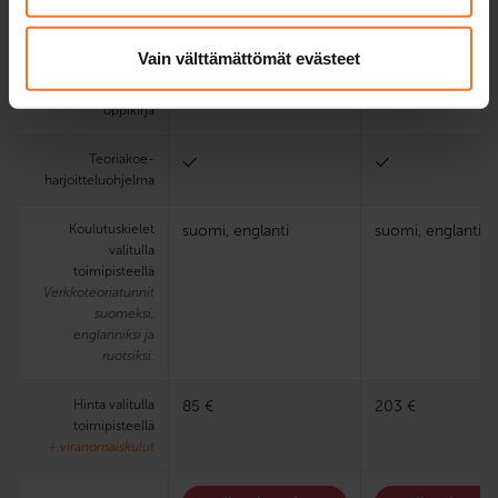
käsittelykokeessa
Vain välttämättömät evästeet
Sähköinen
oppimisympäristö ja
oppikirja
Teoria­koe­
harjoittelu­ohjelma
Koulutuskielet
suomi, englanti
suomi, englanti
valitulla
toimipisteellä
Verkkoteoriatunnit
suomeksi,
englanniksi ja
ruotsiksi.
Hinta valitulla
85 €
203 €
toimipisteellä
+ viranomaiskulut