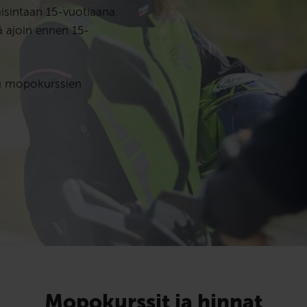
aisintaan 15-vuotiaana.
ä ajoin ennen 15-
stu mopokurssien
Mopokurssit ja hinnat