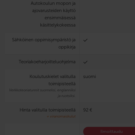
Autokoulun mopon ja
ajovarusteiden käyttö
ensimmäisessä
käsittelykokeessa
Sähköinen oppimisympäristö ja
oppikirja
Teoria­koe­harjoittelu­ohjelma
Koulutuskielet valitulla
suomi
toimipisteellä
Verkkoteoriatunnit suomeksi, englanniksi
ja ruotsiksi.
Hinta valitulla toimipisteellä
92 €
+ viranomaiskulut
Ilmoittaudu