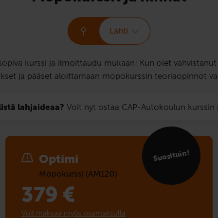
Lahti
i sopiva kurssi ja ilmoittaudu mukaan! Kun olet vahvistan
kset ja pääset aloittamaan mopokurssin teoriaopinnot va
listä lahjaideaa?
Voit nyt ostaa CAP-Autokoulun kurssi
Suosituin!
Optimi
Mopokurssi (AM120)
379
€
Voit maksaa myös osamaksulla