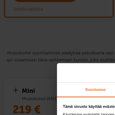
Vertaile paketteja
Mopokortin suorittaminen edellyttää pakollisena vain
ajo-osaamisesi takia valitsemaan kurssin, joka sisältää
Mini
Suostumus
Mopokurssi (AM120)
219
€
Tämä sivusto käyttää eväste
Käytämme evästeitä tarjoama