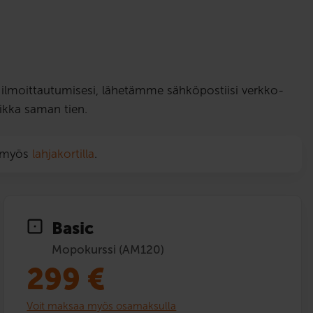
ut ilmoittautumisesi, lähetämme sähköpostiisi verkko-
ikka saman tien.
n myös
lahjakortilla
.
Basic
Mopokurssi (AM120)
299
€
Voit maksaa myös osamaksulla