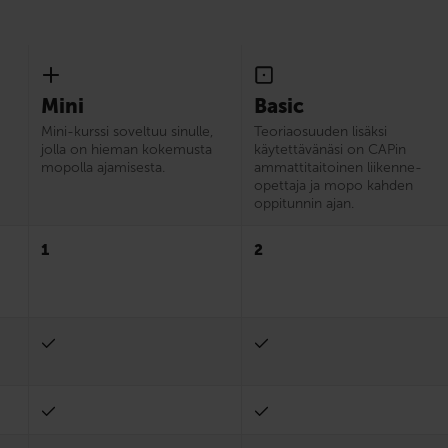
Mini
Basic
Mini-kurssi soveltuu sinulle,
Teoriaosuuden lisäksi
jolla on hieman kokemusta
käytettävänäsi on CAPin
mopolla ajamisesta.
ammattitaitoinen liikenne­
opettaja ja mopo kahden
oppitunnin ajan.
1
2