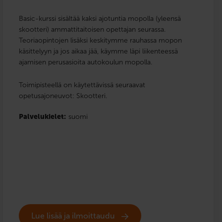
Basic-kurssi sisältää kaksi ajotuntia mopolla (yleensä
skootteri) ammattitaitoisen opettajan seurassa.
Teoriaopintojen lisäksi keskitymme rauhassa mopon
käsittelyyn ja jos aikaa jää, käymme läpi liikenteessä
ajamisen perusasioita autokoulun mopolla.
Toimipisteellä on käytettävissä seuraavat
opetusajoneuvot: Skootteri.
Palvelukielet:
suomi
Lue lisää ja ilmoittaudu