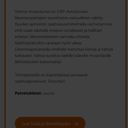
Varma-mopokurssi on CAP-Autokoulun
liikenneopettajien suosittama vastuullinen valinta.
Kuuden ajotunnin opetussuunnitelmalla varmistamme,
että osaat käsitellä mopoa turvallisesti ja hallitset
erilaiset liikennetilanteet varmalla otteella.
Käsittelytaitoihin varataan hyvin aikaa.
Liikenneajotunneilla ehditään kartuttaa tietoja ja taitoja
kattavasti. Vahva suositus kaikille tuleville mopoilijoille
lähtötaitoihin katsomatta!
Toimipisteellä on käytettävissä seuraavat
opetusajoneuvot: Skootteri.
Palvelukielet:
suomi
Lue lisää ja ilmoittaudu