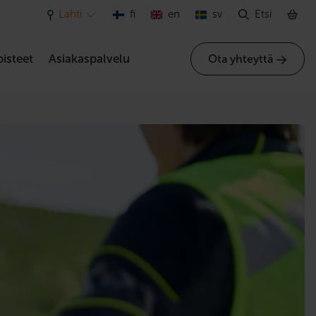
Lahti
fi
en
sv
Etsi
isteet
Asiakaspalvelu
Ota yhteyttä