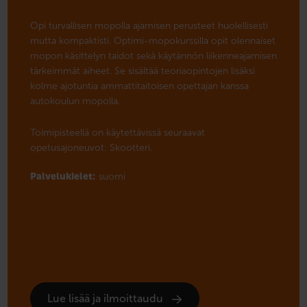
Opi turvallisen mopolla ajamisen perusteet huolellisesti
mutta kompaktisti. Optimi-mopokurssilla opit olennaiset
mopon käsittelyn taidot sekä käytännön liikenneajamisen
tärkeimmät aiheet. Se sisältää teoriaopintojen lisäksi
kolme ajotuntia ammattitaitoisen opettajan kanssa
autokoulun mopolla.
Toimipisteellä on käytettävissä seuraavat
opetusajoneuvot: Skootteri.
Palvelukielet:
suomi
Lue lisää ja ilmoittaudu