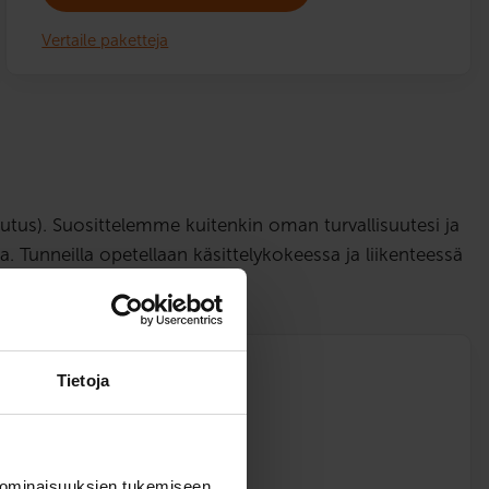
Vertaile paketteja
tus). Suosittelemme kuitenkin oman turvallisuutesi ja
. Tunneilla opetellaan käsittelykokeessa ja liikenteessä
s
Tietoja
0)
 ominaisuuksien tukemiseen