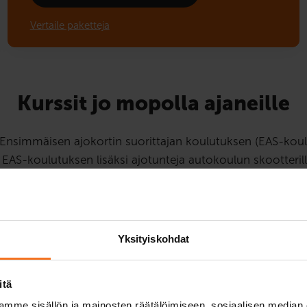
Vertaile paketteja
Kurssit jo mopolla ajaneille
 Ensimmäisen ajokortin suorittajan koulutuksen (EAS-koulu
 EAS-koulutuksen lisäksi ajotunteja autokoulun skootterilla
tarvittavia taitoja sekä liikennesääntöjä käytännössä.
EAS-koulutu
Yksityiskohdat
Mopokurssi (AM12
92
€
itä
mme sisällön ja mainosten räätälöimiseen, sosiaalisen median