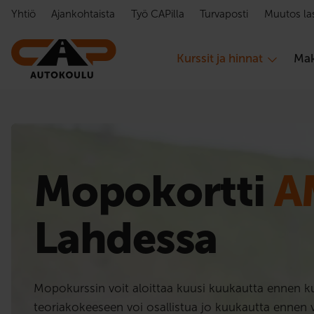
Hyppää sisältöön
Yhtiö
Ajankohtaista
Työ CAPilla
Turvaposti
Muutos la
Kurssit ja hinnat
Mak
Mopokortti
A
Lahdessa
Mopokurssin voit aloittaa kuusi kuukautta ennen ku
teoriakokeeseen voi osallistua jo kuukautta ennen v