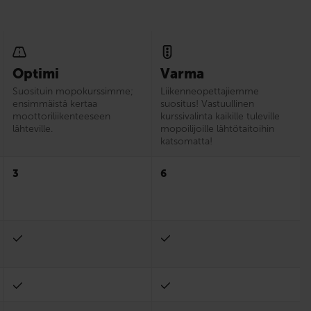
Optimi
Varma
Suosituin mopokurssimme;
Liikenne­opettajiemme
ensimmäistä kertaa
suositus! Vastuullinen
moottoriliikenteeseen
kurssivalinta kaikille tuleville
lähteville.
mopoilijoille lähtötaitoihin
katsomatta!
3
6