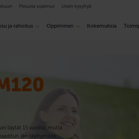
skuun
Peruuta sopimus
Usein kysyttyä
su ja rahoitus
Oppiminen
Kokemuksia
Toimip
M120
in täytät 15 vuotta, mutta
aaditun iän täyttymistä.