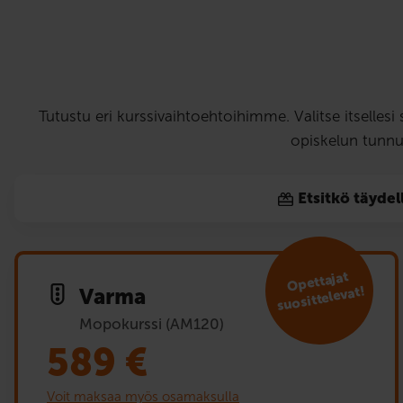
Tutustu eri kurssivaihtoehtoihimme. Valitse itselles
opiskelun tunnu
Etsitkö täydel
Opet­tajat
suosit­televat!
Varma
Mopokurssi (AM120)
589
€
Voit maksaa myös osamaksulla