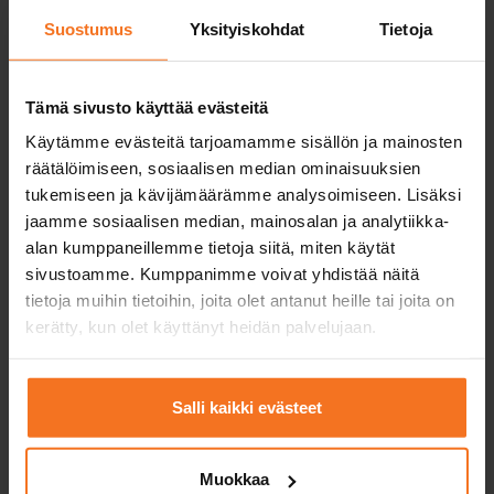
EAS-koulutus
Mini
Suostumus
Yksityiskohdat
Tietoja
Kurssi sisältää vain EAS-
Mini-kurssi soveltuu
teoriatunnit verkossa ja
sinulle, jolla on hie
teoriakoeharjoittelun.
kokemusta mopolla
ajamisesta.
Tämä sivusto käyttää evästeitä
Käytämme evästeitä tarjoamamme sisällön ja mainosten
Ajotunnit
1
räätälöimiseen, sosiaalisen median ominaisuuksien
autokoulun
tukemiseen ja kävijämäärämme analysoimiseen. Lisäksi
mopolla
jaamme sosiaalisen median, mainosalan ja analytiikka-
Yksi ajotunti = 50
min.
alan kumppaneillemme tietoja siitä, miten käytät
sivustoamme. Kumppanimme voivat yhdistää näitä
EAS-koulutus
tietoja muihin tietoihin, joita olet antanut heille tai joita on
4 verkkoteoriatuntia
kerätty, kun olet käyttänyt heidän palvelujaan.
Tukitunnit
teoriakoetta varten
Salli kaikki evästeet
Autokoulun mopon
ja ajovarusteiden
käyttö
Muokkaa
ensimmäisessä