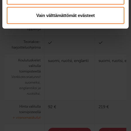
käsittelykokeessa
Vain välttämättömät evästeet
Sähköinen
oppimisympäristö ja
oppikirja
Teoria­koe­
harjoittelu­ohjelma
Koulutuskielet
suomi, ruotsi, englanti
suomi, ruotsi, eng
valitulla
toimipisteellä
Verkkoteoriatunnit
suomeksi,
englanniksi ja
ruotsiksi.
Hinta valitulla
92 €
219 €
toimipisteellä
+ viranomaiskulut