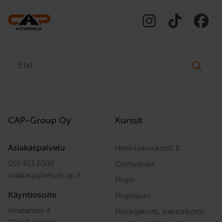
Etsi:
CAP-Group Oy
Kurssit
Asiakaspalvelu
Henkilöautokortti B
050 913 0300
Opetuslupa
asiakaspalvelu
@
cap.fi
Mopo
Käyntiosoite
Mopoauto
Ilmalantori 4
Mönkijäkortti, traktorikortti,