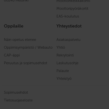
00240 Helsinki
moottorikelkkakortti
Moottoripyöräkortit
EAS-koulutus
Oppilaille
Yhteystiedot
Näin opetus etenee
Asiakaspalvelu
Oppimisympäristö / Webauto
Yhtiö
CAP-äppi
Rekrytointi
Peruutus ja sopimusehdot
Laskutusohje
Palaute
Yhteistyö
Sopimusehdot
Tietosuojaseloste