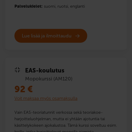
Palvelukielet:
suomi,
ruotsi,
englanti
Lue lisää ja ilmoittaudu
EAS-koulutus
Mopokurssi (AM120)
92
€
Voit maksaa myös osamaksulla
Vain EAS-teoriatunnit verkossa sekä teoriakoe­
harjoittelu­ohjelman, mutta ei yhtään ajotuntia tai
käsittelykokeen ajokalustoa. Tämä kurssi soveltuu esim.
heille, jotka harjoittelevat mopolla ajamista