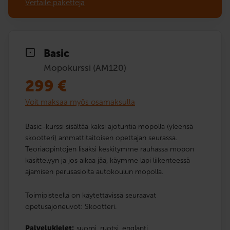
Vertaile paketteja
Basic
Mopokurssi (AM120)
299
€
Voit maksaa myös osamaksulla
Basic-kurssi sisältää kaksi ajotuntia mopolla (yleensä
skootteri) ammattitaitoisen opettajan seurassa.
Teoriaopintojen lisäksi keskitymme rauhassa mopon
käsittelyyn ja jos aikaa jää, käymme läpi liikenteessä
ajamisen perusasioita autokoulun mopolla.
Toimipisteellä on käytettävissä seuraavat
opetusajoneuvot: Skootteri.
Palvelukielet:
suomi,
ruotsi,
englanti