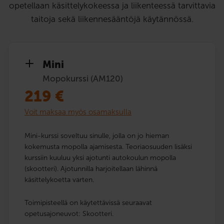
opetellaan käsittelykokeessa ja liikenteessä tarvittavia
taitoja sekä liikennesääntöjä käytännössä.
Mini
Mopokurssi (AM120)
219
€
Voit maksaa myös osamaksulla
Mini-kurssi soveltuu sinulle, jolla on jo hieman
kokemusta mopolla ajamisesta. Teoriaosuuden lisäksi
kurssiin kuuluu yksi ajotunti autokoulun mopolla
(skootteri). Ajotunnilla harjoitellaan lähinnä
käsittelykoetta varten.
Toimipisteellä on käytettävissä seuraavat
opetusajoneuvot: Skootteri.