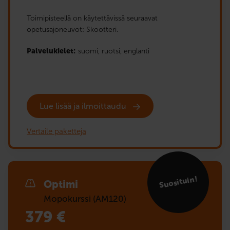
Toimipisteellä on käytettävissä seuraavat
opetusajoneuvot: Skootteri.
Palvelukielet:
suomi,
ruotsi,
englanti
Lue lisää ja ilmoittaudu
Vertaile paketteja
Suosituin!
Optimi
Mopokurssi (AM120)
379
€