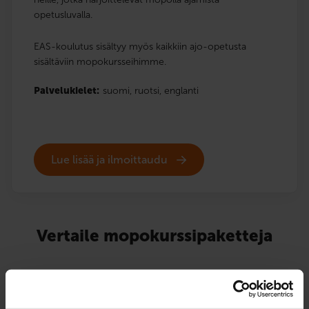
opetusluvalla.
EAS-koulutus sisältyy myös kaikkiin ajo-opetusta
sisältäviin mopokursseihimme.
Palvelukielet:
suomi,
ruotsi,
englanti
Lue lisää ja ilmoittaudu
Vertaile mopokurssipaketteja