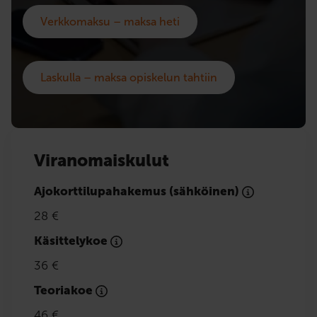
Verkkomaksu – maksa heti
Laskulla – maksa opiskelun tahtiin
Viranomaiskulut
Ajokorttilupahakemus (sähköinen)
28 €
Käsittelykoe
36 €
Teoriakoe
46 €