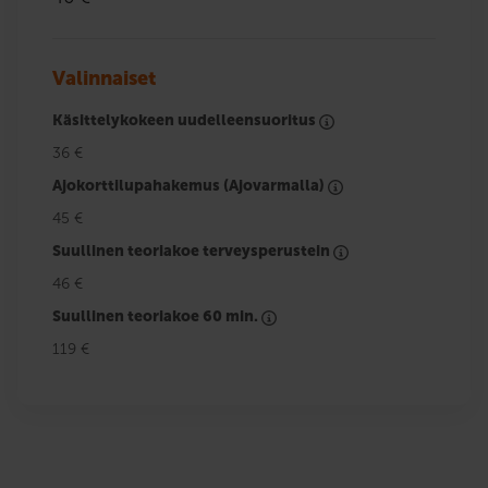
Valinnaiset
Käsittelykokeen uudelleensuoritus
36 €
Ajokorttilupahakemus (Ajovarmalla)
45 €
Suullinen teoriakoe terveysperustein
46 €
Suullinen teoriakoe 60 min.
119 €