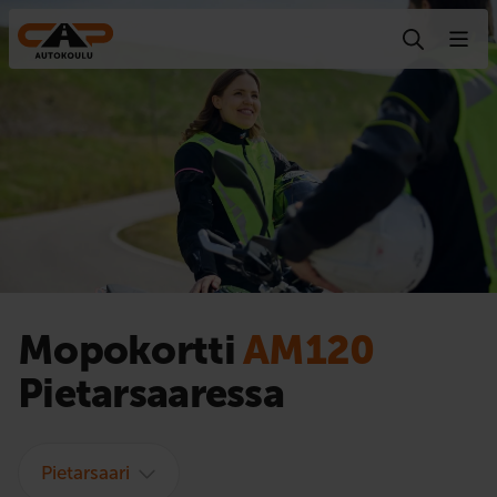
Hyppää sisältöön
Mopokortti
AM120
Pietarsaaressa
Pietarsaari