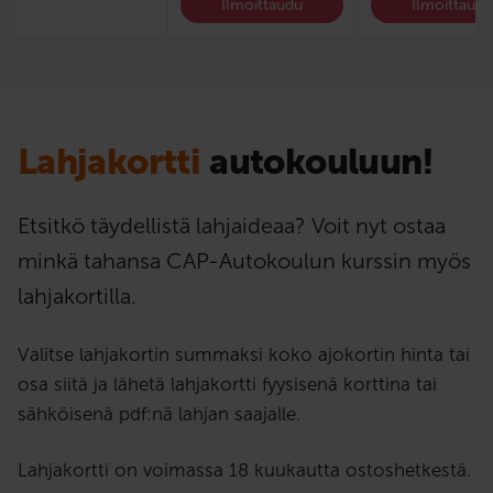
Ilmoittaudu
Ilmoittaud
Lahjakortti
autokouluun!
Etsitkö täydellistä lahjaideaa? Voit nyt ostaa
minkä tahansa CAP-Autokoulun kurssin myös
lahjakortilla.
Valitse lahjakortin summaksi koko ajokortin hinta tai
osa siitä ja lähetä lahjakortti fyysisenä korttina tai
sähköisenä pdf:nä lahjan saajalle.
Lahjakortti on voimassa 18 kuukautta ostoshetkestä.