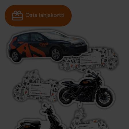
Osta lahjakortti