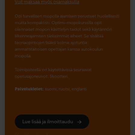
Voit maksaa myös osamaksulla
Opi turvallisen mopolla ajamisen perusteet huolellisesti
mutta kompaktisti. Optimi-mopokurssilla opit
olennaiset mopon käsittelyn taidot sekä käytännön
liikenneajamisen tärkeimmät aiheet. Se sisältää
teoriaopintojen lisäksi kolme ajotuntia
ammattitaitoisen opettajan kanssa autokoulun
mopolla.
Toimipisteellä on käytettävissä seuraavat
opetusajoneuvot: Skootteri.
Palvelukielet:
suomi,
ruotsi,
englanti
Lue lisää ja ilmoittaudu