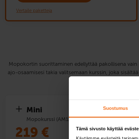
Vertaile paketteja
Mopokortin suorittaminen edellyttää pakollisena vain
ajo-osaamisesi takia valitsemaan kurssin, joka sisältää
Mini
Suostumus
Mopokurssi (AM120)
219
€
Tämä sivusto käyttää eväste
Käytämme evästeitä tarjoama