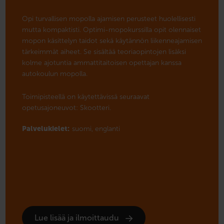
Opi turvallisen mopolla ajamisen perusteet huolellisesti
mutta kompaktisti. Optimi-mopokurssilla opit olennaiset
mopon käsittelyn taidot sekä käytännön liikenneajamisen
tärkeimmät aiheet. Se sisältää teoriaopintojen lisäksi
kolme ajotuntia ammattitaitoisen opettajan kanssa
autokoulun mopolla.
Toimipisteellä on käytettävissä seuraavat
opetusajoneuvot: Skootteri.
Palvelukielet:
suomi,
englanti
Lue lisää ja ilmoittaudu