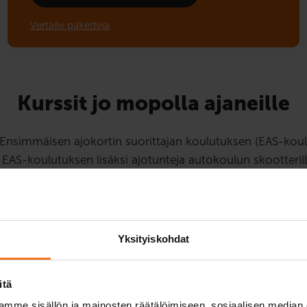
Vertaile paketteja
Kurssit jo mopolla ajaneille
 Ensimmäisen ajokortin suorittajan koulutuksen (EAS-koulu
 EAS-koulutuksen lisäksi ajotunteja autokoulun skootterilla
tarvittavia taitoja sekä liikennesääntöjä käytännössä.
EAS-koulutu
Yksityiskohdat
Mopokurssi (AM12
92
€
itä
mme sisällön ja mainosten räätälöimiseen, sosiaalisen median