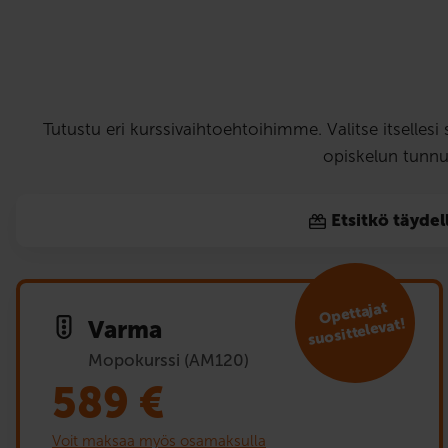
Tutustu eri kurssivaihtoehtoihimme. Valitse itselles
opiskelun tunnu
Etsitkö täydel
Opet­tajat
suosit­televat!
Varma
Mopokurssi (AM120)
589
€
Voit maksaa myös osamaksulla