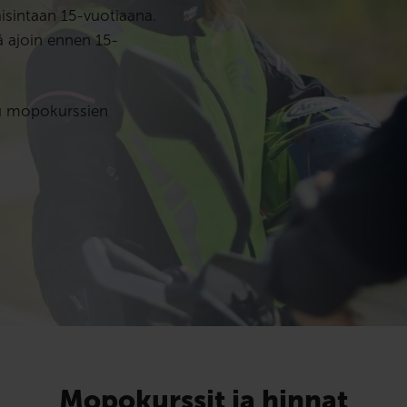
aisintaan 15-vuotiaana.
ä ajoin ennen 15-
stu mopokurssien
Mopokurssit ja hinnat