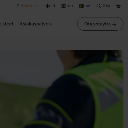
Raahe
fi
en
sv
Etsi
isteet
Asiakaspalvelu
Ota yhteyttä