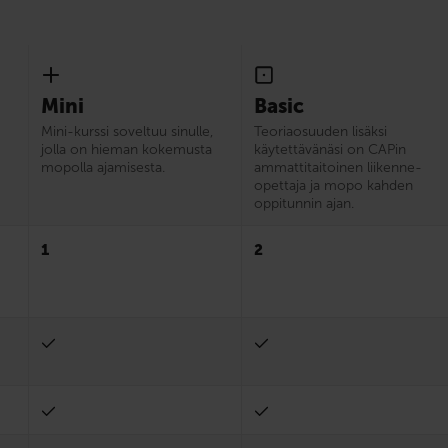
Mini
Basic
Mini-kurssi soveltuu sinulle,
Teoriaosuuden lisäksi
jolla on hieman kokemusta
käytettävänäsi on CAPin
mopolla ajamisesta.
ammattitaitoinen liikenne­
opettaja ja mopo kahden
oppitunnin ajan.
1
2