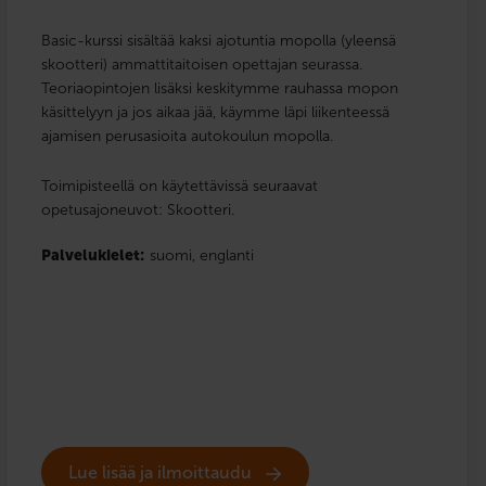
Basic-kurssi sisältää kaksi ajotuntia mopolla (yleensä
skootteri) ammattitaitoisen opettajan seurassa.
Teoriaopintojen lisäksi keskitymme rauhassa mopon
käsittelyyn ja jos aikaa jää, käymme läpi liikenteessä
ajamisen perusasioita autokoulun mopolla.
Toimipisteellä on käytettävissä seuraavat
opetusajoneuvot: Skootteri.
Palvelukielet:
suomi,
englanti
Lue lisää ja ilmoittaudu