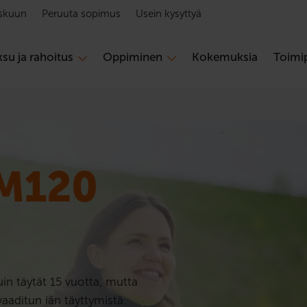
skuun
Peruuta sopimus
Usein kysyttyä
su ja rahoitus
Oppiminen
Kokemuksia
Toimip
M120
in täytät 15 vuotta, mutta
aaditun iän täyttymistä.