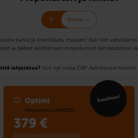
Raahe
i sopiva kurssi ja ilmoittaudu mukaan! Kun olet vahvistan
kset ja pääset aloittamaan mopokurssin teoriaopinnot va
listä lahjaideaa?
Voit nyt ostaa CAP-Autokoulun kurssi
Suosituin!
Optimi
Mopokurssi (AM120)
379
€
Voit maksaa myös osamaksulla