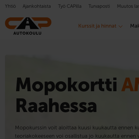
Hyppää sisältöön
Yhtiö
Ajankohtaista
Työ CAPilla
Turvaposti
Muutos la
Kurssit ja hinnat
Mak
Mopokortti
A
Raahessa
Mopokurssin voit aloittaa kuusi kuukautta ennen ku
teoriakokeeseen voi osallistua jo kuukautta ennen v