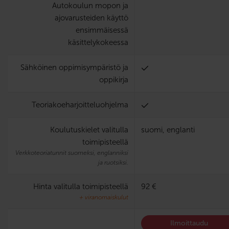
Autokoulun mopon ja
ajovarusteiden käyttö
ensimmäisessä
käsittelykokeessa
Sähköinen oppimisympäristö ja
oppikirja
Teoria­koe­harjoittelu­ohjelma
Koulutuskielet valitulla
suomi, englanti
toimipisteellä
Verkkoteoriatunnit suomeksi, englanniksi
ja ruotsiksi.
Hinta valitulla toimipisteellä
92 €
+ viranomaiskulut
Ilmoittaudu