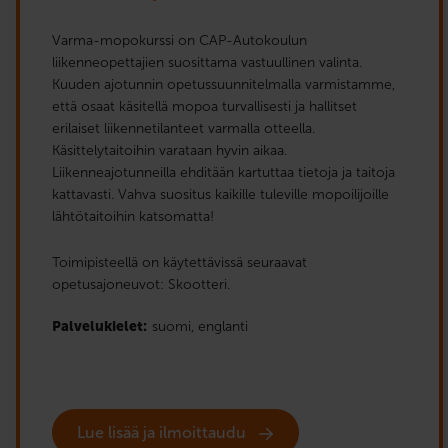
Varma-mopokurssi on CAP-Autokoulun
liikenneopettajien suosittama vastuullinen valinta.
Kuuden ajotunnin opetussuunnitelmalla varmistamme,
että osaat käsitellä mopoa turvallisesti ja hallitset
erilaiset liikennetilanteet varmalla otteella.
Käsittelytaitoihin varataan hyvin aikaa.
Liikenneajotunneilla ehditään kartuttaa tietoja ja taitoja
kattavasti. Vahva suositus kaikille tuleville mopoilijoille
lähtötaitoihin katsomatta!
Toimipisteellä on käytettävissä seuraavat
opetusajoneuvot: Skootteri.
Palvelukielet:
suomi,
englanti
Lue lisää ja ilmoittaudu