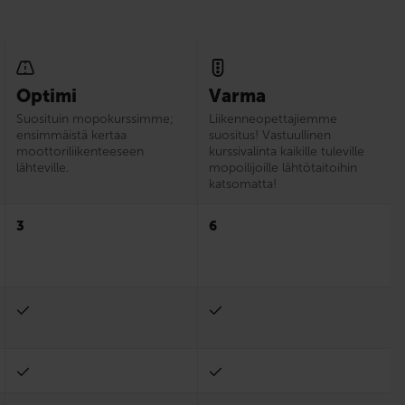
Optimi
Varma
Suosituin mopokurssimme;
Liikenne­opettajiemme
ensimmäistä kertaa
suositus! Vastuullinen
moottoriliikenteeseen
kurssivalinta kaikille tuleville
lähteville.
mopoilijoille lähtötaitoihin
katsomatta!
3
6