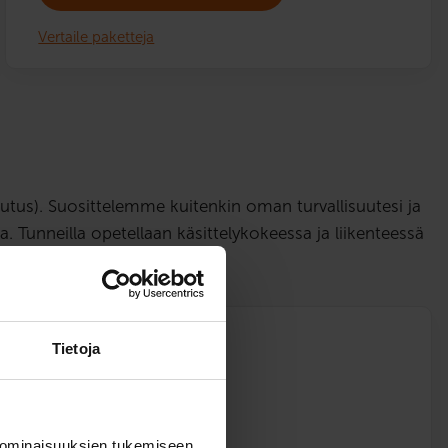
Vertaile paketteja
tus). Suosittelemme kuitenkin oman turvallisuutesi ja
. Tunneilla opetellaan käsittelykokeessa ja liikenteessä
s
Tietoja
0)
 ominaisuuksien tukemiseen