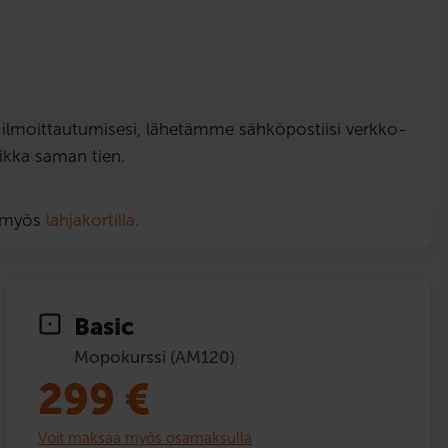
ut ilmoittautumisesi, lähetämme sähköpostiisi verkko-
ikka saman tien.
n myös
lahjakortilla
.
Basic
Mopokurssi (AM120)
299
€
Voit maksaa myös osamaksulla