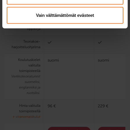
käsittelykokeessa
Vain välttämättömät evästeet
Sähköinen
oppimisympäristö ja
oppikirja
Teoria­koe­
harjoittelu­ohjelma
Koulutuskielet
suomi
suomi
valitulla
toimipisteellä
Verkkoteoriatunnit
suomeksi,
englanniksi ja
ruotsiksi.
Hinta valitulla
96 €
229 €
toimipisteellä
+ viranomaiskulut