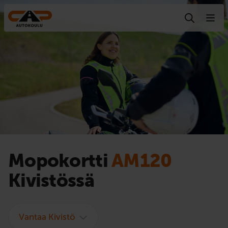
Hyppää sisältöön
Mopokortti
AM120
Kivistössä
Vantaa Kivistö