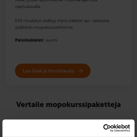
opetusluvalla.
EAS-koulutus sisältyy myös kaikkiin ajo-opetusta
sisältäviin mopokursseihimme.
Palvelukielet:
suomi
Lue lisää ja ilmoittaudu
Vertaile mopokurssipaketteja