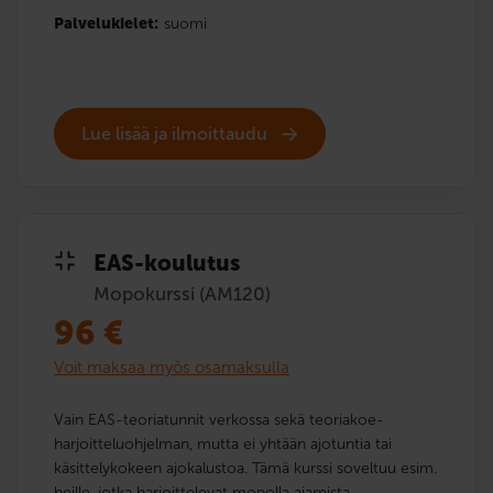
Palvelukielet:
suomi
Lue lisää ja ilmoittaudu
EAS-koulutus
Mopokurssi (AM120)
96
€
Voit maksaa myös osamaksulla
Vain EAS-teoriatunnit verkossa sekä teoriakoe­
harjoittelu­ohjelman, mutta ei yhtään ajotuntia tai
käsittelykokeen ajokalustoa. Tämä kurssi soveltuu esim.
heille, jotka harjoittelevat mopolla ajamista