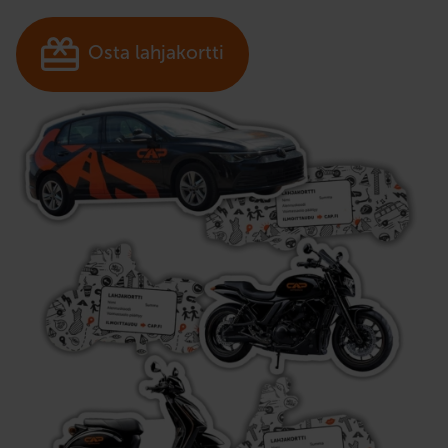
Osta lahjakortti