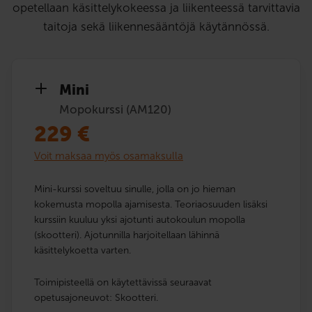
opetellaan käsittelykokeessa ja liikenteessä tarvittavia
taitoja sekä liikennesääntöjä käytännössä.
Mini
Mopokurssi (AM120)
229
€
Voit maksaa myös osamaksulla
Mini-kurssi soveltuu sinulle, jolla on jo hieman
kokemusta mopolla ajamisesta. Teoriaosuuden lisäksi
kurssiin kuuluu yksi ajotunti autokoulun mopolla
(skootteri). Ajotunnilla harjoitellaan lähinnä
käsittelykoetta varten.
Toimipisteellä on käytettävissä seuraavat
opetusajoneuvot: Skootteri.