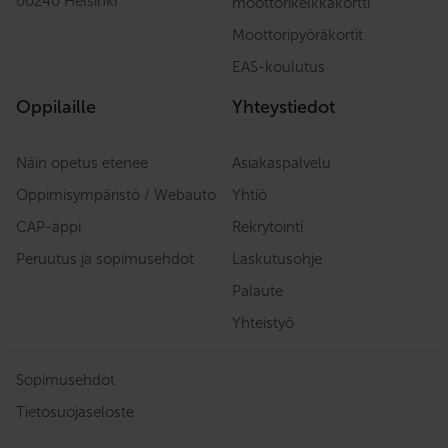
00240 Helsinki
moottorikelkkakortti
Moottoripyöräkortit
EAS-koulutus
Oppilaille
Yhteystiedot
Näin opetus etenee
Asiakaspalvelu
Oppimisympäristö / Webauto
Yhtiö
CAP-äppi
Rekrytointi
Peruutus ja sopimusehdot
Laskutusohje
Palaute
Yhteistyö
Sopimusehdot
Tietosuojaseloste