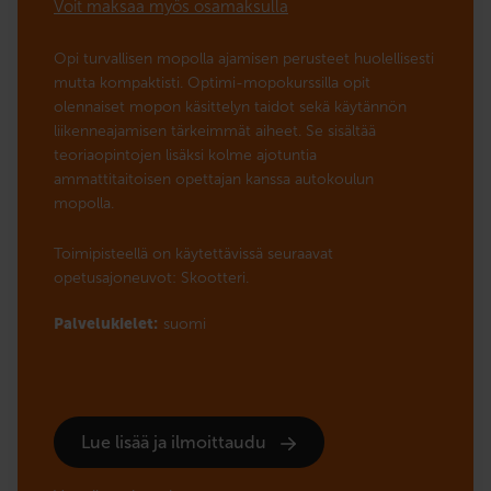
Voit maksaa myös osamaksulla
Opi turvallisen mopolla ajamisen perusteet huolellisesti
mutta kompaktisti. Optimi-mopokurssilla opit
olennaiset mopon käsittelyn taidot sekä käytännön
liikenneajamisen tärkeimmät aiheet. Se sisältää
teoriaopintojen lisäksi kolme ajotuntia
ammattitaitoisen opettajan kanssa autokoulun
mopolla.
Toimipisteellä on käytettävissä seuraavat
opetusajoneuvot: Skootteri.
Palvelukielet:
suomi
Lue lisää ja ilmoittaudu