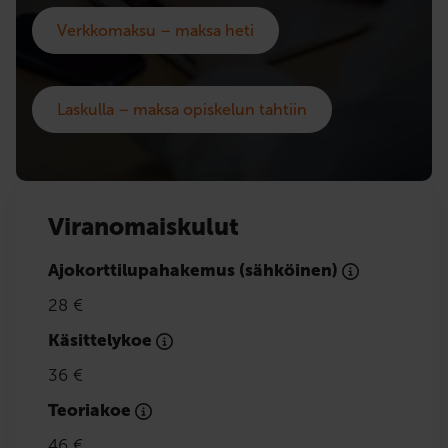
Verkkomaksu – maksa heti
Laskulla – maksa opiskelun tahtiin
Viranomaiskulut
Ajokorttilupahakemus (sähköinen)
28 €
Käsittelykoe
36 €
Teoriakoe
46 €