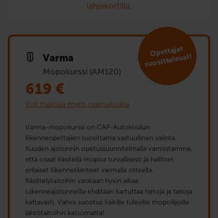
lahjakortilla
.
Opet­tajat
suosit­televat!
Varma
Mopokurssi (AM120)
619
€
Voit maksaa myös osamaksulla
Varma-mopokurssi on CAP-Autokoulun
liikenneopettajien suosittama vastuullinen valinta.
Kuuden ajotunnin opetussuunnitelmalla varmistamme,
että osaat käsitellä mopoa turvallisesti ja hallitset
erilaiset liikennetilanteet varmalla otteella.
Käsittelytaitoihin varataan hyvin aikaa.
Liikenneajotunneilla ehditään kartuttaa tietoja ja taitoja
kattavasti. Vahva suositus kaikille tuleville mopoilijoille
lähtötaitoihin katsomatta!