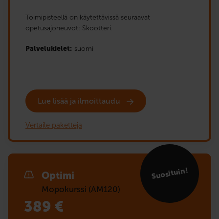
Toimipisteellä on käytettävissä seuraavat
opetusajoneuvot: Skootteri.
Palvelukielet:
suomi
Lue lisää ja ilmoittaudu
Vertaile paketteja
Suosituin!
Optimi
Mopokurssi (AM120)
389
€