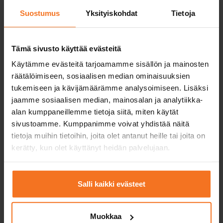
EAS-koulutus
Mini
Suostumus
Yksityiskohdat
Tietoja
Kurssi sisältää vain EAS-
Mini-kurssi soveltuu
teoriatunnit verkossa ja
sinulle, jolla on hie
teoriakoeharjoittelun.
kokemusta mopolla
ajamisesta.
Tämä sivusto käyttää evästeitä
Käytämme evästeitä tarjoamamme sisällön ja mainosten
Ajotunnit
1
räätälöimiseen, sosiaalisen median ominaisuuksien
autokoulun
tukemiseen ja kävijämäärämme analysoimiseen. Lisäksi
mopolla
jaamme sosiaalisen median, mainosalan ja analytiikka-
Yksi ajotunti = 50
min.
alan kumppaneillemme tietoja siitä, miten käytät
sivustoamme. Kumppanimme voivat yhdistää näitä
EAS-koulutus
tietoja muihin tietoihin, joita olet antanut heille tai joita on
4 verkkoteoriatuntia
kerätty, kun olet käyttänyt heidän palvelujaan.
Tukitunnit
teoriakoetta varten
Salli kaikki evästeet
Autokoulun mopon
ja ajovarusteiden
käyttö
Muokkaa
ensimmäisessä