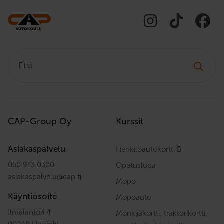
Etsi:
CAP-Group Oy
Kurssit
Asiakaspalvelu
Henkilöautokortti B
050 913 0300
Opetuslupa
asiakaspalvelu
@
cap.fi
Mopo
Käyntiosoite
Mopoauto
Ilmalantori 4
Mönkijäkortti, traktorikortti,