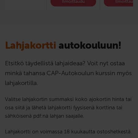
Ilmoittaudu
Ilmoittaud
Lahjakortti
autokouluun!
Etsitkö täydellistä lahjaideaa? Voit nyt ostaa
minkä tahansa CAP-Autokoulun kurssin myös
lahjakortilla.
Valitse lahjakortin summaksi koko ajokortin hinta tai
osa siitä ja lähetä lahjakortti fyysisenä korttina tai
sähköisenä pdf:nä lahjan saajalle.
Lahjakortti on voimassa 18 kuukautta ostoshetkestä.