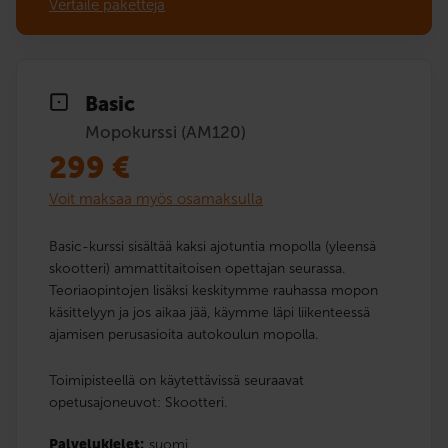
Vertaile paketteja
Basic
Mopokurssi (AM120)
299
€
Voit maksaa myös osamaksulla
Basic-kurssi sisältää kaksi ajotuntia mopolla (yleensä
skootteri) ammattitaitoisen opettajan seurassa.
Teoriaopintojen lisäksi keskitymme rauhassa mopon
käsittelyyn ja jos aikaa jää, käymme läpi liikenteessä
ajamisen perusasioita autokoulun mopolla.
Toimipisteellä on käytettävissä seuraavat
opetusajoneuvot: Skootteri.
Palvelukielet:
suomi