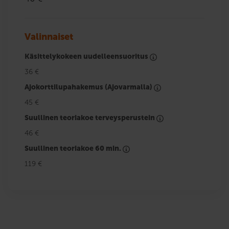
Valinnaiset
Käsittelykokeen uudelleensuoritus
36 €
Ajokorttilupahakemus (Ajovarmalla)
45 €
Suullinen teoriakoe terveysperustein
46 €
Suullinen teoriakoe 60 min.
119 €