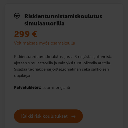
Riskien­tunnistamis­koulutus
simulaattorilla
299
€
Voit maksaa myös osamaksulla
Riskientunnistamiskoulutus, jossa 3 neljästä ajotunnista
ajetaan simulaattorilla ja vain yksi tunti oikealla autolla.
Sisältää teoriakoeharjoitteluohjelman sekä sähköisen
oppikirjan.
Palvelukielet:
suomi,
englanti
Kaikki riskikoulutukset