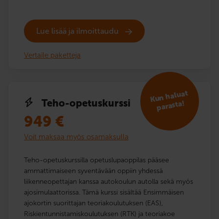
Lue lisää ja ilmoittaudu
Vertaile paketteja
Kun haluat
Teho-opetuskurssi
parasta!
949
€
Voit maksaa myös osamaksulla
Teho-opetuskurssilla opetuslupaoppilas pääsee
ammattimaiseen syventävään oppiin yhdessä
liikenneopettajan kanssa autokoulun autolla sekä myös
ajosimulaattorissa. Tämä kurssi sisältää Ensimmäisen
ajokortin suorittajan teoriakoulutuksen (EAS),
Riskientunnistamiskoulutuksen (RTK) ja teoriakoe