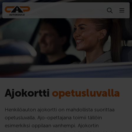
Hyppää sisältöön
Ajokortti
opetusluvalla
Henkilöauton ajokortti on mahdollista suorittaa
opetusluvalla. Ajo-opettajana toimii tällöin
esimerkiksi oppilaan vanhempi. Ajokortin