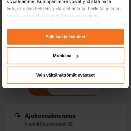
sivustoamme. Kumppanimme voivat yhdistää näitä
Hinta valitulla
399 €
469 €
tietoja muihin tietoihin, joita olet antanut heille tai joita on
toimipisteellä
kerätty, kun olet käyttänyt heidän palvelujaan.
+ viranomaiskulut
Ilmoittaudu
Ilmoittaud
Salli kaikki evästeet
Muokkaa
Lisäajotuntipaketit
opetuslupaoppilaille
Vain välttämättömät evästeet
Vantaa Tikkurila
Ajokoe­valmennus
Henkilöautokurssi (B)