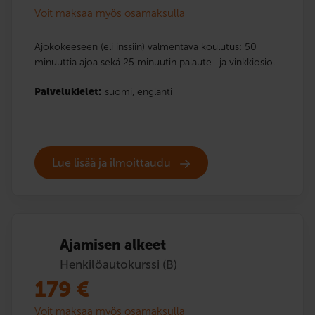
Voit maksaa myös osamaksulla
Ajokokeeseen (eli inssiin) valmentava koulutus: 50
minuuttia ajoa sekä 25 minuutin palaute- ja vinkkiosio.
Palvelukielet:
suomi,
englanti
Lue lisää ja ilmoittaudu
Ajamisen alkeet
Henkilöautokurssi (B)
179
€
Voit maksaa myös osamaksulla