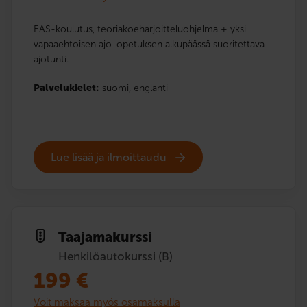
EAS-koulutus, teoriakoeharjoitteluohjelma + yksi
vapaaehtoisen ajo-opetuksen alkupäässä suoritettava
ajotunti.
Palvelukielet:
suomi,
englanti
Lue lisää ja ilmoittaudu
Taajama­kurssi
Henkilöautokurssi (B)
199
€
Voit maksaa myös osamaksulla