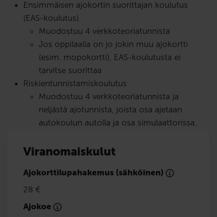
Ensimmäisen ajokortin suorittajan koulutus
(EAS-koulutus)
Muodostuu 4 verkkoteoriatunnista
Jos oppilaalla on jo jokin muu ajokortti
(esim. mopokortti), EAS-koulutusta ei
tarvitse suorittaa
Riskientunnistamiskoulutus
Muodostuu 4 verkkoteoriatunnista ja
neljästä ajotunnista, joista osa ajetaan
autokoulun autolla ja osa simulaattorissa.
Viranomaiskulut
Ajokorttilupahakemus (sähköinen)
28 €
Ajokoe