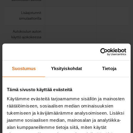
Lisäajotunnit
simulaattorilla
Autokoulun auton
käyttö ajokokeessa
Sähköinen
oppimisympäristö ja
oppikirja
Suostumus
Yksityiskohdat
Tietoja
Teoria­koe­
harjoittelu­ohjelma
Tämä sivusto käyttää evästeitä
Koulutuskielet
suomi, englanti
suomi, englanti
Käytämme evästeitä tarjoamamme sisällön ja mainosten
valitulla
toimipisteellä
räätälöimiseen, sosiaalisen median ominaisuuksien
Verkkoteoriatunnit
tukemiseen ja kävijämäärämme analysoimiseen. Lisäksi
suomeksi,
jaamme sosiaalisen median, mainosalan ja analytiikka-
englanniksi ja
alan kumppaneillemme tietoja siitä, miten käytät
ruotsiksi.