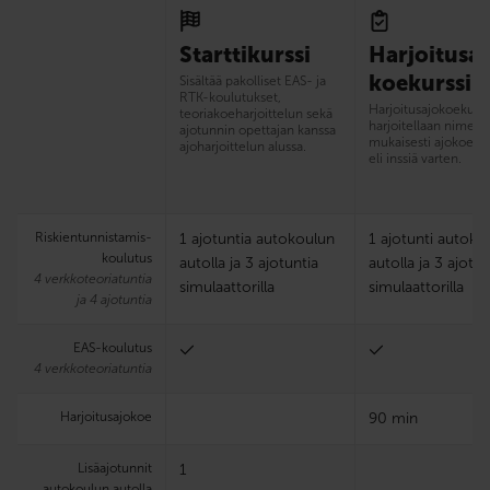
Starttikurssi
Harjoitusaj
koekurssi
Sisältää pakolliset EAS- ja
RTK-koulutukset,
Harjoitus­ajokoekurss
teoriakoeharjoittelun sekä
harjoitellaan nimens
ajotunnin opettajan kanssa
mukaisesti ajokoetut
ajoharjoittelun alussa.
eli inssiä varten.
Riskien­tunnistamis­
1 ajotuntia autokoulun
1 ajotunti autoko
koulutus
autolla ja 3 ajotuntia
autolla ja 3 ajotun
4 verkkoteoriatuntia
simulaattorilla
simulaattorilla
ja 4 ajotuntia
EAS-koulutus
4 verkkoteoriatuntia
Harjoitus­ajokoe
90 min
Lisäajotunnit
1
autokoulun autolla