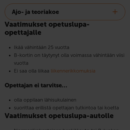
Ajo- ja teoriakoe
Vaatimukset opetuslupa-
opettajalle
Ikää vähintään 25 vuotta
B-kortin on täytynyt olla voimassa vähintään viisi
vuotta
Ei saa olla liikaa
liikennerikkomuksia
Opettajan ei tarvitse…
olla oppilaan lähisukulainen
suorittaa erillistä opettajan tutkintoa tai koetta
Vaatimukset opetuslupa-autolle