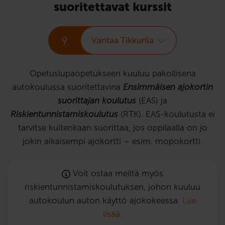
suoritettavat kurssit
Vantaa Tikkurila
Opetuslupaopetukseen kuuluu pakollisena
autokoulussa suoritettavina
Ensimmäisen ajokortin
suorittajan koulutus
(EAS) ja
Riskientunnistamiskoulutus
(RTK). EAS-koulutusta ei
tarvitse kuitenkaan suorittaa, jos oppilaalla on jo
jokin aikaisempi ajokortti – esim. mopokortti.
Voit ostaa meiltä myös
riskientunnistamiskoulutuksen, johon kuuluu
autokoulun auton käyttö ajokokeessa.
Lue
lisää.