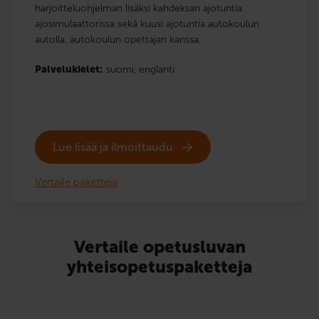
harjoitteluohjelman lisäksi kahdeksan ajotuntia
ajosimulaattorissa sekä kuusi ajotuntia autokoulun
autolla, autokoulun opettajan kanssa.
Palvelukielet:
suomi,
englanti
Lue lisää ja ilmoittaudu
Vertaile paketteja
Vertaile opetusluvan
yhteisopetuspaketteja