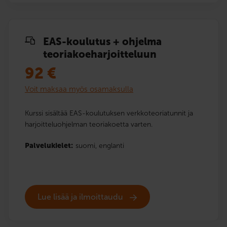
EAS-koulutus + ohjelma
teoriakoe­harjoitteluun
92
€
Voit maksaa myös osamaksulla
Kurssi sisältää EAS-koulutuksen verkkoteoriatunnit ja
harjoitteluohjelman teoriakoetta varten.
Palvelukielet:
suomi,
englanti
Lue lisää ja ilmoittaudu