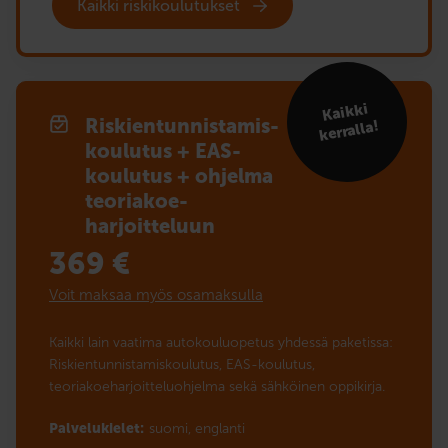
Kaikki riskikoulutukset
Kaikki
Riskien­tunnistamis­
kerralla!
koulutus + EAS-
koulutus + ohjelma
teoriakoe­­
harjoitteluun
369
€
Voit maksaa myös osamaksulla
Kaikki lain vaatima autokouluopetus yhdessä paketissa:
Riskientunnistamiskoulutus, EAS-koulutus,
teoriakoeharjoitteluohjelma sekä sähköinen oppikirja.
Palvelukielet:
suomi,
englanti