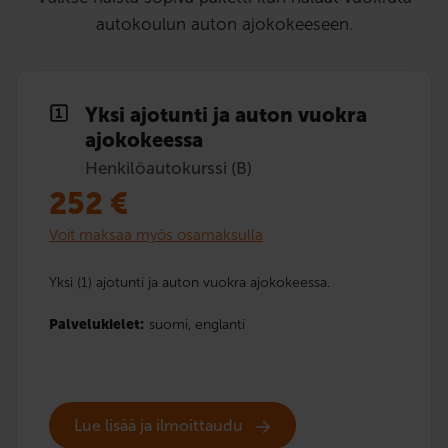
autokoulun auton ajokokeeseen.
Yksi ajotunti ja auton vuokra
ajokokeessa
Henkilöautokurssi (B)
252
€
Voit maksaa myös osamaksulla
Yksi (1) ajotunti ja auton vuokra ajokokeessa.
Palvelukielet:
suomi,
englanti
Lue lisää ja ilmoittaudu