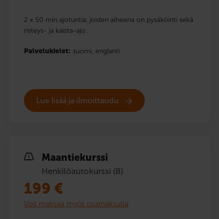
2 x 50 min ajotuntia, joiden aiheena on pysäköinti sekä
risteys- ja kaista-ajo.
Palvelukielet:
suomi,
englanti
Lue lisää ja ilmoittaudu
Maantiekurssi
Henkilöautokurssi (B)
199
€
Voit maksaa myös osamaksulla