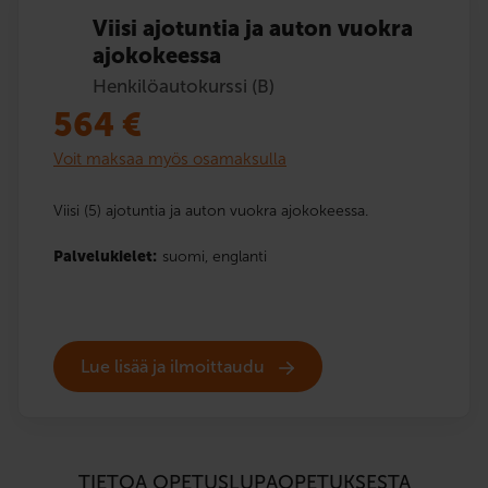
Viisi ajotuntia ja auton vuokra
ajokokeessa
Henkilöautokurssi (B)
564
€
Voit maksaa myös osamaksulla
Viisi (5) ajotuntia ja auton vuokra ajokokeessa.
Palvelukielet:
suomi,
englanti
Lue lisää ja ilmoittaudu
TIETOA OPETUSLUPAOPETUKSESTA