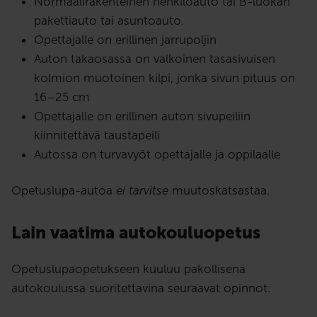
Normaalirakenteinen henkilöauto tai B-luokan
pakettiauto tai asuntoauto.
Opettajalle on erillinen jarrupoljin
Auton takaosassa on valkoinen tasasivuisen
kolmion muotoinen kilpi, jonka sivun pituus on
16–25 cm
Opettajalle on erillinen auton sivupeiliin
kiinnitettävä taustapeili
Autossa on turvavyöt opettajalle ja oppilaalle
Opetuslupa-autoa
ei tarvitse
muutoskatsastaa.
Lain vaatima autokouluopetus
Opetuslupaopetukseen kuuluu pakollisena
autokoulussa suoritettavina seuraavat opinnot: