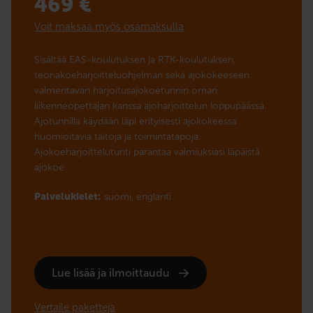
469
€
Voit maksaa myös osamaksulla
Sisältää EAS-koulutuksen ja RTK-koulutuksen,
teoriakoeharjoitteluohjelman sekä ajokokeeseen
valmentavan harjoitusajokoetunnin oman
liikenneopettajan kanssa ajoharjoittelun loppupäässä.
Ajotunnilla käydään läpi erityisesti ajokokeessa
huomioitavia taitoja ja toimintatapoja.
Ajokoeharjoittelutunti parantaa valmiuksiasi läpäistä
ajokoe.
Palvelukielet:
suomi,
englanti
Lue lisää ja ilmoittaudu
Vertaile paketteja