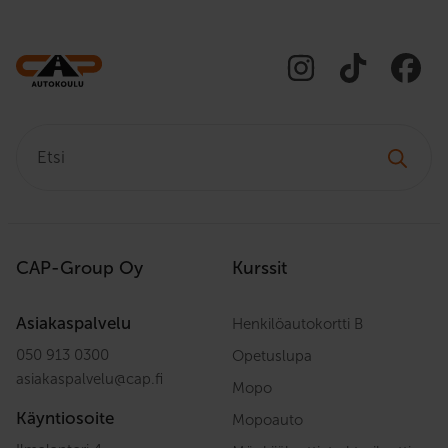
Etsi:
CAP-Group Oy
Kurssit
Asiakaspalvelu
Henkilöautokortti B
050 913 0300
Opetuslupa
asiakaspalvelu
@
cap.fi
Mopo
Käyntiosoite
Mopoauto