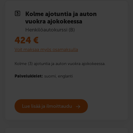
Kolme ajotuntia ja auton
vuokra ajokokeessa
Henkilöautokurssi (B)
424
€
Voit maksaa myös osamaksulla
Kolme (3) ajotuntia ja auton vuokra ajokokeessa.
Palvelukielet:
suomi,
englanti
Lue lisää ja ilmoittaudu