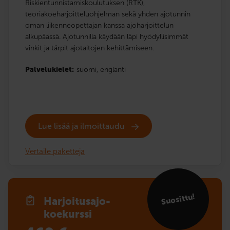
Riskientunnistamiskoulutuksen (RTK),
teoriakoeharjoitteluohjelman sekä yhden ajotunnin
oman liikenneopettajan kanssa ajoharjoittelun
alkupäässä. Ajotunnilla käydään läpi hyödyllisimmät
vinkit ja tärpit ajotaitojen kehittämiseen.
Palvelukielet:
suomi,
englanti
Lue lisää ja ilmoittaudu
Vertaile paketteja
Suosittu!
Harjoitusajo­
koekurssi