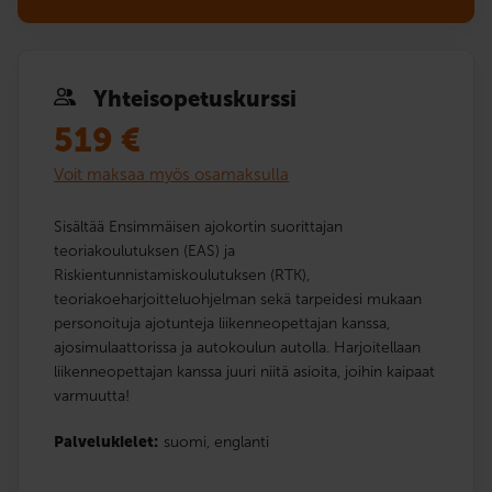
Yhteis­opetuskurssi
519
€
Voit maksaa myös osamaksulla
Sisältää Ensimmäisen ajokortin suorittajan
teoriakoulutuksen (EAS) ja
Riskientunnistamiskoulutuksen (RTK),
teoriakoeharjoitteluohjelman sekä tarpeidesi mukaan
personoituja ajotunteja liikenneopettajan kanssa,
ajosimulaattorissa ja autokoulun autolla. Harjoitellaan
liikenneopettajan kanssa juuri niitä asioita, joihin kaipaat
varmuutta!
Palvelukielet:
suomi,
englanti