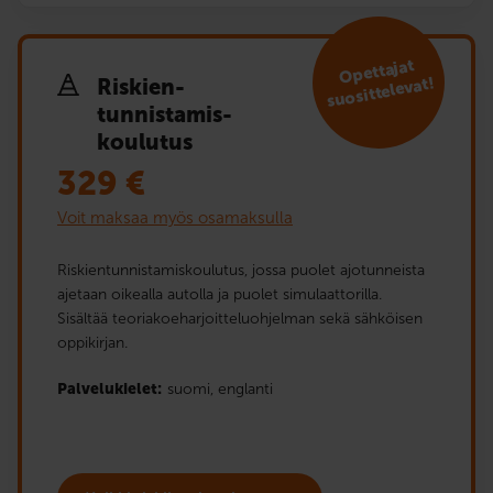
Opettajat
suosittelevat!
Riskien­
tunnistamis­
koulutus
329
€
Voit maksaa myös osamaksulla
Riskientunnistamiskoulutus, jossa puolet ajotunneista
ajetaan oikealla autolla ja puolet simulaattorilla.
Sisältää teoriakoeharjoitteluohjelman sekä sähköisen
oppikirjan.
Palvelukielet:
suomi,
englanti