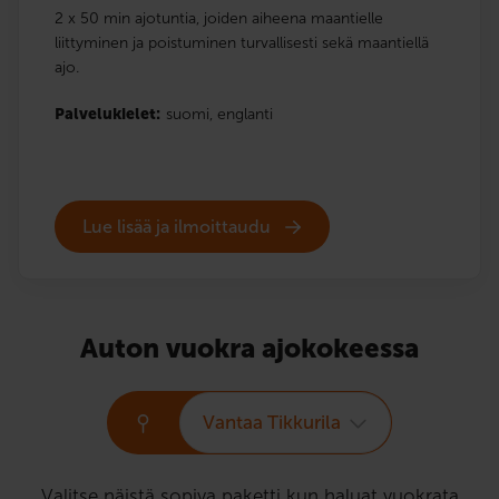
2 x 50 min ajotuntia, joiden aiheena maantielle
liittyminen ja poistuminen turvallisesti sekä maantiellä
ajo.
Palvelukielet:
suomi,
englanti
Lue lisää ja ilmoittaudu
Auton vuokra ajokokeessa
Vantaa Tikkurila
Valitse näistä sopiva paketti kun haluat vuokrata