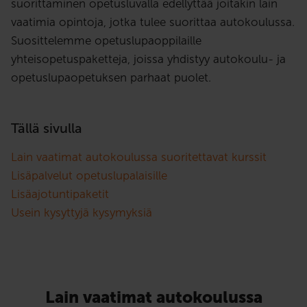
suorittaminen opetusluvalla edellyttää joitakin lain
vaatimia opintoja, jotka tulee suorittaa autokoulussa.
Suosittelemme opetuslupaoppilaille
yhteisopetuspaketteja, joissa yhdistyy autokoulu- ja
opetuslupaopetuksen parhaat puolet.
Tällä sivulla
Lain vaatimat autokoulussa suoritettavat kurssit
Lisäpalvelut opetuslupalaisille
Lisäajotuntipaketit
Usein kysyttyjä kysymyksiä
Lain vaatimat autokoulussa