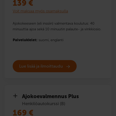
139
€
Voit maksaa myös osamaksulla
Ajokokeeseen (eli inssiin) valmentava koulutus: 40
minuuttia ajoa sekä 10 minuutin palaute- ja vinkkiosio.
Palvelukielet:
suomi,
englanti
Lue lisää ja ilmoittaudu
Ajokoe­valmennus Plus
Henkilöautokurssi (B)
169
€