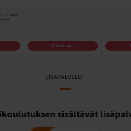
etuntemus ja
elystä.
Ilmoittaudu
LISÄPALVELUT
ikoulutuksen sisältävät lisäpal