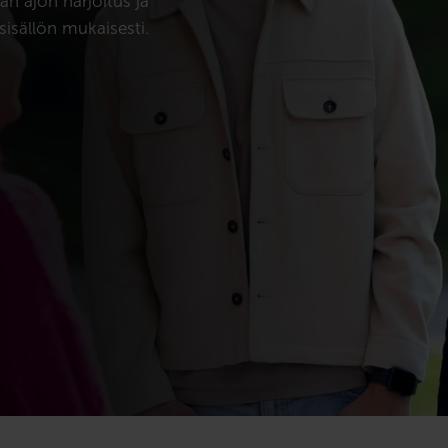
an ajon harjoitus ja
sisällön mukaisesti.