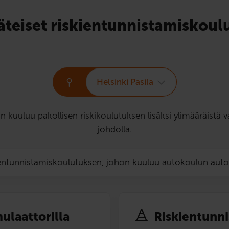
äteiset riskien­tunnistamis­koul
Helsinki Pasila
hin kuuluu pakollisen riskikoulutuksen lisäksi ylimääräis
johdolla.
ientunnistamiskoulutuksen, johon kuuluu autokoulun aut
ulaattorilla
Riskien­tunn