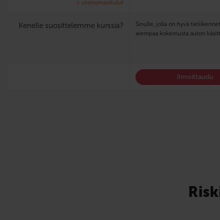
+ viranomaiskulut
Sinulle, jolla on hyvä tieliikenn
Kenelle suosittelemme kurssia?
aiempaa kokemusta auton käsitt
Ilmoittaudu
Risk