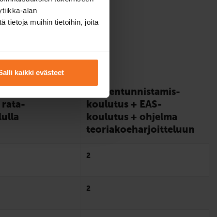
tiikka-alan
ietoja muihin tietoihin, joita
a
Salli kaikki evästeet
unnistamis­
Riskien­tunnistamis­
 rata­
koulutus + EAS-
lulla
koulutus + ohjelma
teoriakoe­­harjoitteluun
2
2