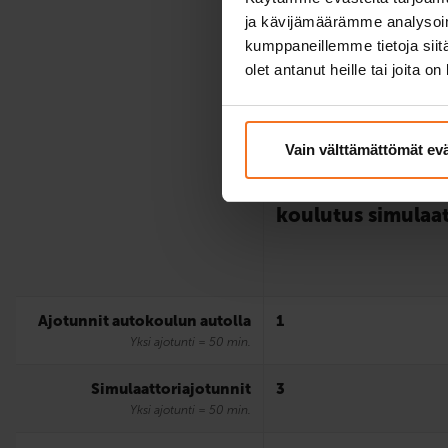
ja kävijämäärämme analysoim
kumppaneillemme tietoja siitä
olet antanut heille tai joita o
Vain välttämättömät ev
Riskien­tunnistam
koulutus simulaat
Ajotunnit autokoulun autolla
1
Yksi ajotunti = 50 min.
Simulaattori­ajotunnit
3
Yksi ajotunti = 50 min.