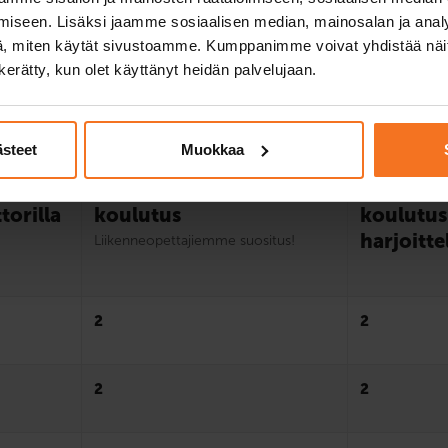
iseen. Lisäksi jaamme sosiaalisen median, mainosalan ja analy
, miten käytät sivustoamme. Kumppanimme voivat yhdistää näitä t
Vertaile riskikoulutuspakettej
n kerätty, kun olet käyttänyt heidän palvelujaan.
ästeet
Muokkaa
is­
Riskien­tunnistamis­
Riskien­t
torilla
koulutus
koulutus
harjoitte
Liikenne­opettajiemme suositus!
2
2
2
2