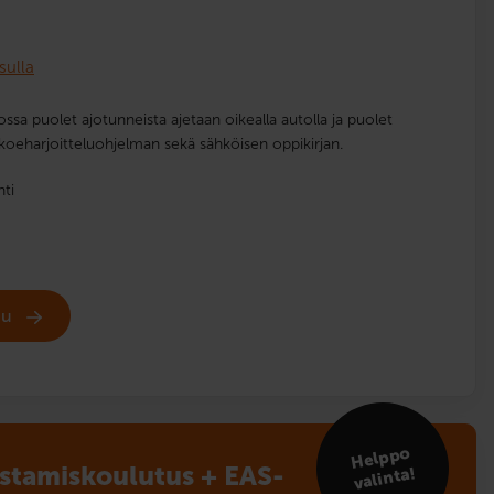
sulla
ossa puolet ajotunneista ajetaan oikealla autolla ja puolet
iakoeharjoitteluohjelman sekä sähköisen oppikirjan.
nti
udu
Helppo
istamis­koulutus + EAS-
valinta!