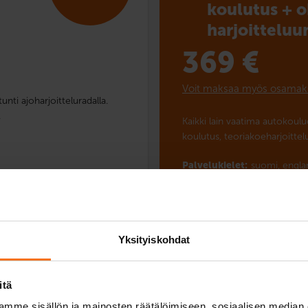
koulutus + o
harjoitteluu
369
€
Voit maksaa myös osamak
nti ajoharjoitteluradalla.
.
Kaikki lain vaatima autokoul
koulutus, teoriakoeharjoittel
Palvelukielet:
suomi,
engla
Yksityiskohdat
Lue lisää ja ilmoitta
Vertaile paketteja
itä
mme sisällön ja mainosten räätälöimiseen, sosiaalisen median