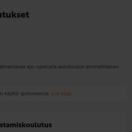
utukset
tä valmentavaa ajo-opetusta autokoulun ammattilaisen
on käyttö ajokokeessa.
Lue lisää.
istamis­koulutus