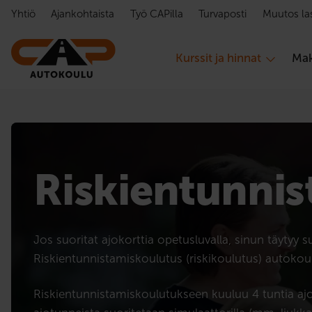
Hyppää sisältöön
Yhtiö
Ajankohtaista
Työ CAPilla
Turvaposti
Muutos la
Kurssit ja hinnat
Mak
Riskien­tunnis
Jos suoritat ajokorttia opetusluvalla, sinun täytyy s
Riskientunnistamiskoulutus (riskikoulutus) autokou
Riskientunnistamiskoulutukseen kuuluu 4 tuntia aj