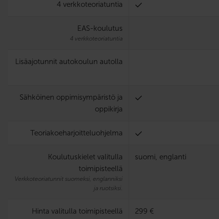
4 verkkoteoriatuntia
EAS-koulutus
4 verkkoteoriatuntia
Lisäajotunnit autokoulun autolla
Sähköinen oppimisympäristö ja
oppikirja
Teoria­koe­harjoittelu­ohjelma
Koulutuskielet valitulla
suomi, englanti
toimipisteellä
Verkkoteoriatunnit suomeksi, englanniksi
ja ruotsiksi.
Hinta valitulla toimipisteellä
299 €