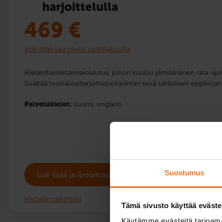
harjoittelulla
469
€
Voit maksaa myös osamaksulla
Riskientunnistamiskoulutus, johon kuuluu ylimääräinen rata-ajotu
Sisältää teoriakoeharjoitteluohjelman sekä sähköisen oppikirjan
Palvelukielet:
suomi,
englanti
Suostumus
Lue lisää ja ilmoittaudu
Vertaile paketteja
Tämä sivusto käyttää eväste
Käytämme evästeitä tarjoama