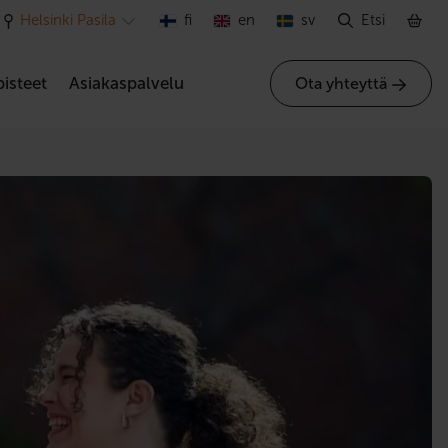
Helsinki Pasila
fi
en
sv
Etsi
isteet
Asiakaspalvelu
Ota yhteyttä