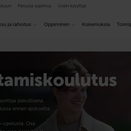
skuun
Peruuta sopimus
Usein kysyttyä
su ja rahoitus
Oppiminen
Kokemuksia
Toimip
tamis­koulutus
uorittaa pakollisena
lussa ennen ajokoetta.
o-opetusta. Osa