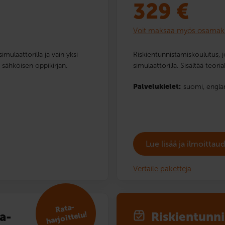
329
€
Voit maksaa myös osamak
imulaattorilla ja vain yksi
Riskientunnistamiskoulutus, j
ä sähköisen oppikirjan.
simulaattorilla. Sisältää teor
Palvelukielet:
suomi,
engla
Lue lisää ja ilmoitta
Vertaile paketteja
R
ata­
ta­
Riskien­tunn
harjoittelu!