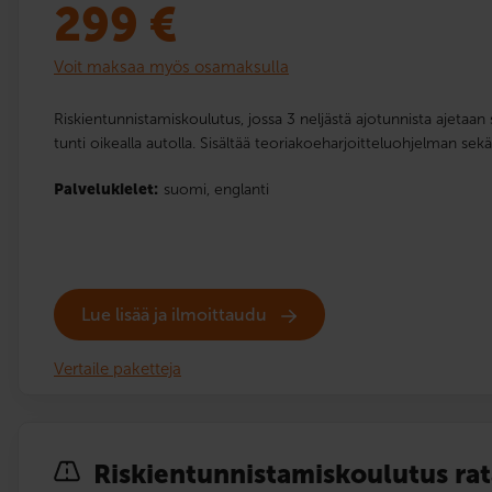
299
€
Voit maksaa myös osamaksulla
Riskientunnistamiskoulutus, jossa 3 neljästä ajotunnista ajetaan s
tunti oikealla autolla. Sisältää teoriakoeharjoitteluohjelman sek
Palvelukielet:
suomi,
englanti
Lue lisää ja ilmoittaudu
Vertaile paketteja
Riskien­tunnistamis­koulutus ra