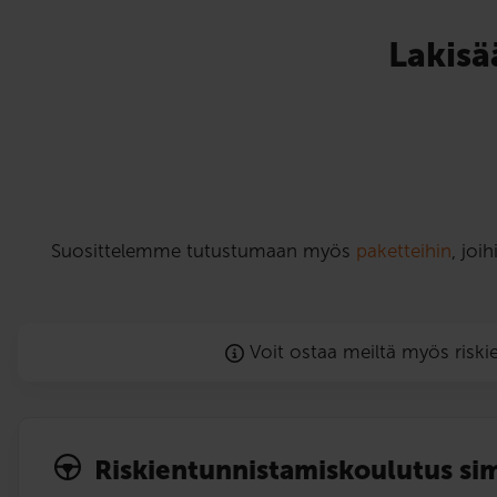
Lakisä
Suosittelemme tutustumaan myös
paketteihin
, joi
Voit ostaa meiltä myös risk
Riskien­tunnistamis­koulutus sim