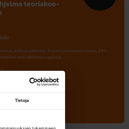
hjelma teoriakoe­­
n
sulla
uopetus yhdessä paketissa: Riskientunnistamiskoulutus, EAS-
uohjelma sekä sähköinen oppikirja.
nti
Tietoja
udu
 ominaisuuksien tukemiseen