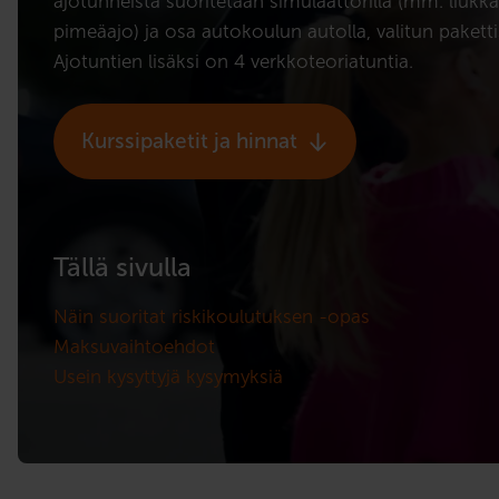
ajotunneista suoritetaan simulaattorilla (mm. liukka
pimeäajo) ja osa autokoulun autolla, valitun paketti
Ajotuntien lisäksi on 4 verkkoteoriatuntia.
Kurssipaketit ja hinnat
Tällä sivulla
Näin suoritat riskikoulutuksen -opas
Maksuvaihtoehdot
Usein kysyttyjä kysymyksiä