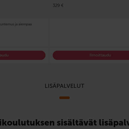
329 €
netuntemus ja aiempaa
taudu
Ilmoittaudu
LISÄPALVELUT
ikoulutuksen sisältävät lisäpal