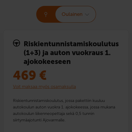
Oulainen
Riskien­tunnistamis­­koulutus
(1+3) ja auton vuokraus 1.
ajokokeeseen
469
€
Voit maksaa myös osamaksulla
Riskientunnistamiskoulutus, jossa pakettiin kuuluu
autokoulun auton vuokra 1. ajokokeessa, jossa mukana
autokoulun liikenneopettaja sekä 0,5 tunnin
siirtymäajotunti Ajovarmalle.