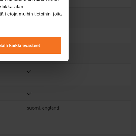
tiikka-alan
ietoja muihin tietoihin, joita
2
Salli kaikki evästeet
suomi, englanti