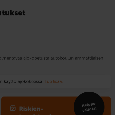
utukset
tä valmentavaa ajo-opetusta autokoulun ammattilaisen
on käyttö ajokokeessa.
Lue lisää.
Helppo
Riskien­
valinta!