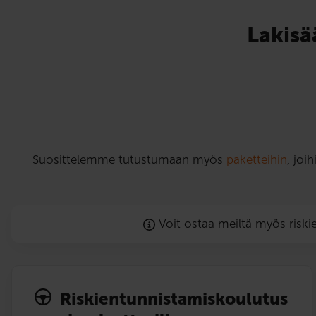
Lakisä
Suosittelemme tutustumaan myös
paketteihin
, joi
Voit ostaa meiltä myös risk
Riskien­tunnistamis­koulutus