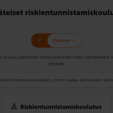
äteiset riskien­tunnistamis­koul
Oulainen
hin kuuluu pakollisen riskikoulutuksen lisäksi ylimääräis
johdolla.
ientunnistamiskoulutuksen, johon kuuluu autokoulun aut
Riskien­tunnistamis­koulutus