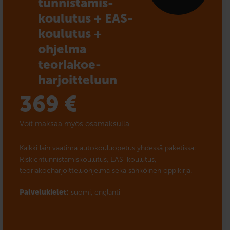
tunnistamis­
koulutus + EAS-
koulutus +
ohjelma
teoriakoe­­
harjoitteluun
369
€
Voit maksaa myös osamaksulla
Kaikki lain vaatima autokouluopetus yhdessä paketissa:
Riskientunnistamiskoulutus, EAS-koulutus,
teoriakoeharjoitteluohjelma sekä sähköinen oppikirja.
Palvelukielet:
suomi,
englanti