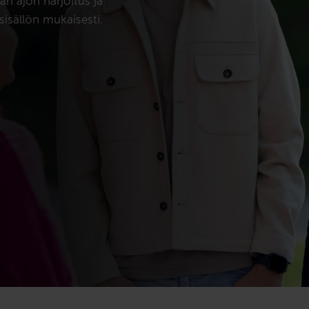
an ajon harjoitus ja
sisällön mukaisesti.