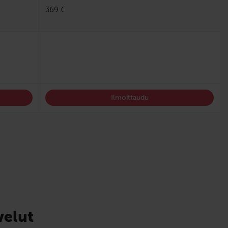
369 €
Ilmoittaudu
velut