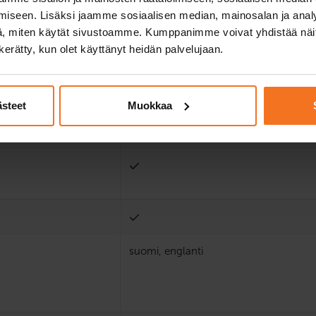
iseen. Lisäksi jaamme sosiaalisen median, mainosalan ja analy
, miten käytät sivustoamme. Kumppanimme voivat yhdistää näitä t
2
n kerätty, kun olet käyttänyt heidän palvelujaan.
ästeet
Muokkaa
suomi, englanti