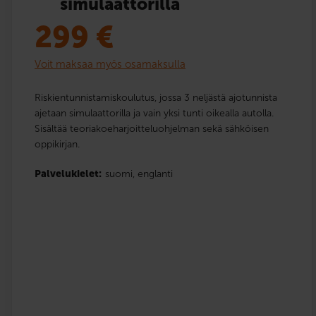
simulaattorilla
299
€
Voit maksaa myös osamaksulla
Riskientunnistamiskoulutus, jossa 3 neljästä ajotunnista
ajetaan simulaattorilla ja vain yksi tunti oikealla autolla.
Sisältää teoriakoeharjoitteluohjelman sekä sähköisen
oppikirjan.
Palvelukielet:
suomi,
englanti