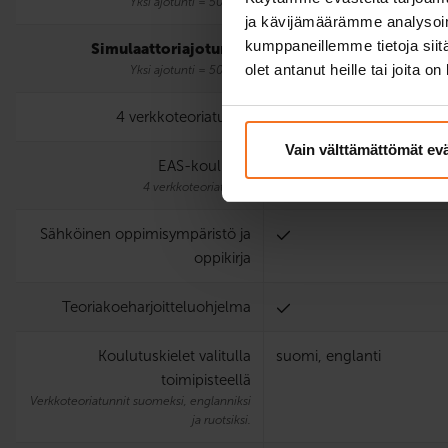
Yksi ajotunti = 50 min.
ja kävijämäärämme analysoim
kumppaneillemme tietoja siitä
Simulaattori­ajotunnit
3
olet antanut heille tai joita o
Yksi ajotunti = 50 min.
4 verkkoteoriatuntia
Vain välttämättömät ev
EAS-koulutus
4 verkkoteoriatuntia
Sähköinen oppimisympäristö ja
oppikirja
Teoria­koe­harjoittelu­ohjelma
Koulutuskielet valitulla
suomi, englanti
toimipisteellä
Verkkoteoriatunnit suomeksi, englanniksi
ja ruotsiksi.