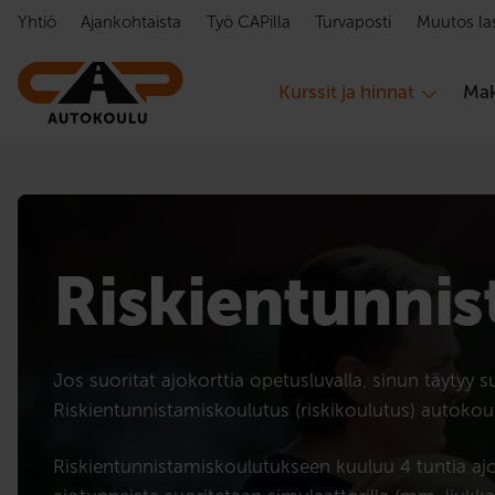
Hyppää sisältöön
Yhtiö
Ajankohtaista
Työ CAPilla
Turvaposti
Muutos la
Kurssit ja hinnat
Mak
Riskien­tunnis
Jos suoritat ajokorttia opetusluvalla, sinun täytyy s
Riskientunnistamiskoulutus (riskikoulutus) autokou
Riskientunnistamiskoulutukseen kuuluu 4 tuntia aj