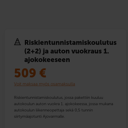
Riskien­tunnistamis­­koulutus
(2+2) ja auton vuokraus 1.
ajokokeeseen
509
€
Voit maksaa myös osamaksulla
Riskientunnistamiskoulutus, jossa pakettiin kuuluu
autokoulun auton vuokra 1. ajokokeessa, jossa mukana
autokoulun liikenneopettaja sekä 0,5 tunnin
siirtymäajotunti Ajovarmalle.