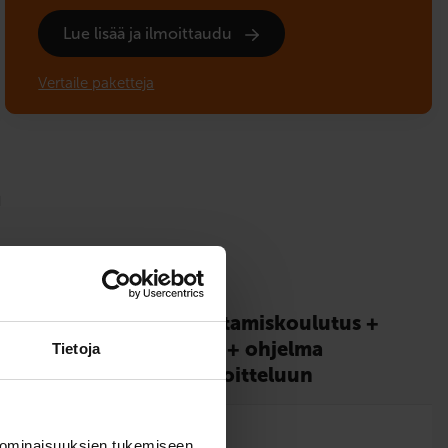
Lue lisää ja ilmoittaudu
Vertaile paketteja
a
s
Riskien­tunnistamis­koulutus +
EAS-koulutus + ohjelma
Tietoja
teoriakoe­­harjoitteluun
2
 ominaisuuksien tukemiseen