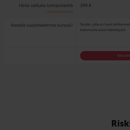
Hinta valitulla toimipisteellä
299 €
+ viranomaiskulut
Sinulle, jolla on hyvä tieliiken
Kenelle suosittelemme kurssia?
kokemusta auton käsittelystä.
Ilmoit
Risk