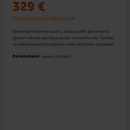
329
€
Voit maksaa myös osamaksulla
Riskientunnistamiskoulutus, jossa puolet ajotunneista
ajetaan oikealla autolla ja puolet simulaattorilla. Sisältää
teoriakoeharjoitteluohjelman sekä sähköisen oppikirjan.
Palvelukielet:
suomi,
englanti