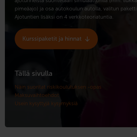
ajotunneista suoritetaan simulaattorilla (mm. liukka
pimeäajo) ja osa autokoulun autolla, valitun paketti
Ajotuntien lisäksi on 4 verkkoteoriatuntia.
Kurssipaketit ja hinnat
Tällä sivulla
Näin suoritat riskikoulutuksen -opas
Maksuvaihtoehdot
Usein kysyttyjä kysymyksiä