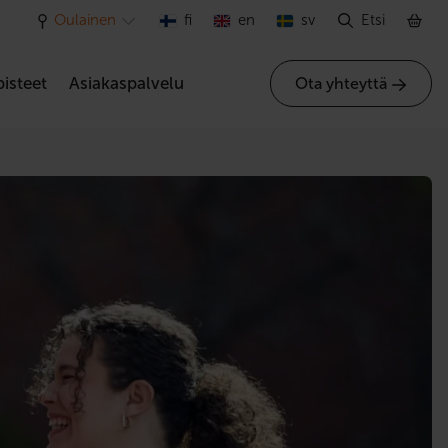
Oulainen
fi
en
sv
Etsi
isteet
Asiakaspalvelu
Ota yhteyttä