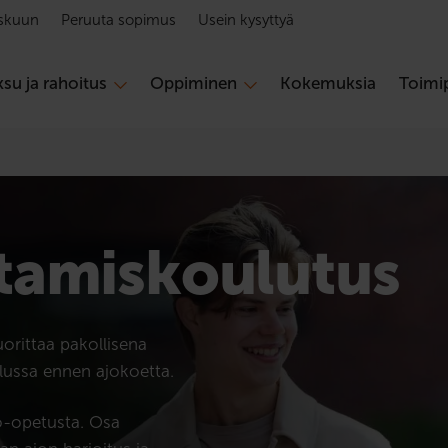
skuun
Peruuta sopimus
Usein kysyttyä
su ja rahoitus
Oppiminen
Kokemuksia
Toimip
tamis­koulutus
uorittaa pakollisena
lussa ennen ajokoetta.
o-opetusta. Osa