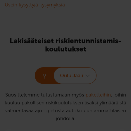
Usein kysyttyjä kysymyksiä
Lakisääteiset riskien­tunnistamis­
koulutukset
Oulu Jääli
Suosittelemme tutustumaan myös
paketteihin
, joihin
kuuluu pakollisen riskikoulutuksen lisäksi ylimääräistä
valmentavaa ajo-opetusta autokoulun ammattilaisen
johdolla.