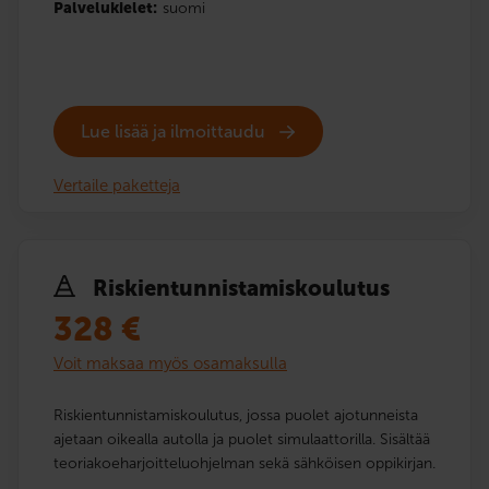
Palvelukielet:
suomi
Lue lisää ja ilmoittaudu
Vertaile paketteja
Riskien­tunnistamis­koulutus
328
€
Voit maksaa myös osamaksulla
Riskientunnistamiskoulutus, jossa puolet ajotunneista
ajetaan oikealla autolla ja puolet simulaattorilla. Sisältää
teoriakoeharjoitteluohjelman sekä sähköisen oppikirjan.