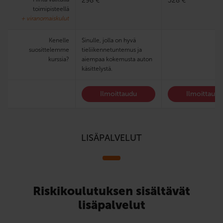
298 €
328 €
toimipisteellä
+ viranomaiskulut
Kenelle
Sinulle, jolla on hyvä
suosittelemme
tieliikennetuntemus ja
kurssia?
aiempaa kokemusta auton
käsittelystä.
Ilmoittaudu
Ilmoittaud
LISÄPALVELUT
Riskikoulutuksen sisältävät
lisäpalvelut