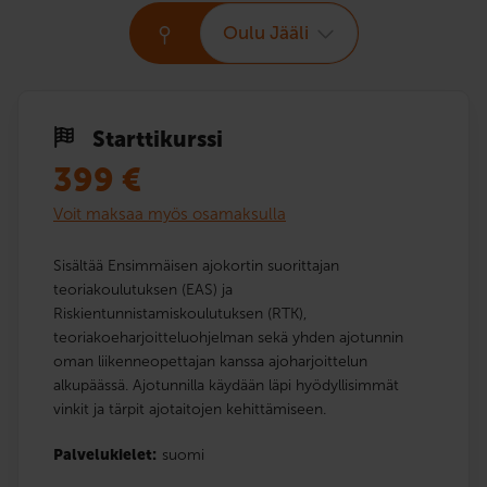
Oulu Jääli
Starttikurssi
399
€
Voit maksaa myös osamaksulla
Sisältää Ensimmäisen ajokortin suorittajan
teoriakoulutuksen (EAS) ja
Riskientunnistamiskoulutuksen (RTK),
teoriakoeharjoitteluohjelman sekä yhden ajotunnin
oman liikenneopettajan kanssa ajoharjoittelun
alkupäässä. Ajotunnilla käydään läpi hyödyllisimmät
vinkit ja tärpit ajotaitojen kehittämiseen.
Palvelukielet:
suomi