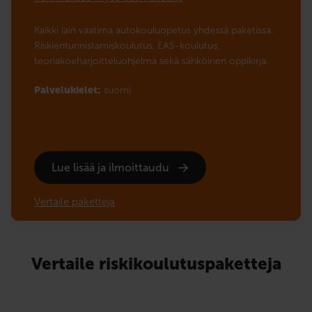
Kaikki lain vaatima autokouluopetus yhdessä paketissa:
Riskientunnistamiskoulutus, EAS-koulutus,
teoriakoeharjoitteluohjelma sekä sähköinen oppikirja.
Palvelukielet:
suomi
Lue lisää ja ilmoittaudu
Vertaile paketteja
Vertaile riskikoulutuspaketteja