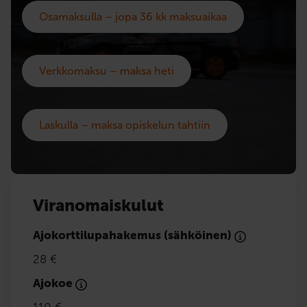
Osamaksulla – jopa 36 kk maksuaikaa
Verkkomaksu – maksa heti
Laskulla – maksa opiskelun tahtiin
Viranomaiskulut
Ajokorttilupahakemus (sähköinen)
28 €
Ajokoe