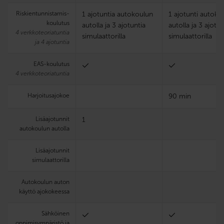
Riskien­tunnistamis­
1 ajotuntia autokoulun
1 ajotunti autoko
koulutus
autolla ja 3 ajotuntia
autolla ja 3 ajotun
4 verkkoteoriatuntia
simulaattorilla
simulaattorilla
ja 4 ajotuntia
EAS-koulutus
4 verkkoteoriatuntia
Harjoitus­ajokoe
90 min
Lisäajotunnit
1
autokoulun autolla
Lisäajotunnit
simulaattorilla
Autokoulun auton
käyttö ajokokeessa
Sähköinen
oppimisympäristö ja