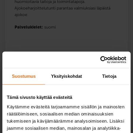
huomioitavia taitoja ja toimintatapoja.
Ajokoeharjoittelutunti parantaa valmiuksiasi läpäistä
ajokoe.
Palvelukielet:
suomi
Lue lisää ja ilmoittaudu
Vertaile paketteja
Suostumus
Yksityiskohdat
Tietoja
Tämä sivusto käyttää evästeitä
S
uosit­
tele
m
Yhteis­opetuskurssi
me!
Käytämme evästeitä tarjoamamme sisällön ja mainosten
518
€
räätälöimiseen, sosiaalisen median ominaisuuksien
tukemiseen ja kävijämäärämme analysoimiseen. Lisäksi
Voit maksaa myös osamaksulla
jaamme sosiaalisen median, mainosalan ja analytiikka-