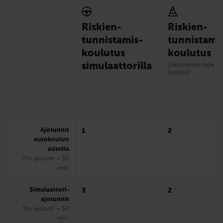
Riskien­
Riskien­
tunnistamis­
tunnistami
koulutus
koulutus
simulaattorilla
Liikenne­opettajie
suositus!
Ajotunnit
1
2
autokoulun
autolla
Yksi ajotunti = 50
min.
Simulaattori­
3
2
ajotunnit
Yksi ajotunti = 50
min.