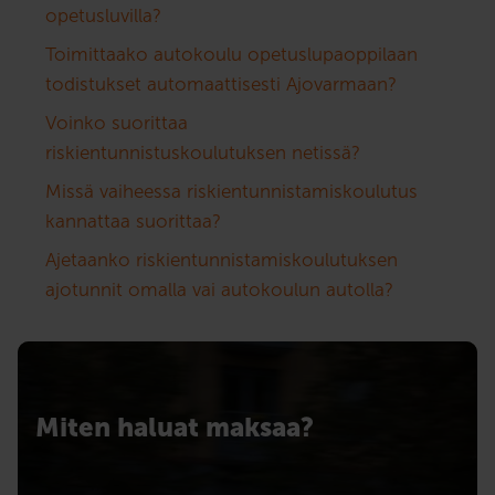
opetusluvilla?
Toimittaako autokoulu opetuslupaoppilaan
todistukset automaattisesti Ajovarmaan?
Voinko suorittaa
riskientunnistuskoulutuksen netissä?
Missä vaiheessa riskientunnistamiskoulutus
kannattaa suorittaa?
Ajetaanko riskientunnistamiskoulutuksen
ajotunnit omalla vai autokoulun autolla?
Miten haluat maksaa?