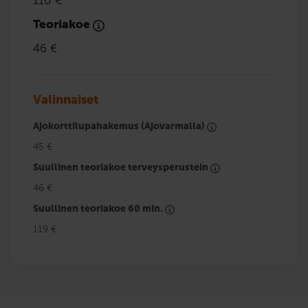
110 €
Teoriakoe
46 €
Valinnaiset
Ajokorttilupahakemus (Ajovarmalla)
45 €
Suullinen teoriakoe terveysperustein
46 €
Suullinen teoriakoe 60 min.
119 €