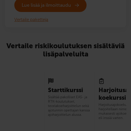
Lue lisää ja ilmoittaudu
Vertaile paketteja
Vertaile riskikoulutuksen sisältäviä
lisäpalveluita
Starttikurssi
Harjoitusaj
koekurssi
Sisältää pakolliset EAS- ja
RTK-koulutukset,
Harjoitus­ajokoekurss
teoriakoeharjoittelun sekä
harjoitellaan nimens
ajotunnin opettajan kanssa
mukaisesti ajokoetut
ajoharjoittelun alussa.
eli inssiä varten.