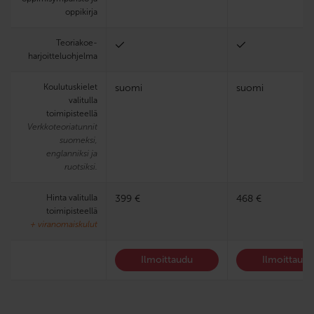
oppikirja
Teoria­koe­
harjoittelu­ohjelma
Koulutuskielet
suomi
suomi
valitulla
toimipisteellä
Verkkoteoriatunnit
suomeksi,
englanniksi ja
ruotsiksi.
Hinta valitulla
399 €
468 €
toimipisteellä
+ viranomaiskulut
Ilmoittaudu
Ilmoittaud