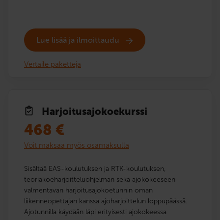
Lue lisää ja ilmoittaudu
Vertaile paketteja
Harjoitusajo­koekurssi
468
€
Voit maksaa myös osamaksulla
Sisältää EAS-koulutuksen ja RTK-koulutuksen,
teoriakoeharjoitteluohjelman sekä ajokokeeseen
valmentavan harjoitusajokoetunnin oman
liikenneopettajan kanssa ajoharjoittelun loppupäässä.
Ajotunnilla käydään läpi erityisesti ajokokeessa