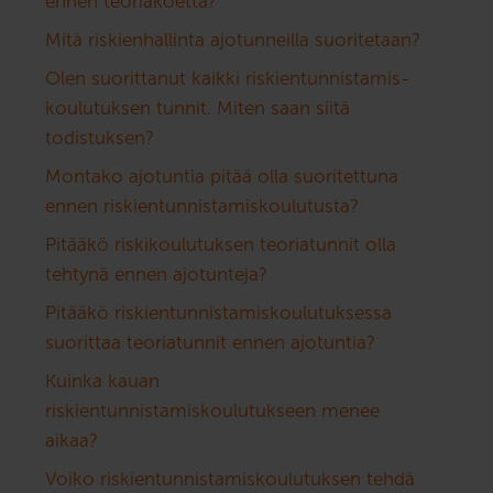
ennen teoriakoetta?
Mitä riskienhallinta ajotunneilla suoritetaan?
Olen suorittanut kaikki riskientunnistamis­
koulutuksen tunnit. Miten saan siitä
todistuksen?
Montako ajotuntia pitää olla suoritettuna
ennen riskientunnistamiskoulutusta?
Pitääkö riskikoulutuksen teoriatunnit olla
tehtynä ennen ajotunteja?
Pitääkö riskientunnistamiskoulutuksessa
suorittaa teoriatunnit ennen ajotuntia?
Kuinka kauan
riskientunnistamiskoulutukseen menee
aikaa?
Voiko riskientunnistamiskoulutuksen tehdä