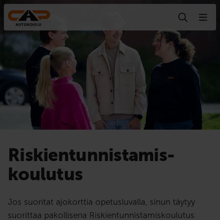
Hyppää sisältöön
Riskien­tunnistamis­
koulutus
Jos suoritat ajokorttia opetusluvalla, sinun täytyy
suorittaa pakollisena Riskientunnistamiskoulutus