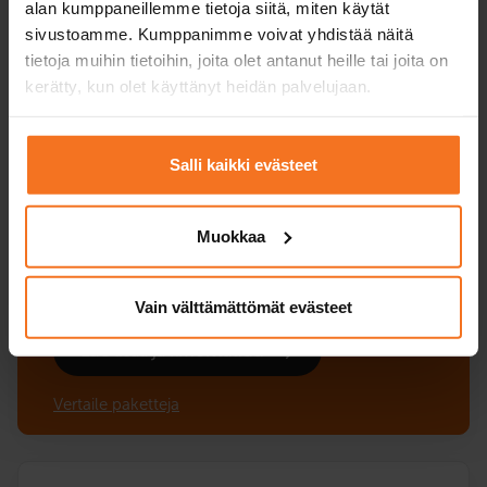
alan kumppaneillemme tietoja siitä, miten käytät
Sisältää Ensimmäisen ajokortin suorittajan
sivustoamme. Kumppanimme voivat yhdistää näitä
teoriakoulutuksen (EAS) ja
tietoja muihin tietoihin, joita olet antanut heille tai joita on
Riskientunnistamiskoulutuksen (RTK),
kerätty, kun olet käyttänyt heidän palvelujaan.
teoriakoeharjoitteluohjelman sekä tarpeidesi mukaan
personoituja ajotunteja liikenneopettajan kanssa,
ajosimulaattorissa ja autokoulun autolla. Harjoitellaan
liikenneopettajan kanssa juuri niitä asioita, joihin kaipaat
Salli kaikki evästeet
varmuutta!
Palvelukielet:
suomi
Muokkaa
Vain välttämättömät evästeet
Lue lisää ja ilmoittaudu
Vertaile paketteja