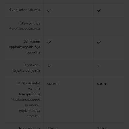
4 verkkoteoriatuntia
EAS-koulutus
4 verkkoteoriatuntia
Sähköinen
oppimisympäristö ja
oppikirja
Teoria­koe­
harjoittelu­ohjelma
Koulutuskielet
suomi
suomi
valitulla
toimipisteellä
Verkkoteoriatunnit
suomeksi,
englanniksi ja
ruotsiksi.
Hinta valitulla