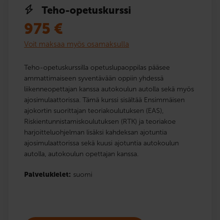
Teho-opetuskurssi
975
€
Voit maksaa myös osamaksulla
Teho-opetuskurssilla opetuslupaoppilas pääsee
ammattimaiseen syventävään oppiin yhdessä
liikenneopettajan kanssa autokoulun autolla sekä myös
ajosimulaattorissa. Tämä kurssi sisältää Ensimmäisen
ajokortin suorittajan teoriakoulutuksen (EAS),
Riskientunnistamiskoulutuksen (RTK) ja teoriakoe
harjoitteluohjelman lisäksi kahdeksan ajotuntia
ajosimulaattorissa sekä kuusi ajotuntia autokoulun
autolla, autokoulun opettajan kanssa.
Palvelukielet:
suomi