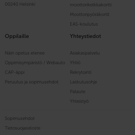
00240 Helsinki
moottorikelkkakortti
Moottoripyöräkortit
EAS-koulutus
Oppilaille
Yhteystiedot
Näin opetus etenee
Asiakaspalvelu
Oppimisympäristö / Webauto
Yhtiö
CAP-äppi
Rekrytointi
Peruutus ja sopimusehdot
Laskutusohje
Palaute
Yhteistyö
Sopimusehdot
Tietosuojaseloste