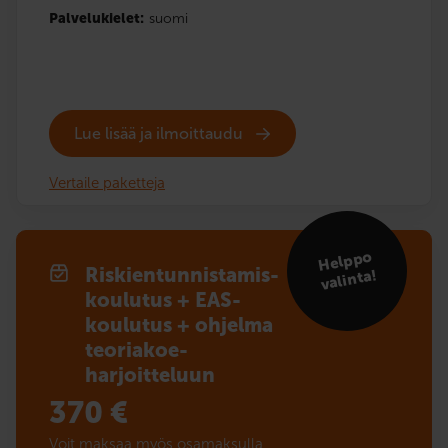
Palvelukielet:
suomi
Lue lisää ja ilmoittaudu
Vertaile paketteja
Helppo
Riskien­tunnistamis­
valinta!
koulutus + EAS-
koulutus + ohjelma
teoriakoe­­
harjoitteluun
370
€
Voit maksaa myös osamaksulla