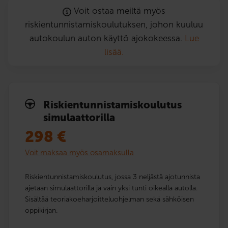
Voit ostaa meiltä myös
riskientunnistamiskoulutuksen, johon kuuluu
autokoulun auton käyttö ajokokeessa.
Lue
lisää.
Riskien­tunnistamis­koulutus
simulaattorilla
298
€
Voit maksaa myös osamaksulla
Riskientunnistamiskoulutus, jossa 3 neljästä ajotunnista
ajetaan simulaattorilla ja vain yksi tunti oikealla autolla.
Sisältää teoriakoeharjoitteluohjelman sekä sähköisen
oppikirjan.