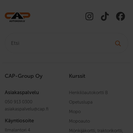
Etsi:
CAP-Group Oy
Kurssit
Asiakaspalvelu
Henkilöautokortti B
050 913 0300
Opetuslupa
asiakaspalvelu
@
cap.fi
Mopo
Käyntiosoite
Mopoauto
Ilmalantori 4
Mönkijäkortti, traktorikortti,