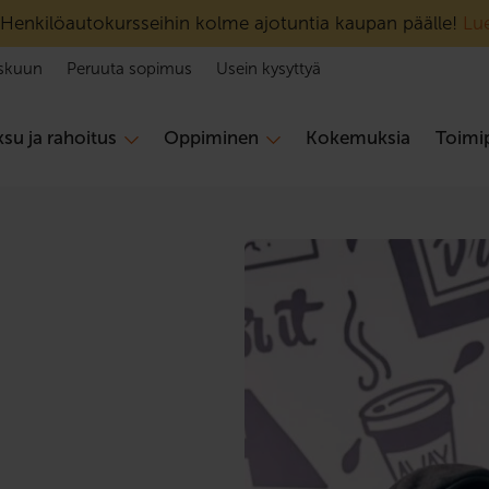
Henkilöautokursseihin kolme ajotuntia kaupan päälle!
Lue
skuun
Peruuta sopimus
Usein kysyttyä
su ja rahoitus
Oppiminen
Kokemuksia
Toimip