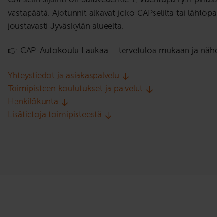
vastapäätä. Ajotunnit alkavat joko CAPselilta tai lähtöp
joustavasti Jyväskylän alueelta.
👉 CAP-Autokoulu Laukaa – tervetuloa mukaan ja nähd
Yhteystiedot ja asiakaspalvelu
Toimipisteen koulutukset ja palvelut
Henkilökunta
Lisätietoja toimipisteestä