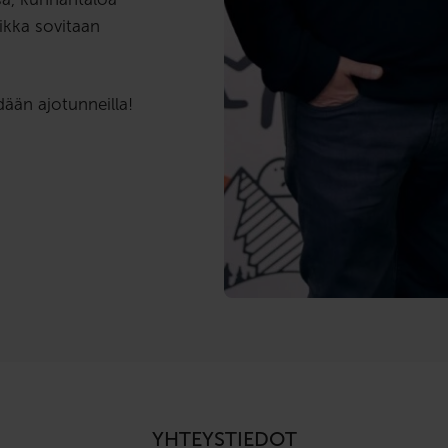
aikka sovitaan
ään ajotunneilla!
YHTEYSTIEDOT