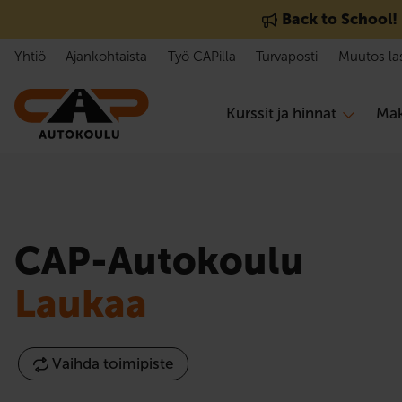
Hyppää sisältöön
Back to School!
Yhtiö
Ajankohtaista
Työ CAPilla
Turvaposti
Muutos la
Kurssit ja hinnat
Mak
CAP-Autokoulu
Laukaa
Vaihda toimipiste