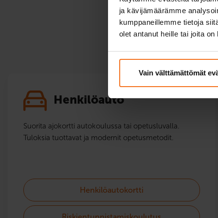
ja kävijämäärämme analysoim
kumppaneillemme tietoja siitä
olet antanut heille tai joita o
Vain välttämättömät ev
Henkilöauto
Suorita ajokortti autokoulussa tai opetusluvalla.
Tuloksia tuottavat ja modernit opetusmetodit.
Henkilöautokortti
Riskientunnistamiskoulutus