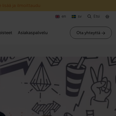
 lisää ja ilmoittaudu
en
sv
Etsi
isteet
Asiakaspalvelu
Ota yhteyttä