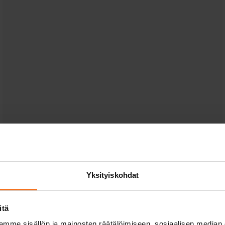
Yksityiskohdat
itä
mme sisällön ja mainosten räätälöimiseen, sosiaalisen median