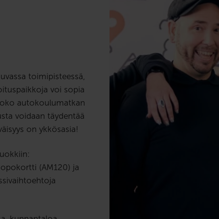
uvassa toimipisteessä,
oituspaikkoja voi sopia
a koko autokoulumatkan
tusta voidaan täydentää
väisyys on ykkösasia!
uokkiin:
mopokortti (AM120) ja
sivaihtoehtoja
ssa, kunnantaloa