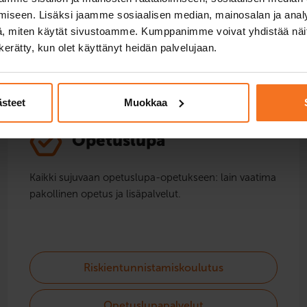
iseen. Lisäksi jaamme sosiaalisen median, mainosalan ja analy
TOIMIPISTEEN PALVELUT
, miten käytät sivustoamme. Kumppanimme voivat yhdistää näitä t
n kerätty, kun olet käyttänyt heidän palvelujaan.
ästeet
Muokkaa
Opetuslupa
Kaikki sujuvaan opetuslupa-opetukseen: lain vaatima
pakollinen opetus ja lisäpalvelut.
Riskientunnistamiskoulutus
Opetuslupapalvelut