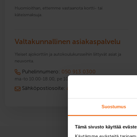
Huomioithan, ettemme vastaanota kortti- tai
käteismaksuja.
Valtakunnallinen asiakaspalvelu
Yleiset ajokorttiin ja autokoulukursseihin liittyvät asiat ja
neuvonta.
Puhelinnumero:
050 913 0300
ma-to 10.00-18.00, pe 10.00-15.00
Sähköpostiosoite:
asiakaspalvelu@cap.fi
Suostumus
Tämä sivusto käyttää eväste
Käytämme evästeitä tarjoama