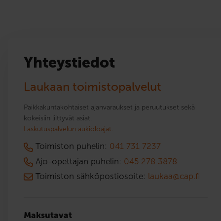
Yhteystiedot
Laukaan toimistopalvelut
Paikkakuntakohtaiset ajanvaraukset ja peruutukset sekä
kokeisiin liittyvät asiat.
Laskutuspalvelun aukioloajat.
Toimiston puhelin:
041 731 7237
Ajo-opettajan puhelin:
045 278 3878
Toimiston sähköpostiosoite:
laukaa@cap.fi
Maksutavat