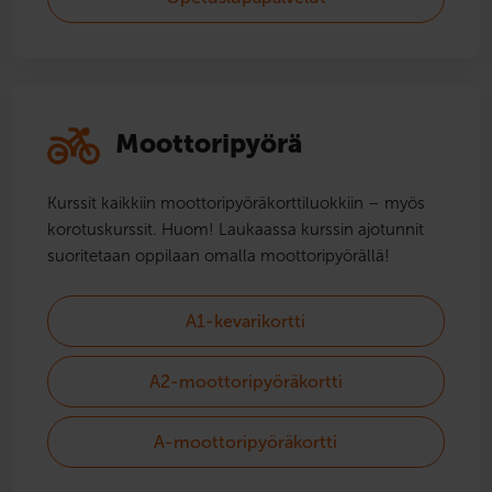
Moottoripyörä
Kurssit kaikkiin moottoripyörä­korttiluokkiin – myös
korotuskurssit. Huom! Laukaassa kurssin ajotunnit
suoritetaan oppilaan omalla moottoripyörällä!
A1-kevarikortti
A2-moottoripyöräkortti
A-moottoripyöräkortti