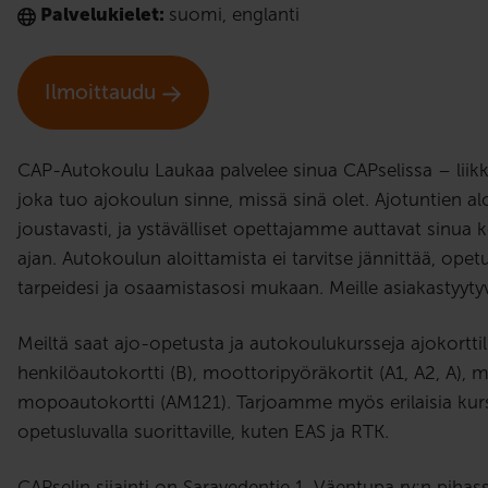
Palvelukielet:
suomi
,
englanti
Ilmoittaudu
CAP-Autokoulu Laukaa palvelee sinua CAPselissa – liikk
joka tuo ajokoulun sinne, missä sinä olet. Ajotuntien al
joustavasti, ja ystävälliset opettajamme auttavat sinu
ajan. Autokoulun aloittamista ei tarvitse jännittää, ope
tarpeidesi ja osaamistasosi mukaan. Meille asiakastyyty
Meiltä saat ajo-opetusta ja autokoulukursseja ajokorttil
henkilöautokortti (B), moottoripyöräkortit (A1, A2, A), 
mopoautokortti (AM121). Tarjoamme myös erilaisia kurs
opetusluvalla suorittaville, kuten EAS ja RTK.
CAPselin sijainti on Saravedentie 1, Väentupa ry:n piha