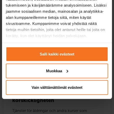
tukemiseen ja kävijämäärämme analysoimiseen. Lisäksi
jaamme sosiaalisen median, mainosalan ja analytiikka-
alan kumppaneillemme tietoja siitä, miten käytät
sivustoamme. Kumppanimme voivat yhdistää näitä
tietoja muihin tietoihin, joita olet antanut heille tai joita on
Fyrhjuling och traktor
kerätty, kun olet käyttänyt heidän palvelujaan.
Kurser för fyrhjuling och snöskoter.
Salli kaikki evästeet
Fyrhjuling- och traktorkörkort
Muokkaa
Vain välttämättömät evästeet
Upprätthållande av
körskickligheten
Tjänster för åldringar och andra kurser som