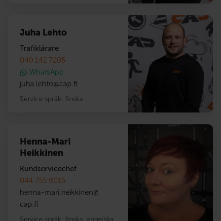
Juha Lehto
Trafiklärare
040 142 7205
WhatsApp
juha.lehto
@
cap.fi
Service språk:
finska
Henna-Mari
Heikkinen
Kundservicechef
044 755 9015
henna-mari.heikkinen
@
cap.fi
Service språk:
finska
,
engelska