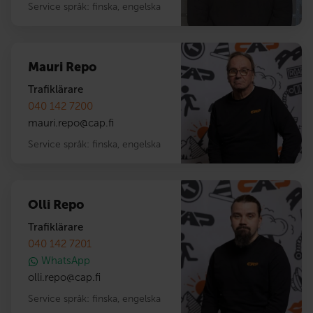
Service språk:
finska
,
engelska
Mauri Repo
Trafiklärare
040 142 7200
mauri.repo
@
cap.fi
Service språk:
finska
,
engelska
Olli Repo
Trafiklärare
040 142 7201
WhatsApp
olli.repo
@
cap.fi
Service språk:
finska
,
engelska