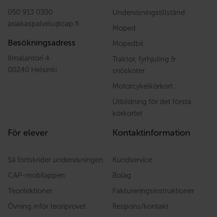
050 913 0300
Undervisningstillstånd
asiakaspalvelu
@
cap.fi
Moped
Besökningsadress
Mopedbil
Ilmalantori 4
Traktor, fyrhjuling &
00240 Helsinki
snöskoter
Motorcykelkörkort
Utbildning för det första
körkortet
För elever
Kontaktinformation
Så fortskrider undervisningen
Kundservice
CAP-mobilappen
Bolag
Teorilektioner
Faktureringsinstruktioner
Övning inför teoriprovet
Respons/kontakt