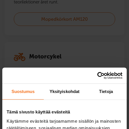
teorilektioner året runt.
Mopedkörkort AM120
Motorcykel
Kurser för alla motorcykelkategorier – också
höjningar.
Suostumus
Yksityiskohdat
Tietoja
Lätt Motorcykelkörkort A1
Motorcykelkörkort A2
Tämä sivusto käyttää evästeitä
Käytämme evästeitä tarjoamamme sisällön ja mainosten
Motorcykelkörkort A
räätälöimiseen, sosiaalisen median ominaisuuksien