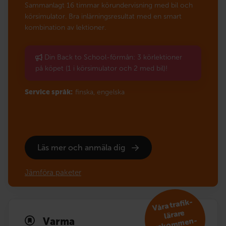
Sammanlagt 16 timmar körundervisning med bil och
körsimulator. Bra inlärningsresultat med en smart
kombination av lektioner.
Din Back to School-förmån: 3 körlektioner
på köpet (1 i körsimulator och 2 med bil)!
Service språk:
finska,
engelska
Läs mer och anmäla dig
Jämföra paketer
V
åra trafik­
reko
m
lärare
Varma
men­