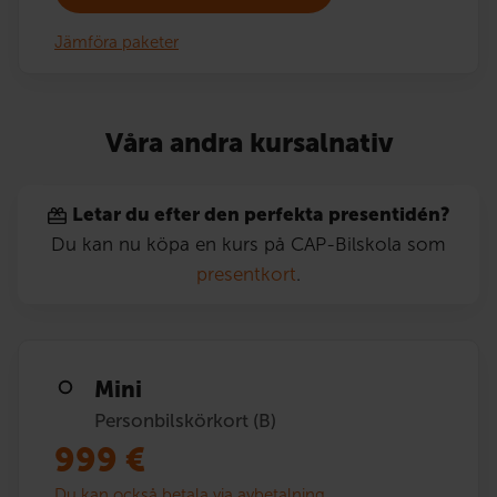
Jämföra paketer
Våra andra kursalnativ
Letar du efter den perfekta presentidén?
Du kan nu köpa en kurs på CAP-Bilskola som
presentkort
.
Mini
Personbilskörkort (B)
999
€
Du kan också betala via avbetalning