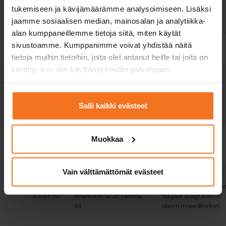
tukemiseen ja kävijämäärämme analysoimiseen. Lisäksi
Elektronisk lärmiljö
jaamme sosiaalisen median, mainosalan ja analytiikka-
och lärobok
alan kumppaneillemme tietoja siitä, miten käytät
Övningsprogram för
sivustoamme. Kumppanimme voivat yhdistää näitä
teoriprov
tietoja muihin tietoihin, joita olet antanut heille tai joita on
kerätty, kun olet käyttänyt heidän palvelujaan.
Utbildningsspråk på
finska, engelska
finska, engelska
utvald plats
E-teorilektioner på
finska, engelska och
Salli kaikki evästeet
svenska.
Pris på utvald plats
999 €
1299 €
Muokkaa
+
myndighetsavgifter
Vain välttämättömät evästeet
Vem
Dig som har god kunskap
Dig som har
rekommenderar vi
om vägtrafik och tidigare
vägtrafikkunskap och et
kursen till?
erfarenhet av att hantera
tidigare avlagt körkort
bil.
såsom mopedkörkort.