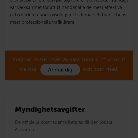
elev att bli en bra och pålitlig förare. Vi utvecklar ständigt
vår verksamhet för att tillhandahålla de mest effektiva
och moderna undervisningsmetoderna och branschens
mest professionella trafiklärare.
Varje år får tusentals av våra kunder ett körkort
via oss.
och kom med.
Anmäl dig
Myndighetsavgifter
De officiella kostnaderna betalas till den lokala
Ajovarma.