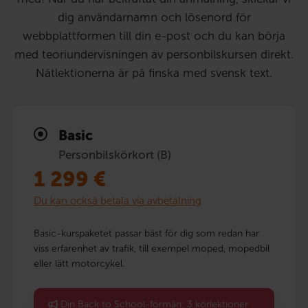
dig användarnamn och lösenord för
webbplattformen till din e-post och du kan börja
med teoriundervisningen av personbilskursen direkt.
Nätlektionerna är på finska med svensk text.
Basic
Personbilskörkort (B)
1 299
€
Du kan också betala via avbetalning
Basic-kurspaketet passar bäst för dig som redan har
viss erfarenhet av trafik, till exempel moped, mopedbil
eller lätt motorcykel.
Din Back to School-förmån: 3 körlektioner