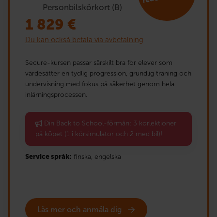
Personbilskörkort (B)
1 829
€
Du kan också betala via avbetalning
Secure-kursen passar särskilt bra för elever som
värdesätter en tydlig progression, grundlig träning och
undervisning med fokus på säkerhet genom hela
inlärningsprocessen.
Din Back to School-förmån: 3 körlektioner
på köpet (1 i körsimulator och 2 med bil)!
Service språk:
finska,
engelska
Läs mer och anmäla dig