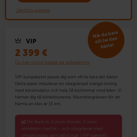
Jämföra paketer
När du bara
vill ha den
VIP
bästa!
2 399
€
Du kan också betala via avbetalning
VIP-kurspaketet passar dig som vill ha bara det bästa!
Detta paket inkluderar en obegränsad mängd övning
med körsimulator och hela 18 körtimmar med bilen. Vi
hämtar dig till körlektionerna. Kilometergränsen för att
hämta en elev är 15 km.
Din Back to School-förmån: 2 extra
körlektion med bil – och obegränsat med
simulatorpass, som alltid ingår i VIP-paketet!