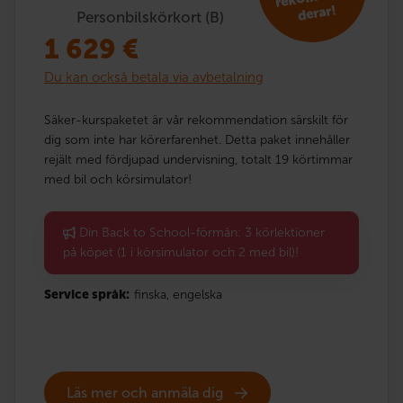
derar!
Personbilskörkort (B)
1 629
€
Du kan också betala via avbetalning
Säker-kurspaketet är vår rekommendation särskilt för
dig som inte har körerfarenhet. Detta paket innehåller
rejält med fördjupad undervisning, totalt 19 körtimmar
med bil och körsimulator!
Din Back to School-förmån: 3 körlektioner
på köpet (1 i körsimulator och 2 med bil)!
Service språk:
finska,
engelska
Läs mer och anmäla dig