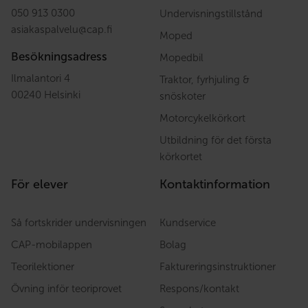
050 913 0300
Undervisningstillstånd
asiakaspalvelu
@
cap.fi
Moped
Besökningsadress
Mopedbil
Ilmalantori 4
Traktor, fyrhjuling &
00240 Helsinki
snöskoter
Motorcykelkörkort
Utbildning för det första
körkortet
För elever
Kontaktinformation
Så fortskrider undervisningen
Kundservice
CAP-mobilappen
Bolag
Teorilektioner
Faktureringsinstruktioner
Övning inför teoriprovet
Respons/kontakt