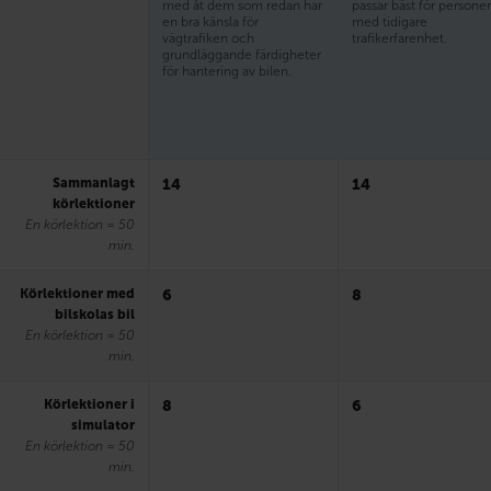
med åt dem som redan har
passar bäst för persone
en bra känsla för
med tidigare
vägtrafiken och
trafikerfarenhet.
grundläggande färdigheter
för hantering av bilen.
Sammanlagt
14
14
körlektioner
En körlektion = 50
min.
Körlektioner med
6
8
bilskolas bil
En körlektion = 50
min.
Körlektioner i
8
6
simulator
En körlektion = 50
min.