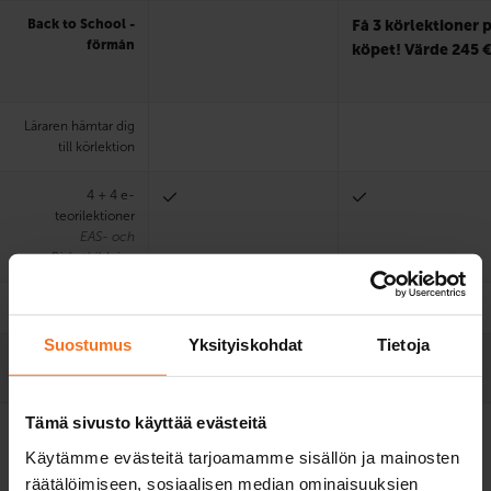
Back to School -
Få 3 körlektioner 
förmån
köpet! Värde 245 
Läraren hämtar dig
till körlektion
4 + 4 e-
teorilektioner
EAS- och
Riskutbildning
Övningskörprov
Suostumus
Yksityiskohdat
Tietoja
Praktisk teorilektion
med lärare (45 min)
Tämä sivusto käyttää evästeitä
Användning av
1. körprov
1. körprov
bilskolas bil vid
Käytämme evästeitä tarjoamamme sisällön ja mainosten
körprov
räätälöimiseen, sosiaalisen median ominaisuuksien