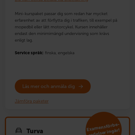
Mini-kurspaket passar dig som redan har mycket
erfarenhet av att förflytta dig i trafiken, till exempel på
mopedbil eller lätt motorcykel. Kursen innehåller
endast den minimimängd undervisning som krävs
enligt lag.
Service språk:
finska,
engelska
Läs mer och anmäla dig
Jämföra paketer
E
xa
mensförbe­
redelser ingår!
Turva