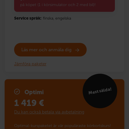
på köpet (1 i körsimulator och 2 med bil)!
Service språk:
finska,
engelska
Läs mer och anmäla dig
Jämföra paketer
Mest sålda!
Optimi
1 419
€
Du kan också betala via avbetalning
Optimal-kurspaketet är vår populäraste körkortskurs!