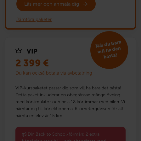
Läs mer och anmäla dig
Jämföra paketer
När du bara
vill ha den
VIP
bästa!
2 399
€
Du kan också betala via avbetalning
VIP-kurspaketet passar dig som vill ha bara det bästa!
Detta paket inkluderar en obegränsad mängd övning
med körsimulator och hela 18 körtimmar med bilen. Vi
hämtar dig till körlektionerna. Kilometergränsen för att
hämta en elev är 15 km.
Din Back to School-förmån: 2 extra