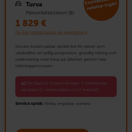
E
xa
mensförbe­
redelser ingår!
Turva
Personbilskörkort (B)
1 829
€
Du kan också betala via avbetalning
Secure-kursen passar särskilt bra för elever som
värdesätter en tydlig progression, grundlig träning och
undervisning med fokus på säkerhet genom hela
inlärningsprocessen.
Din Back to School-förmån: 3 körlektioner
på köpet (1 i körsimulator och 2 med bil)!
Service språk:
finska,
engelska,
svenska