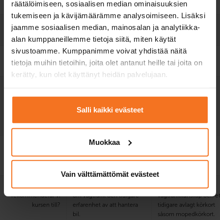
räätälöimiseen, sosiaalisen median ominaisuuksien
körprov
tukemiseen ja kävijämäärämme analysoimiseen. Lisäksi
Elektronisk lärmiljö
jaamme sosiaalisen median, mainosalan ja analytiikka-
och lärobok
alan kumppaneillemme tietoja siitä, miten käytät
sivustoamme. Kumppanimme voivat yhdistää näitä
Övningsprogram för
tietoja muihin tietoihin, joita olet antanut heille tai joita on
teoriprov
kerätty, kun olet käyttänyt heidän palvelujaan.
Utbildningsspråk på
finska
finska
utvald plats
E-teorilektioner på
Salli kaikki evästeet
finska, engelska och
svenska.
Muokkaa
Pris på utvald plats
999 €
1299 €
+
myndighetsavgifter
Vain välttämättömät evästeet
Vem
Dig som har god kunskap
Dig som har
rekommenderar vi
om vägtrafik och tidigare
vägtrafikkunskap och et
kursen till?
erfarenhet av att hantera
tidigare avlagt körkort
bil.
såsom mopedkörkort.