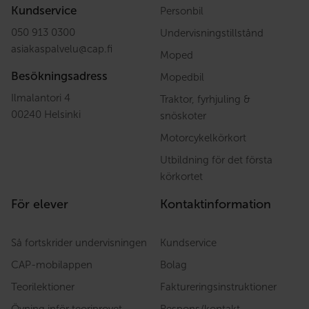
Kundservice
Personbil
050 913 0300
Undervisningstillstånd
asiakaspalvelu
@
cap.fi
Moped
Besökningsadress
Mopedbil
Ilmalantori 4
Traktor, fyrhjuling &
00240 Helsinki
snöskoter
Motorcykelkörkort
Utbildning för det första
körkortet
För elever
Kontaktinformation
Så fortskrider undervisningen
Kundservice
CAP-mobilappen
Bolag
Teorilektioner
Faktureringsinstruktioner
Övning inför teoriprovet
Respons/kontakt