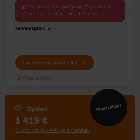
Din Back to School-förmån: 3 körlektioner
på köpet (1 i körsimulator och 2 med bil)!
Service språk:
finska
Läs mer och anmäla dig
Jämföra paketer
Mest sålda!
Optimi
1 419
€
Du kan också betala via avbetalning