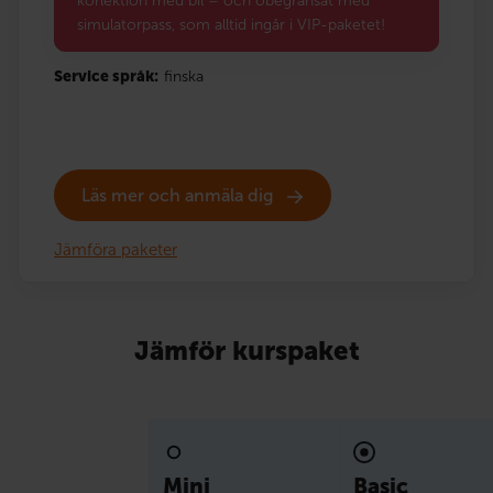
körlektion med bil – och obegränsat med
simulatorpass, som alltid ingår i VIP-paketet!
Service språk:
finska
Läs mer och anmäla dig
Jämföra paketer
Jämför kurspaket
Mini
Basic