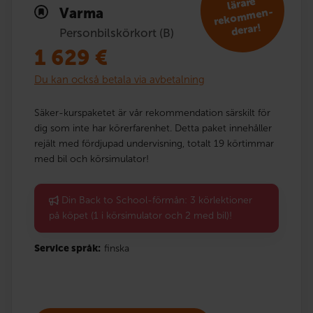
lärare
Varma
men­
derar!
Personbilskörkort (B)
1 629
€
Du kan också betala via avbetalning
Säker-kurspaketet är vår rekommendation särskilt för
dig som inte har körerfarenhet. Detta paket innehåller
rejält med fördjupad undervisning, totalt 19 körtimmar
med bil och körsimulator!
Din Back to School-förmån: 3 körlektioner
på köpet (1 i körsimulator och 2 med bil)!
Service språk:
finska