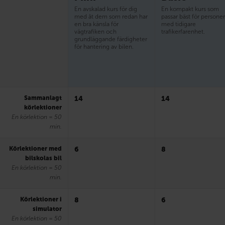
En avskalad kurs för dig
En kompakt kurs som
med åt dem som redan har
passar bäst för persone
en bra känsla för
med tidigare
vägtrafiken och
trafikerfarenhet.
grundläggande färdigheter
för hantering av bilen.
Sammanlagt
14
14
körlektioner
En körlektion = 50
min.
Körlektioner med
6
8
bilskolas bil
En körlektion = 50
min.
Körlektioner i
8
6
simulator
En körlektion = 50