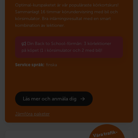
Optimal-kurspaketet är vår populäraste körkortskurs!
Sammanlagt 16 timmar körundervisning med bil och
körsimulator. Bra inlärningsresultat med en smart
kombination av lektioner.
Din Back to School-förmån: 3 körlektioner
på köpet (1 i körsimulator och 2 med bil)!
Service språk:
finska
Läs mer och anmäla dig
Jämföra paketer
V
åra trafik­
reko
m