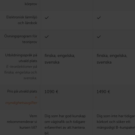
körprov
Elektronisk lärmiljö
och lärobok
Övningsprogram för
teoriprov
Utbildningsspråk på
finska, engelska,
finska, engelska,
utvald plats
svenska
svenska
E-teorilektioner på
finska, engelska och
svenska.
Pris på utvald plats
1090 €
1490 €
+
myndighetsavgifter
Vem
Dig som har god kunskap
Dig som inte har tidiga
rekommenderar vi
om vägtrafik och tidigare
körkort och söker ett
kursen till?
erfarenhet av att hantera
mångsidigt B-kurspaket
bil.