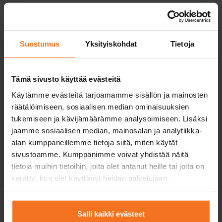
Presentkortet är giltigt i två år från inköpsdatumet.
Köp presentkort
Suostumus
Yksityiskohdat
Tietoja
Tämä sivusto käyttää evästeitä
Käytämme evästeitä tarjoamamme sisällön ja mainosten
räätälöimiseen, sosiaalisen median ominaisuuksien
tukemiseen ja kävijämäärämme analysoimiseen. Lisäksi
jaamme sosiaalisen median, mainosalan ja analytiikka-
alan kumppaneillemme tietoja siitä, miten käytät
sivustoamme. Kumppanimme voivat yhdistää näitä
tietoja muihin tietoihin, joita olet antanut heille tai joita on
kerätty, kun olet käyttänyt heidän palvelujaan.
Salli kaikki evästeet