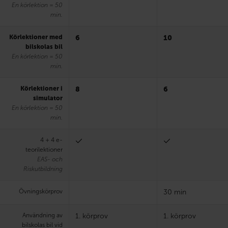
En körlektion = 50
min.
Körlektioner med
6
10
bilskolas bil
En körlektion = 50
min.
Körlektioner i
8
6
simulator
En körlektion = 50
min.
4 + 4 e-
teorilektioner
EAS- och
Riskutbildning
Övningskörprov
30 min
Användning av
1. körprov
1. körprov
bilskolas bil vid