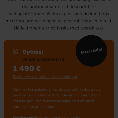
dig användarnamn och lösenord för
webbplattformen till din e-post och du kan börja
med teoriundervisningen av personbilskursen direkt.
Nätlektionerna är på finska med svensk text.
Mest sålda!
Optimal
Personbilskörkort (B)
1 490
€
Du kan också betala via avbetalning
Optimal-kurspaketet är vår populäraste körkortskurs!
Sammanlagt 16 timmar körundervisning med bil och
körsimulator. Bra inlärningsresultat med en smart
kombination av lektioner.
Service språk:
finska,
engelska,
svenska