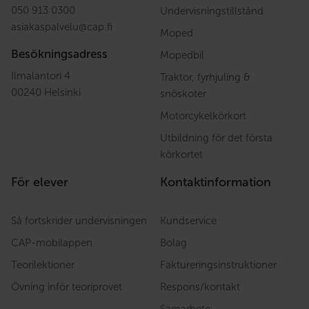
050 913 0300
Undervisningstillstånd
asiakaspalvelu
@
cap.fi
Moped
Besökningsadress
Mopedbil
Ilmalantori 4
Traktor, fyrhjuling &
00240 Helsinki
snöskoter
Motorcykelkörkort
Utbildning för det första
körkortet
För elever
Kontaktinformation
Så fortskrider undervisningen
Kundservice
CAP-mobilappen
Bolag
Teorilektioner
Faktureringsinstruktioner
Övning inför teoriprovet
Respons/kontakt
Samarbete