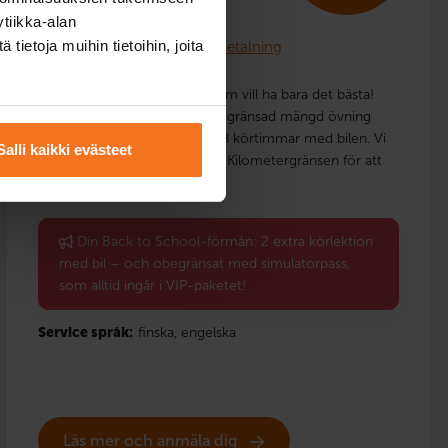
2 399
€
tiikka-alan
ietoja muihin tietoihin, joita
Du kan också betala via avbetalning
VIP-kurspaketet passar dig som vill ha bara det bästa!
Detta paket inkluderar en obegränsad mängd övning
med körsimulator och hela 18 körtimmar med bilen. Vi
Salli kaikki evästeet
hämtar dig till körlektionerna. Kilometergränsen för att
hämta en elev är 15 km.
Din Back to School-förmån: 2 extra körlektion
med bil – och obegränsat med simulatorpass,
som alltid ingår i VIP-paketet!
Service språk:
finska,
engelska
Läs mer och anmäla dig