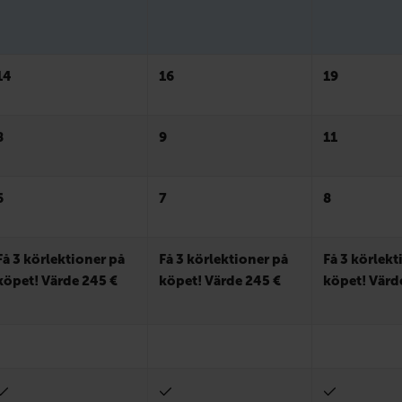
14
16
19
8
9
11
6
7
8
Få 3 körlektioner på
Få 3 körlektioner på
Få 3 körlekt
köpet! Värde 245 €
köpet! Värde 245 €
köpet! Värd