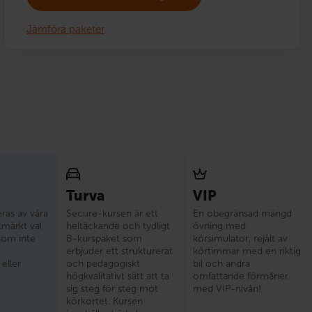
Jämföra paketer
Turva
VIP
as av våra
Secure-kursen är ett
En obegränsad mängd
Utmärkt val
heltäckande och tydligt
övning med
som inte
B-kurspaket som
körsimulator, rejält av
erbjuder ett strukturerat
körtimmar med en riktig
eller
och pedagogiskt
bil och andra
högkvalitativt sätt att ta
omfattande förmåner
sig steg för steg mot
med VIP-nivån!
körkortet. Kursen