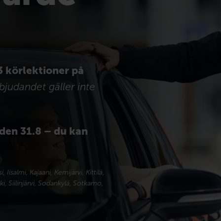
3 körlektioner på
rbjudandet gäller inte
den 31.8 – du kan
 Iisalmi, Kajaani, Kemijärvi, Kittilä,
i, Siilinjärvi, Sodankylä, Sotkamo,