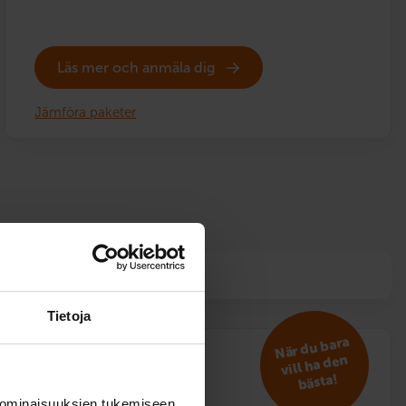
Läs mer och anmäla dig
Jämföra paketer
ilskola som
presentkort
.
Tietoja
När du bara
vill ha den
VIP
bästa!
 ominaisuuksien tukemiseen