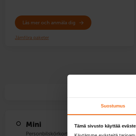
Läs mer och anmäla dig
Jämföra paketer
Letar du efter den 
Suostumus
Mini
Tämä sivusto käyttää eväste
Personbilskörkort (B)
Käytämme evästeitä tarjoama