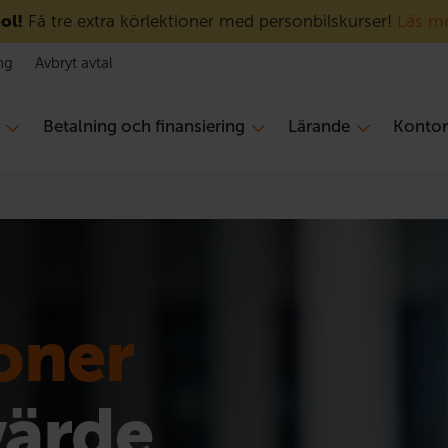
ol!
Få tre extra körlektioner med personbilskurser!
Läs m
ng
Avbryt avtal
Betalning och finansiering
Lärande
Konto
ioner
värde