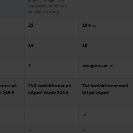
innehåller både live
körundervisning och
simulatorträning.
21
18 +
14
18
7
obegränsad
ioner på
Få 3 körlektioner på
Två körlektioner med
e 245 €
köpet! Värde 245 €
bil på köpet!