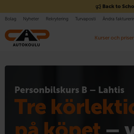
Gå till innehåll
Back to Scho
Bolag
Nyheter
Rekrytering
Turvaposti
Ändra faktureri
Kurser och priser
Personbilskurs B – Lahtis
Tre körlekt
på köpet
– 