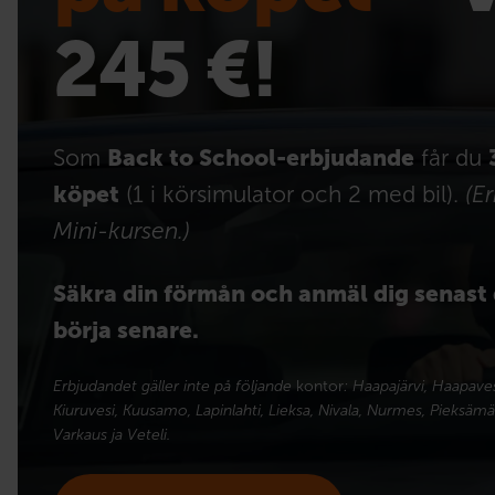
245 €!
Som
Back to School-erbjudande
får du
köpet
(1 i körsimulator och 2 med bil).
(E
Mini-kursen.)
Säkra din förmån och anmäl dig senast 
börja senare.
Erbjudandet gäller inte på följande
kontor
: Haapajärvi, Haapavesi,
Kiuruvesi, Kuusamo, Lapinlahti, Lieksa, Nivala, Nurmes, Pieksämäk
Varkaus ja Veteli.