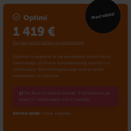
Mest sålda!
Optimi
1 419
€
Du kan också betala via avbetalning
Optimal-kurspaketet är vår populäraste körkortskurs!
Sammanlagt 16 timmar körundervisning med bil och
körsimulator. Bra inlärningsresultat med en smart
kombination av lektioner.
Din Back to School-förmån: 3 körlektioner på
köpet (1 i körsimulator och 2 med bil)!
Service språk:
finska,
engelska