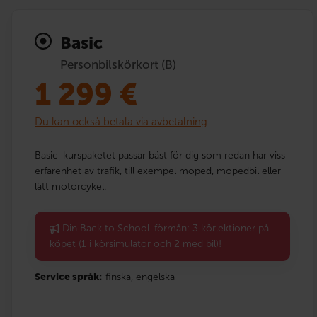
Basic
Personbilskörkort (B)
1 299
€
Du kan också betala via avbetalning
Basic-kurspaketet passar bäst för dig som redan har viss
erfarenhet av trafik, till exempel moped, mopedbil eller
lätt motorcykel.
Din Back to School-förmån: 3 körlektioner på
köpet (1 i körsimulator och 2 med bil)!
Service språk:
finska,
engelska