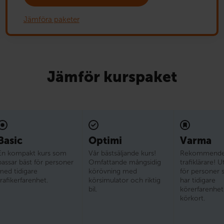
Jämföra paketer
Jämför kurspaket
Basic
Optimi
Varma
En kompakt kurs som
Vår bästsäljande kurs!
Rekommender
passar bäst för personer
Omfattande mångsidig
trafiklärare! 
med tidigare
körövning med
för personer 
trafikerfarenhet.
körsimulator och riktig
har tidigare
bil.
körerfarenhet 
körkort.