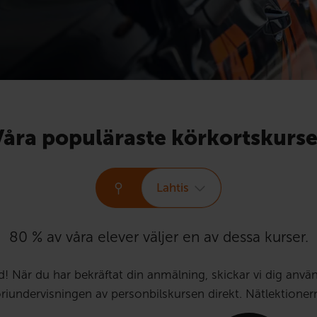
Våra populäraste körkortskurse
Lahtis
80 % av våra elever väljer en av dessa kurser.
d! När du har bekräftat din anmälning, skickar vi dig anv
iundervisningen av personbilskursen direkt. Nätlektionern