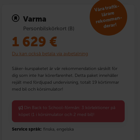
V
åra trafik­
reko
m
lärare
Varma
men­
derar!
Personbilskörkort (B)
1 629
€
Du kan också betala via avbetalning
Säker-kurspaketet är vår rekommendation särskilt för
dig som inte har körerfarenhet. Detta paket innehåller
rejält med fördjupad undervisning, totalt 19 körtimmar
med bil och körsimulator!
Din Back to School-förmån: 3 körlektioner på
köpet (1 i körsimulator och 2 med bil)!
Service språk:
finska,
engelska