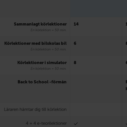
Sammanlagt körlektioner
14
En körlektion = 50 min.
Körlektioner med bilskolas bil
6
En körlektion = 50 min.
Körlektioner i simulator
8
En körlektion = 50 min.
Back to School -förmån
Läraren hämtar dig till körlektion
4 + 4 e-teorilektioner