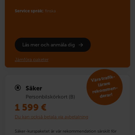
Service språk:
finska
Läs mer och anmäla dig
Jämföra paketer
V
åra trafik­
reko
m
lärare
Säker
men­
derar!
Personbilskörkort (B)
1 599
€
Du kan också betala via avbetalning
Säker-kurspaketet är vår rekommendation särskilt för