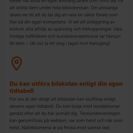
elever har alltid en egen ansvarig lärare som finns där för
att stötta dem under hela bilskoleresan. Din ansvariga
lärare ser till att du lär dig att vara en säker förare som
litar på din egen kompetens. Vi vet att avläggning av
körkort ofta åtföljs av spänning och förhoppningar. Våra
trevliga trafiklärare och kundservicepersonal tar hänsyn
till dem – låt oss ta ett steg i taget mot framgång!
Du kan utföra bilskolan enligt din egen
tidtabell
För oss är det viktigt att bilskolan kan slutföras enligt
elevens egen tidtabell. Du kan börja med teorilektioner
genast efter att du har anmält dig. Teoriundervisningen
kan genomföras på webben, var som helst och när som
helst. Nätlektionerna är på finska med svensk text.