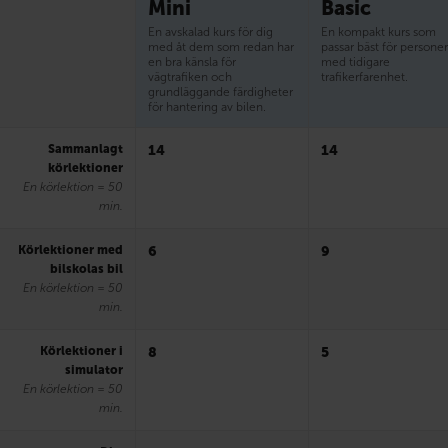
Mini
Basic
En avskalad kurs för dig
En kompakt kurs som
med åt dem som redan har
passar bäst för persone
en bra känsla för
med tidigare
vägtrafiken och
trafikerfarenhet.
grundläggande färdigheter
för hantering av bilen.
Sammanlagt
14
14
körlektioner
En körlektion = 50
min.
Körlektioner med
6
9
bilskolas bil
En körlektion = 50
min.
Körlektioner i
8
5
simulator
En körlektion = 50
min.