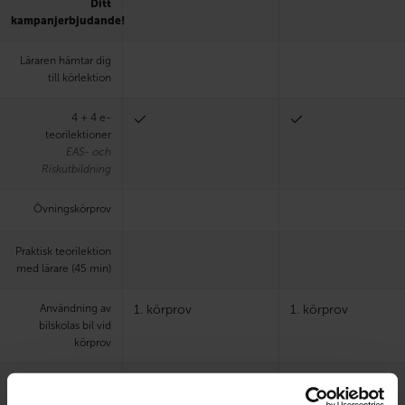
Ditt
kampanjerbjudande!
Läraren hämtar dig
till körlektion
4 + 4 e-
teorilektioner
EAS- och
Riskutbildning
Övningskörprov
Praktisk teorilektion
med lärare (45 min)
Användning av
1. körprov
1. körprov
bilskolas bil vid
körprov
Elektronisk lärmiljö
och lärobok