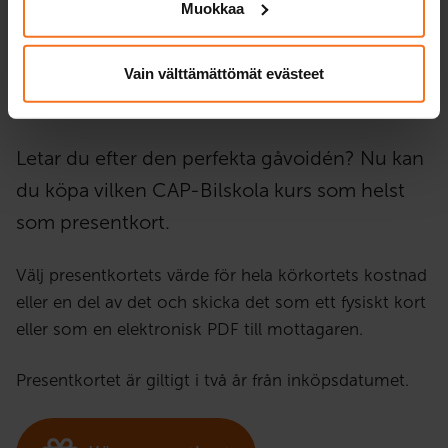
Muokkaa
Vain välttämättömät evästeet
Presentkort
till bilskola!
Letar du efter den perfekta gåvoidén? Nu kan
du köpa vilken CAP-Bilskola kurs som helst
som presentkort.
Välj presentkortets värde för hela körkortets kostnad
eller en del av det och skicka det som ett fysiskt kort
eller som en elektronisk PDF till mottagaren.
Presentkortet är giltigt i två år från inköpsdatumet.