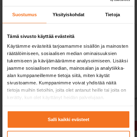
Övningsprogram för
Suostumus
Yksityiskohdat
Tietoja
teoriprov
Utbildningsspråk på
finska
finska
Tämä sivusto käyttää evästeitä
utvald plats
E-teorilektioner på
Käytämme evästeitä tarjoamamme sisällön ja mainosten
finska, engelska och
räätälöimiseen, sosiaalisen median ominaisuuksien
svenska.
tukemiseen ja kävijämäärämme analysoimiseen. Lisäksi
jaamme sosiaalisen median, mainosalan ja analytiikka-
Pris på utvald plats
949 €
1299 €
+
alan kumppaneillemme tietoja siitä, miten käytät
myndighetsavgifter
sivustoamme. Kumppanimme voivat yhdistää näitä
tietoja muihin tietoihin, joita olet antanut heille tai joita on
Vem
Dig som har god kunskap
Dig som har
kerätty, kun olet käyttänyt heidän palvelujaan.
rekommenderar vi
om vägtrafik och tidigare
vägtrafikkunskap och et
kursen till?
erfarenhet av att hantera
tidigare avlagt körkort
bil.
såsom mopedkörkort.
Salli kaikki evästeet
Anmäla dig
Anmäla dig