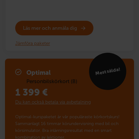
Läs mer och anmäla dig
Jämföra paketer
Mest sålda!
Optimal
Personbilskörkort (B)
1 399
€
Du kan också betala via avbetalning
Optimal-kurspaketet är vår populäraste körkortskurs!
Sammanlagt 16 timmar körundervisning med bil och
körsimulator. Bra inlärningsresultat med en smart
kombination av lektioner.