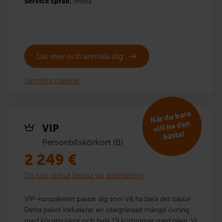
Service språk:
finska
Läs mer och anmäla dig
Jämföra paketer
När du bara
vill ha den
VIP
bästa!
Personbilskörkort (B)
2 249
€
Du kan också betala via avbetalning
VIP-kurspaketet passar dig som vill ha bara det bästa!
Detta paket inkluderar en obegränsad mängd övning
med körsimulator och hela 19 körtimmar med bilen. Vi