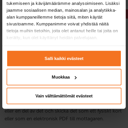
tukemiseen ja kävijämäärämme analysoimiseen. Lisäksi
jaamme sosiaalisen median, mainosalan ja analytiikka-
Anmäla dig
Anmäla dig
alan kumppaneillemme tietoja siitä, miten käytät
sivustoamme. Kumppanimme voivat yhdistää näitä
tietoja muihin tietoihin, joita olet antanut heille tai joita on
kerätty, kun olet käyttänyt heidän palvelujaan.
Presentkort
till bilskola!
Salli kaikki evästeet
Letar du efter den perfekta gåvoidén? Nu kan
Muokkaa
du köpa vilken CAP-Bilskola kurs som helst
som presentkort.
Vain välttämättömät evästeet
Välj presentkortets värde för hela körkortets kostnad
eller en del av det och skicka det som ett fysiskt kort
eller som en elektronisk PDF till mottagaren.