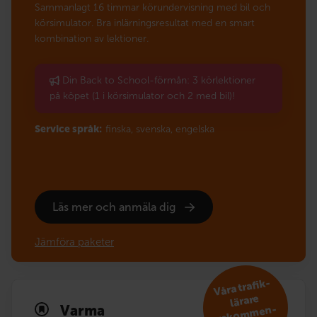
Sammanlagt 16 timmar körundervisning med bil och
körsimulator. Bra inlärningsresultat med en smart
kombination av lektioner.
Din Back to School-förmån: 3 körlektioner
på köpet (1 i körsimulator och 2 med bil)!
Service språk:
finska,
svenska,
engelska
Läs mer och anmäla dig
Jämföra paketer
V
åra trafik­
reko
m
lärare
Varma
men­