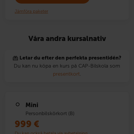
Jämföra paketer
Våra andra kursalnativ
Letar du efter den perfekta presentidén?
Du kan nu köpa en kurs på CAP-Bilskola som
presentkort
.
Mini
Personbilskörkort (B)
999
€
Du kan också betala via avbetalning