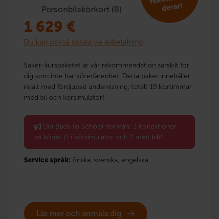
derar!
Personbilskörkort (B)
1 629
€
Du kan också betala via avbetalning
Säker-kurspaketet är vår rekommendation särskilt för
dig som inte har körerfarenhet. Detta paket innehåller
rejält med fördjupad undervisning, totalt 19 körtimmar
med bil och körsimulator!
Din Back to School-förmån: 3 körlektioner
på köpet (1 i körsimulator och 2 med bil)!
Service språk:
finska,
svenska,
engelska
Läs mer och anmäla dig