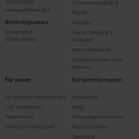
050 913 0300
Undervisningstillstånd
asiakaspalvelu
@
cap.fi
Moped
Besökningsadress
Mopedbil
Ilmalantori 4
Traktor, fyrhjuling &
00240 Helsinki
snöskoter
Motorcykelkörkort
Utbildning för det första
körkortet
För elever
Kontaktinformation
Så fortskrider undervisningen
Kundservice
CAP-mobilappen
Bolag
Teorilektioner
Faktureringsinstruktioner
Övning inför teoriprovet
Respons/kontakt
Samarbete