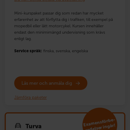
Mini-kurspaket passar dig som redan har mycket
erfarenhet av att förflytta dig i trafiken, till exempel på
mopedbil eller lätt motorcykel. Kursen innehåller
endast den minimimängd undervisning som krävs
enligt lag.
Service språk:
finska,
svenska,
engelska
Läs mer och anmäla dig
Jämföra paketer
E
xa
mensförbe­
redelser ingår!
Turva