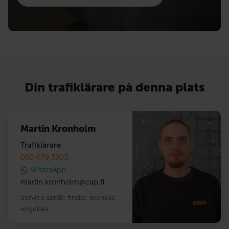
Din trafiklärare på denna plats
Martin Kronholm
Trafiklärare
050 479 3203
WhatsApp
martin.kronholm
@
cap.fi
Service språk:
finska
,
svenska
,
engelska