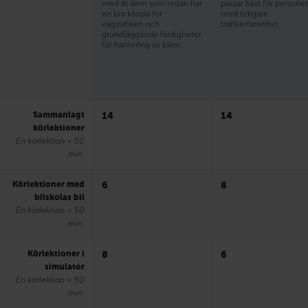
med åt dem som redan har
passar bäst för persone
en bra känsla för
med tidigare
vägtrafiken och
trafikerfarenhet.
grundläggande färdigheter
för hantering av bilen.
Sammanlagt
14
14
körlektioner
En körlektion = 50
min.
Körlektioner med
6
8
bilskolas bil
En körlektion = 50
min.
Körlektioner i
8
6
simulator
En körlektion = 50
min.