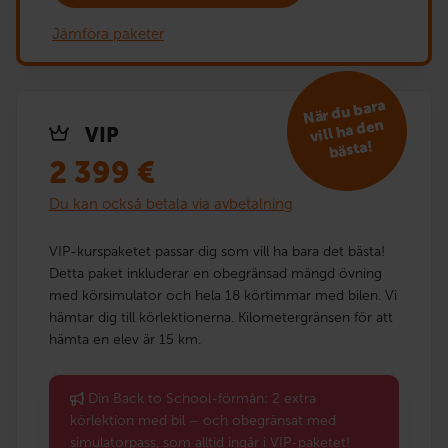
Jämföra paketer
När du bara
vill ha den
VIP
bästa!
2 399
€
Du kan också betala via avbetalning
VIP-kurspaketet passar dig som vill ha bara det bästa!
Detta paket inkluderar en obegränsad mängd övning
med körsimulator och hela 18 körtimmar med bilen. Vi
hämtar dig till körlektionerna. Kilometergränsen för att
hämta en elev är 15 km.
Din Back to School-förmån: 2 extra
körlektion med bil – och obegränsat med
simulatorpass, som alltid ingår i VIP-paketet!