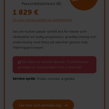
Personbilskörkort (B)
1 829
€
Du kan också betala via avbetalning
Secure-kursen passar särskilt bra för elever som
värdesätter en tydlig progression, grundlig träning och
undervisning med fokus på säkerhet genom hela
inlärningsprocessen.
Din Back to School-förmån: 3 körlektioner
på köpet (1 i körsimulator och 2 med bil)!
Service språk:
finska,
svenska,
engelska
Läs mer och anmäla dig