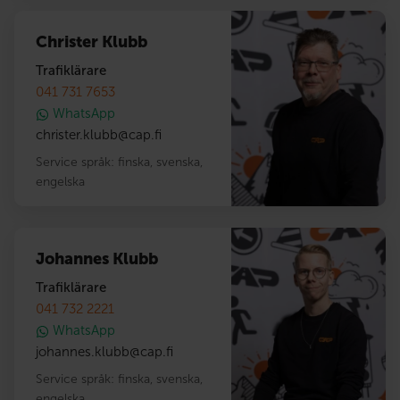
Christer Klubb
Trafiklärare
041 731 7653
WhatsApp
christer.klubb
@
cap.fi
Service språk:
finska
,
svenska
,
engelska
Johannes Klubb
Trafiklärare
041 732 2221
WhatsApp
johannes.klubb
@
cap.fi
Service språk:
finska
,
svenska
,
engelska