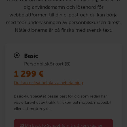
dig användarnamn och lösenord för
webbplattformen till din e-post och du kan börja
med teoriundervisningen av personbilskursen direkt.
Nätlektionerna är på finska med svensk text.
Basic
Personbilskörkort (B)
1 299
€
Du kan också betala via avbetalning
Basic-kurspaketet passar bäst för dig som redan har
viss erfarenhet av trafik, till exempel moped, mopedbil
eller lätt motorcykel.
Din Back to School-förmån: 3 körlektioner