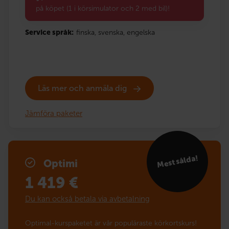
på köpet (1 i körsimulator och 2 med bil)!
Service språk:
finska,
svenska,
engelska
Läs mer och anmäla dig
Jämföra paketer
Mest sålda!
Optimi
1 419
€
Du kan också betala via avbetalning
Optimal-kurspaketet är vår populäraste körkortskurs!