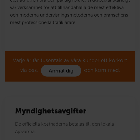
elev att bli en bra och pålitlig förare. Vi utvecklar ständigt
vår verksamhet för att tillhandahålla de mest effektiva
och moderna undervisningsmetoderna och branschens
mest professionella trafiklärare.
Varje år får tusentals av våra kunder ett körkort
via oss.
och kom med.
Anmäl dig
Myndighetsavgifter
De officiella kostnaderna betalas till den lokala
Ajovarma.