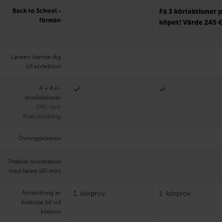
Back to School -
Få 3 körlektioner 
förmån
köpet! Värde 245 
Läraren hämtar dig
till körlektion
4 + 4 e-
teorilektioner
EAS- och
Riskutbildning
Övningskörprov
Praktisk teorilektion
med lärare (45 min)
Användning av
1. körprov
1. körprov
bilskolas bil vid
körprov