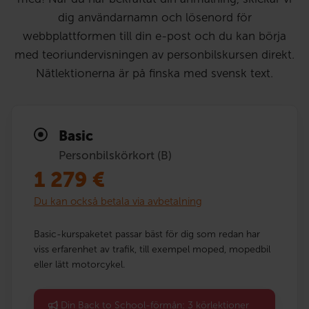
dig användarnamn och lösenord för
webbplattformen till din e-post och du kan börja
med teoriundervisningen av personbilskursen direkt.
Nätlektionerna är på finska med svensk text.
Basic
Personbilskörkort (B)
1 279
€
Du kan också betala via avbetalning
Basic-kurspaketet passar bäst för dig som redan har
viss erfarenhet av trafik, till exempel moped, mopedbil
eller lätt motorcykel.
Din Back to School-förmån: 3 körlektioner