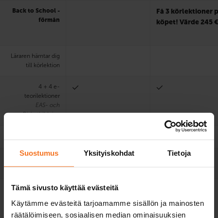
Back to School -
Få 3 körlektioner 
förmån
köpet! Värde 245 
Läraren hämtar dig
till körlektion
4 + 4 e-
teorilektioner
EAS- och
Riskutbildning
Övningskörprov
Suostumus
Yksityiskohdat
Tietoja
Praktisk teorilektion
med lärare (45 min)
Tämä sivusto käyttää evästeitä
Användning av
1. körprov
1. körprov
bilskolas bil vid
Käytämme evästeitä tarjoamamme sisällön ja mainosten
körprov
räätälöimiseen, sosiaalisen median ominaisuuksien