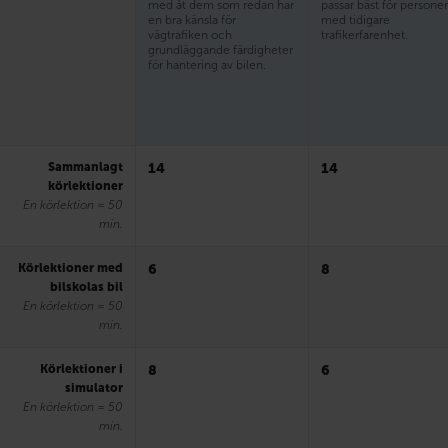
med åt dem som redan har
passar bäst för persone
en bra känsla för
med tidigare
vägtrafiken och
trafikerfarenhet.
grundläggande färdigheter
för hantering av bilen.
Sammanlagt
14
14
körlektioner
En körlektion = 50
min.
Körlektioner med
6
8
bilskolas bil
En körlektion = 50
min.
Körlektioner i
8
6
simulator
En körlektion = 50
min.