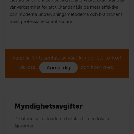
elev att bli en bra och pålitlig förare. Vi utvecklar ständigt
vår verksamhet för att tillhandahålla de mest effektiva
och moderna undervisningsmetoderna och branschens
mest professionella trafiklärare.
Varje år får tusentals av våra kunder ett körkort
via oss.
och kom med.
Anmäl dig
Myndighetsavgifter
De officiella kostnaderna betalas till den lokala
Ajovarma.