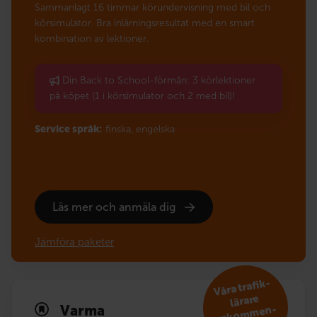
Sammanlagt 16 timmar körundervisning med bil och
körsimulator. Bra inlärningsresultat med en smart
kombination av lektioner.
Din Back to School-förmån: 3 körlektioner
på köpet (1 i körsimulator och 2 med bil)!
Service språk:
finska,
engelska
Läs mer och anmäla dig
Jämföra paketer
V
åra trafik­
reko
m
lärare
Varma
men­