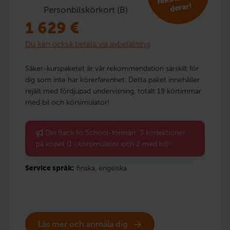
derar!
Personbilskörkort (B)
1 629
€
Du kan också betala via avbetalning
Säker-kurspaketet är vår rekommendation särskilt för
dig som inte har körerfarenhet. Detta paket innehåller
rejält med fördjupad undervisning, totalt 19 körtimmar
med bil och körsimulator!
Din Back to School-förmån: 3 körlektioner
på köpet (1 i körsimulator och 2 med bil)!
Service språk:
finska,
engelska
Läs mer och anmäla dig