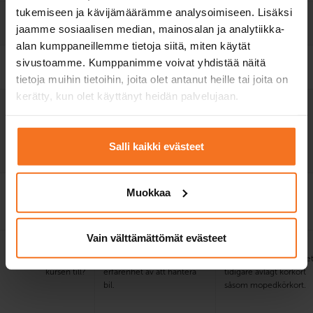
tukemiseen ja kävijämäärämme analysoimiseen. Lisäksi
Elektronisk lärmiljö
jaamme sosiaalisen median, mainosalan ja analytiikka-
och lärobok
alan kumppaneillemme tietoja siitä, miten käytät
Övningsprogram för
sivustoamme. Kumppanimme voivat yhdistää näitä
teoriprov
tietoja muihin tietoihin, joita olet antanut heille tai joita on
kerätty, kun olet käyttänyt heidän palvelujaan.
Utbildningsspråk på
finska, engelska
finska, engelska
utvald plats
E-teorilektioner på
finska, engelska och
Salli kaikki evästeet
svenska.
Pris på utvald plats
849 €
1279 €
Muokkaa
+
myndighetsavgifter
Vain välttämättömät evästeet
Vem
Dig som har god kunskap
Dig som har
rekommenderar vi
om vägtrafik och tidigare
vägtrafikkunskap och et
kursen till?
erfarenhet av att hantera
tidigare avlagt körkort
bil.
såsom mopedkörkort.