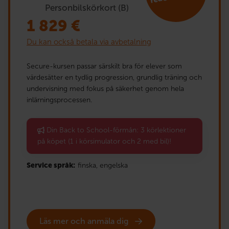
Personbilskörkort (B)
1 829
€
Du kan också betala via avbetalning
Secure-kursen passar särskilt bra för elever som
värdesätter en tydlig progression, grundlig träning och
undervisning med fokus på säkerhet genom hela
inlärningsprocessen.
Din Back to School-förmån: 3 körlektioner
på köpet (1 i körsimulator och 2 med bil)!
Service språk:
finska,
engelska
Läs mer och anmäla dig