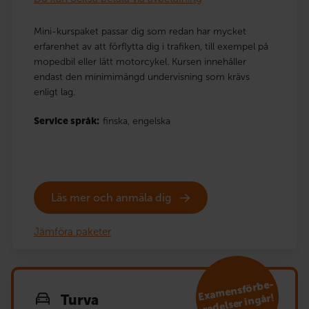
Mini-kurspaket passar dig som redan har mycket
erfarenhet av att förflytta dig i trafiken, till exempel på
mopedbil eller lätt motorcykel. Kursen innehåller
endast den minimimängd undervisning som krävs
enligt lag.
Service språk:
finska,
engelska
Läs mer och anmäla dig
Jämföra paketer
E
xa
mensförbe­
redelser ingår!
Turva