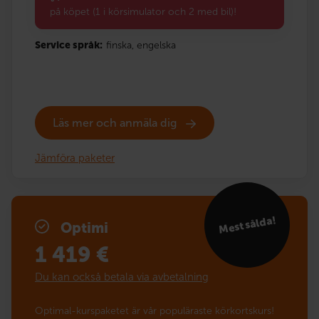
på köpet (1 i körsimulator och 2 med bil)!
Service språk:
finska,
engelska
Läs mer och anmäla dig
Jämföra paketer
Mest sålda!
Optimi
1 419
€
Du kan också betala via avbetalning
Optimal-kurspaketet är vår populäraste körkortskurs!