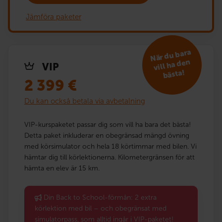
Jämföra paketer
När du bara
vill ha den
VIP
bästa!
2 399
€
Du kan också betala via avbetalning
VIP-kurspaketet passar dig som vill ha bara det bästa!
Detta paket inkluderar en obegränsad mängd övning
med körsimulator och hela 18 körtimmar med bilen. Vi
hämtar dig till körlektionerna. Kilometergränsen för att
hämta en elev är 15 km.
Din Back to School-förmån: 2 extra
körlektion med bil – och obegränsat med
simulatorpass, som alltid ingår i VIP-paketet!