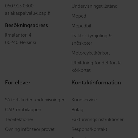
050 913 0300
Undervisningstillstånd
asiakaspalvelu
@
cap.fi
Moped
Besökningsadress
Mopedbil
Ilmalantori 4
Traktor, fyrhjuling &
00240 Helsinki
snöskoter
Motorcykelkörkort
Utbildning för det första
körkortet
För elever
Kontaktinformation
Så fortskrider undervisningen
Kundservice
CAP-mobilappen
Bolag
Teorilektioner
Faktureringsinstruktioner
Övning inför teoriprovet
Respons/kontakt