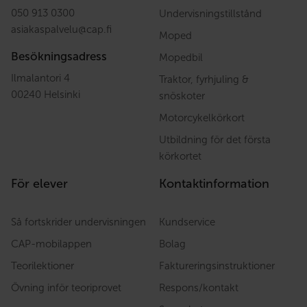
050 913 0300
Undervisningstillstånd
asiakaspalvelu
@
cap.fi
Moped
Besökningsadress
Mopedbil
Ilmalantori 4
Traktor, fyrhjuling &
00240 Helsinki
snöskoter
Motorcykelkörkort
Utbildning för det första
körkortet
För elever
Kontaktinformation
Så fortskrider undervisningen
Kundservice
CAP-mobilappen
Bolag
Teorilektioner
Faktureringsinstruktioner
Övning inför teoriprovet
Respons/kontakt