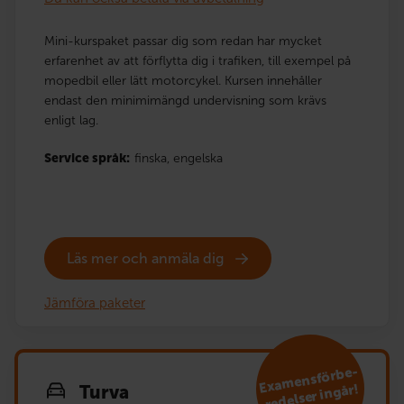
Mini-kurspaket passar dig som redan har mycket
erfarenhet av att förflytta dig i trafiken, till exempel på
mopedbil eller lätt motorcykel. Kursen innehåller
endast den minimimängd undervisning som krävs
enligt lag.
Service språk:
finska,
engelska
Läs mer och anmäla dig
Jämföra paketer
E
xa
mensförbe­
redelser ingår!
Turva