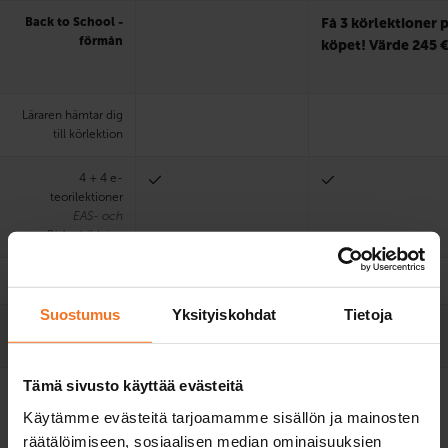
Back to School -
Få 3 körlektioner 
förmån
köpet! Värde 245 
Läraren hämtar dig
till körlektion
4 + 4 e-
teorilektioner
EAS- och
Riskutbildning
Övningskörprov
Suostumus
Yksityiskohdat
Tietoja
Praktisk teorilektion
med lärare (45 min)
Tämä sivusto käyttää evästeitä
Användning av
1. körprov
1. körprov
bilskolas bil vid
Käytämme evästeitä tarjoamamme sisällön ja mainosten
körprov
räätälöimiseen, sosiaalisen median ominaisuuksien