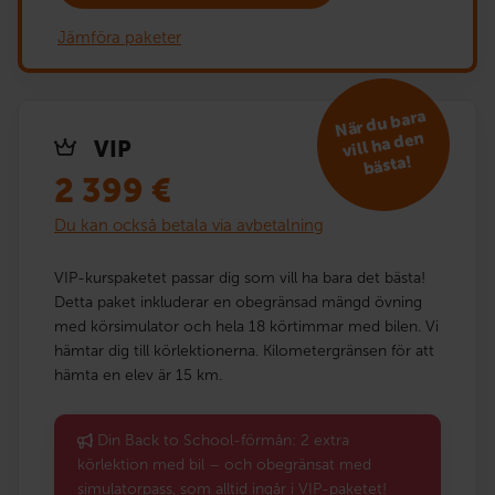
Jämföra paketer
När du bara
vill ha den
VIP
bästa!
2 399
€
Du kan också betala via avbetalning
VIP-kurspaketet passar dig som vill ha bara det bästa!
Detta paket inkluderar en obegränsad mängd övning
med körsimulator och hela 18 körtimmar med bilen. Vi
hämtar dig till körlektionerna. Kilometergränsen för att
hämta en elev är 15 km.
Din Back to School-förmån: 2 extra
körlektion med bil – och obegränsat med
simulatorpass, som alltid ingår i VIP-paketet!