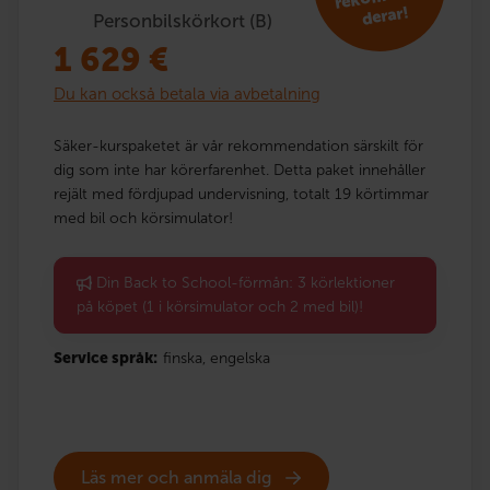
derar!
Personbilskörkort (B)
1 629
€
Du kan också betala via avbetalning
Säker-kurspaketet är vår rekommendation särskilt för
dig som inte har körerfarenhet. Detta paket innehåller
rejält med fördjupad undervisning, totalt 19 körtimmar
med bil och körsimulator!
Din Back to School-förmån: 3 körlektioner
på köpet (1 i körsimulator och 2 med bil)!
Service språk:
finska,
engelska
Läs mer och anmäla dig