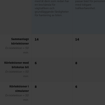
med åt dem som redan har
passar bäst för persone
en bra känsla för
med tidigare
vägtrafiken och
trafikerfarenhet.
grundläggande färdigheter
för hantering av bilen.
Sammanlagt
14
14
körlektioner
En körlektion = 50
min.
Körlektioner med
6
8
bilskolas bil
En körlektion = 50
min.
Körlektioner i
8
6
simulator
En körlektion = 50
min.