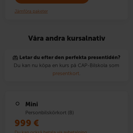
Jämföra paketer
Våra andra kursalnativ
Letar du efter den perfekta presentidén?
Du kan nu köpa en kurs på CAP-Bilskola som
presentkort
.
Mini
Personbilskörkort (B)
999
€
Du kan också betala via avbetalning