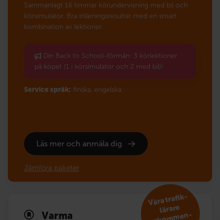
Sammanlagt 16 timmar körundervisning med bil och
körsimulator. Bra inlärningsresultat med en smart
kombination av lektioner.
Din Back to School-förmån: 3 körlektioner
på köpet (1 i körsimulator och 2 med bil)!
Service språk:
finska,
engelska
Läs mer och anmäla dig
Jämföra paketer
V
åra trafik­
reko
m
lärare
Varma
men­