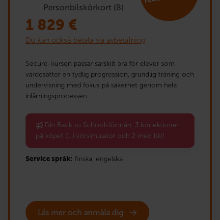
Personbilskörkort (B)
1 829
€
Du kan också betala via avbetalning
Secure-kursen passar särskilt bra för elever som
värdesätter en tydlig progression, grundlig träning och
undervisning med fokus på säkerhet genom hela
inlärningsprocessen.
Din Back to School-förmån: 3 körlektioner
på köpet (1 i körsimulator och 2 med bil)!
Service språk:
finska,
engelska
Läs mer och anmäla dig