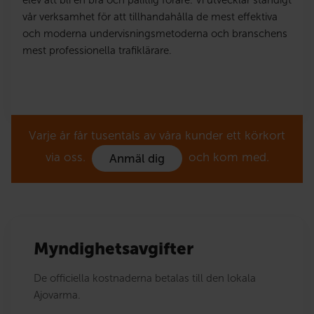
elev att bli en bra och pålitlig förare. Vi utvecklar ständigt
vår verksamhet för att tillhandahålla de mest effektiva
och moderna undervisningsmetoderna och branschens
mest professionella trafiklärare.
Varje år får tusentals av våra kunder ett körkort
via oss.
och kom med.
Anmäl dig
Myndighetsavgifter
De officiella kostnaderna betalas till den lokala
Ajovarma.