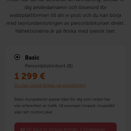
dig användarnamn och lösenord för
webbplattformen till din e-post och du kan börja
med teoriundervisningen av personbilskursen direkt.
Nätlektionerna är på finska med svensk text.
Basic
Personbilskörkort (B)
1 299
€
Du kan också betala via avbetalning
Basic-kurspaketet passar bäst för dig som redan har
viss erfarenhet av trafik, till exempel moped, mopedbil
eller lätt motorcykel.
Din Back to School-förmån: 3 körlektioner