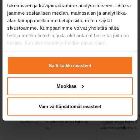
tukemiseen ja kävijämäärämme analysoimiseen. Lisäksi
Elektronisk lärmiljö
jaamme sosiaalisen median, mainosalan ja analytiikka-
och lärobok
alan kumppaneillemme tietoja siitä, miten käytät
Övningsprogram för
sivustoamme. Kumppanimme voivat yhdistää näitä
teoriprov
tietoja muihin tietoihin, joita olet antanut heille tai joita on
kerätty, kun olet käyttänyt heidän palvelujaan.
Utbildningsspråk på
finska, engelska
finska, engelska
utvald plats
E-teorilektioner på
finska, engelska och
Salli kaikki evästeet
svenska.
Pris på utvald plats
999 €
1299 €
Muokkaa
+
myndighetsavgifter
Vain välttämättömät evästeet
Vem
Dig som har god kunskap
Dig som har
rekommenderar vi
om vägtrafik och tidigare
vägtrafikkunskap och et
kursen till?
erfarenhet av att hantera
tidigare avlagt körkort
bil.
såsom mopedkörkort.