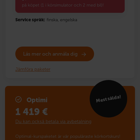
på köpet (1 i körsimulator och 2 med bil)!
Service språk:
finska,
engelska
Läs mer och anmäla dig
Jämföra paketer
Mest sålda!
Optimi
1 419
€
Du kan också betala via avbetalning
Optimal-kurspaketet är vår populäraste körkortskurs!