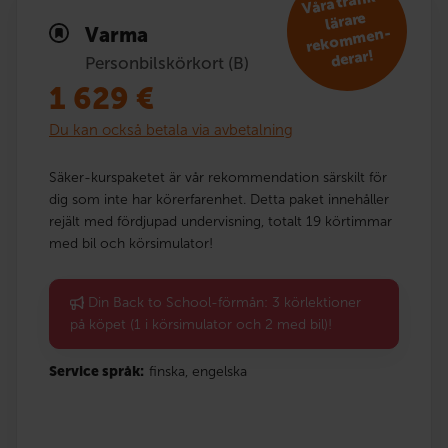
V
åra trafik­
reko
m
lärare
Varma
men­
derar!
Personbilskörkort (B)
1 629
€
Du kan också betala via avbetalning
Säker-kurspaketet är vår rekommendation särskilt för
dig som inte har körerfarenhet. Detta paket innehåller
rejält med fördjupad undervisning, totalt 19 körtimmar
med bil och körsimulator!
Din Back to School-förmån: 3 körlektioner
på köpet (1 i körsimulator och 2 med bil)!
Service språk:
finska,
engelska