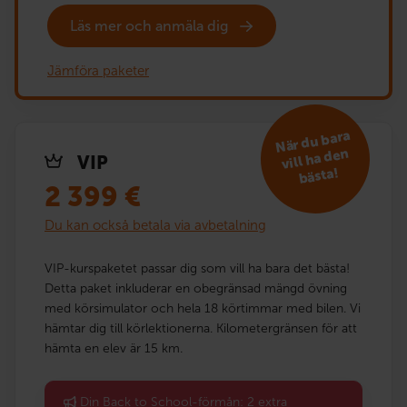
Läs mer och anmäla dig
Jämföra paketer
När du bara
vill ha den
VIP
bästa!
2 399
€
Du kan också betala via avbetalning
VIP-kurspaketet passar dig som vill ha bara det bästa!
Detta paket inkluderar en obegränsad mängd övning
med körsimulator och hela 18 körtimmar med bilen. Vi
hämtar dig till körlektionerna. Kilometergränsen för att
hämta en elev är 15 km.
Din Back to School-förmån: 2 extra