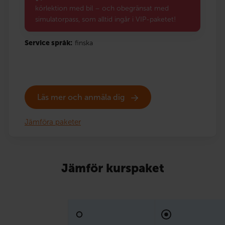
körlektion med bil – och obegränsat med
simulatorpass, som alltid ingår i VIP-paketet!
Service språk:
finska
Läs mer och anmäla dig
Jämföra paketer
Jämför kurspaket