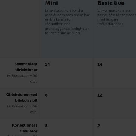
Mini
Basic live
En avskalad kurs för dig
En kompakt kurs som
med åt dem som redan har
passar bäst för persone
en bra känsla för
med tidigare
vägtrafiken och
trafikerfarenhet.
grundläggande färdigheter
för hantering av bilen.
Sammanlagt
14
14
körlektioner
En körlektion = 50
min.
Körlektioner med
6
12
bilskolas bil
En körlektion = 50
min.
Körlektioner i
8
2
simulator