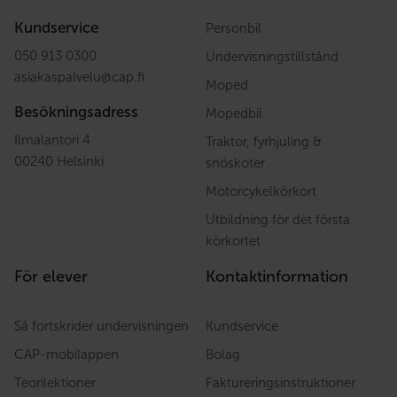
Kundservice
Personbil
050 913 0300
Undervisningstillstånd
asiakaspalvelu
@
cap.fi
Moped
Besökningsadress
Mopedbil
Ilmalantori 4
Traktor, fyrhjuling &
00240 Helsinki
snöskoter
Motorcykelkörkort
Utbildning för det första
körkortet
För elever
Kontaktinformation
Så fortskrider undervisningen
Kundservice
CAP-mobilappen
Bolag
Teorilektioner
Faktureringsinstruktioner