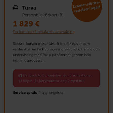
E
xa
mensförbe­
redelser ingår!
Turva
Personbilskörkort (B)
1 829
€
Du kan också betala via avbetalning
Secure-kursen passar särskilt bra för elever som
värdesätter en tydlig progression, grundlig träning och
undervisning med fokus på säkerhet genom hela
inlärningsprocessen.
Din Back to School-förmån: 3 körlektioner
på köpet (1 i körsimulator och 2 med bil)!
Service språk:
finska,
engelska