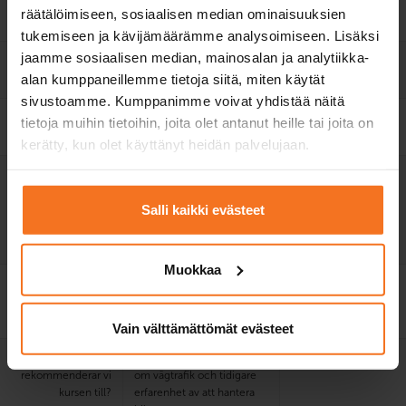
bilskolas bil vid
räätälöimiseen, sosiaalisen median ominaisuuksien
körprov
tukemiseen ja kävijämäärämme analysoimiseen. Lisäksi
jaamme sosiaalisen median, mainosalan ja analytiikka-
Elektronisk lärmiljö
alan kumppaneillemme tietoja siitä, miten käytät
och lärobok
sivustoamme. Kumppanimme voivat yhdistää näitä
Övningsprogram för
tietoja muihin tietoihin, joita olet antanut heille tai joita on
teoriprov
kerätty, kun olet käyttänyt heidän palvelujaan.
Utbildningsspråk på
finska, engelska
finska, engelska
utvald plats
Salli kaikki evästeet
E-teorilektioner på
finska, engelska och
svenska.
Muokkaa
Pris på utvald plats
899 €
1319 €
+
myndighetsavgifter
Vain välttämättömät evästeet
Vem
Dig som har god kunskap
rekommenderar vi
om vägtrafik och tidigare
kursen till?
erfarenhet av att hantera