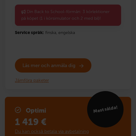
Din Back to School-förmån: 3 körlektioner
på köpet (1 i körsimulator och 2 med bil)!
Service språk:
finska,
engelska
Läs mer och anmäla dig
Jämföra paketer
Mest sålda!
Optimi
1 419
€
Du kan också betala via avbetalning