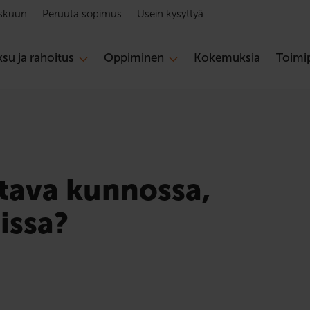
skuun
Peruuta sopimus
Usein kysyttyä
su ja rahoitus
Oppiminen
Kokemuksia
Toimip
ltava kunnossa,
issa?