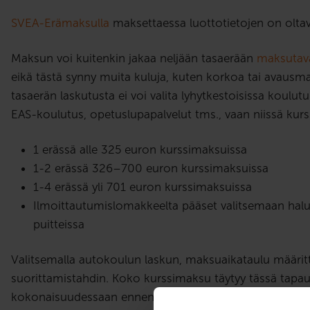
SVEA-Erämaksulla
maksettaessa luottotietojen on olta
Maksun voi kuitenkin jakaa neljään tasaerään
maksutava
eikä tästä synny muita kuluja, kuten korkoa tai avausma
tasaerän laskutusta ei voi valita lyhytkestoisissa koulut
EAS-koulutus, opetuslupapalvelut tms., vaan niissä kur
1 erässä alle 325 euron kurssimaksuissa
1-2 erässä 326–700 euron kurssimaksuissa
1-4 erässä yli 701 euron kurssimaksuissa
Ilmoittautumislomakkeelta pääset valitsemaan hal
puitteissa
Valitsemalla autokoulun laskun, maksuaikataulu määritt
suorittamistahdin. Koko kurssimaksu täytyy tässä tapa
kokonaisuudessaan ennen kuin pääsee ajokokeeseen.