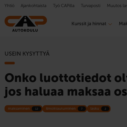
Hyppää sisältöön
Yhtiö
Ajankohtaista
Työ CAPilla
Turvaposti
Muutos la
Kurssit ja hinnat
Mak
USEIN KYSYTTYÄ
Onko luottotiedot o
jos haluaa maksaa os
maksaminen
ilmoittautuminen
lasku
12
7
2