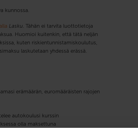
va kunnossa.
lla
Lasku
. Tähän ei tarvita luottotietoja
ksua. Huomioi kuitenkin, että tätä neljän
uksissa, kuten riskientunnistamiskoulutus,
ssimaksu laskutetaan yhdessä erässä.
uamasi erämäärän, euromääräisten rajojen
elee autokoulusi kurssin
uksessa olla maksettuna