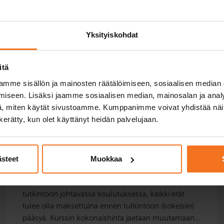
ydessä suoraan laskutustiimiimme
2 7131 (ma-pe klo 10.00-13.00).
Yksityiskohdat
itä
mme sisällön ja mainosten räätälöimiseen, sosiaalisen median
AIHEESEEN LIITTYVÄT KYSYMYKSET
iseen. Lisäksi jaamme sosiaalisen median, mainosalan ja analy
, miten käytät sivustoamme. Kumppanimme voivat yhdistää näitä t
n kerätty, kun olet käyttänyt heidän palvelujaan.
Pitääkö kurssimaksu maksaa
etukäteen?
ästeet
Muokkaa
Jos olet valinnut maksutavaksi laskun
tutkintoon johtavassa koulutuksessa, kaikki erät
tulee olla maksettuina ennen tutkintoon (kokeisiin)
pääsyä. Kurssin kokonaishinta jaetaan muutamaan…