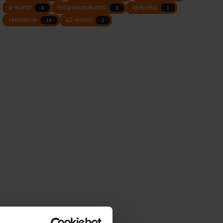
a-kortti
mopoautokortti
ajokielto
4
5
1
teoriakoe
a2-kortti
19
2