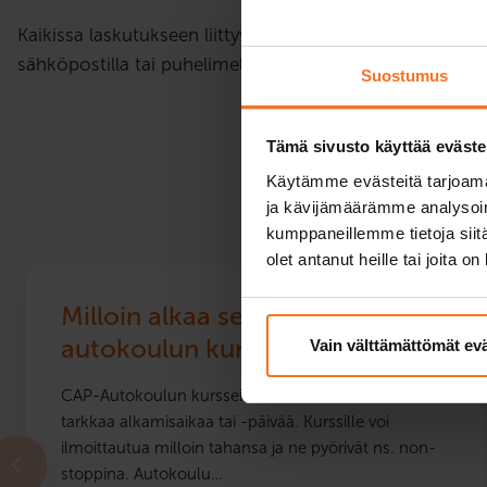
Kaikissa laskutukseen liittyvissä asioissa voi olla yhte
sähköpostilla tai puhelimella:
laskutus@cap.fi
tai 040 14
Suostumus
Tämä sivusto käyttää eväste
Käytämme evästeitä tarjoama
ja kävijämäärämme analysoim
kumppaneillemme tietoja siitä
olet antanut heille tai joita o
Milloin alkaa seuraava
autokoulun kurssi?
Vain välttämättömät ev
CAP-Autokoulun kursseilla ei ole enää varsinaista
tarkkaa alkamisaikaa tai -päivää. Kurssille voi
ilmoittautua milloin tahansa ja ne pyörivät ns. non-
stoppina. Autokoulu…