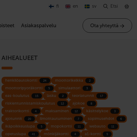
fi
en
sv
Etsi
isteet
Asiakaspalvelu
Ota yhteyttä
AIHEALUEET
henkilöautokortti
moottorikelkka
24
2
moottoripyoräkortti
simulaattori
5
3
eas-koulutus
lasku
teoriatunnit
15
2
17
riskientunnistamiskoulutus
ajokoe
12
8
traktorikortti
maksaminen
käsittelykoe
4
12
3
ajotunnit
ilmoittautuminen
sopimusehdot
20
7
6
ikäpoikkeuslupa
mopokortti
webauto
5
11
11
opetuslupa
mönkijäkortti
a1-kortti
41
4
5