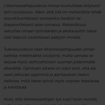
Liikenneopettajuudessa minua houkuttelee erityisesti
työn joustavuus. Näen, että sitä on mahdollista tehdä
sesonkiluonteisesti esimerkiksi kesäisin tai
iltapainotteisesti arjen lomassa. Mahdollisuus
vaikuttaa omaan työmäärään ja aikatauluihin tekee
siitä helposti sovitettavan päätyön rinnalle.
Tulevaisuudessa näen liikenneopettajuuden ennen
kaikkea mielekkäänä sivutyönä, mutta samalla se
tarjoaa myös vaihtoehtoisen suunnan pidemmällä
aikavälillä. Opintojen aikana on tullut esiin, että ala
vaatii jatkuvaa oppimista ja ajantasaisen tiedon
hallintaa, mikä tekee työstä myös sopivan haastavaa
ja kehittävää.
Koen, että liikenneopettajan työ sopii hyvin monille,