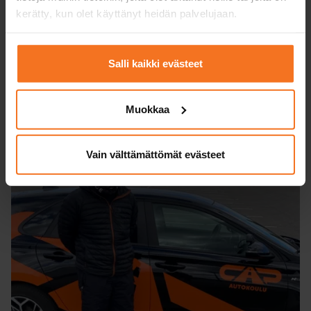
arkeen uudenlaista sisältöä ja avannut
kerätty, kun olet käyttänyt heidän palvelujaan.
mahdollisuuden rakentaa työelämää joustavammin
päätyön rinnalla.
Salli kaikki evästeet
Muokkaa
Vain välttämättömät evästeet