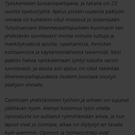
Työskentelen luokanopettajana, ja takana on 23
vuotta opetustyötä. Ajatus jostain uudesta päätyön
rinnalle oli kuitenkin ollut mielessä jo pidempään.
Tutustuessani liikenneopettajuuteen huomasin sen
yhdistävän luontevasti monia minulle tuttuja ja
merkityksellisiä asioita: opettamista, ihmisten
kohtaamista ja käytännönläheistä tekemistä. Siksi
päätös hakea opiskelemaan syntyi lopulta varsin
luontevasti, ja alusta asti ajatus on ollut rakentaa
liikenneopettajuudesta itselleni joustava sivutyö
päätyön rinnalle.
Opintojen yhdistäminen työhön ja arkeen on sujunut
yllättävän hyvin. Aiempi kokemus työn ohella
opiskelusta on auttanut rytmittämään arkea, ja kun
lapset ovat jo isompia, aikaa on löytynyt eri tavalla
kuin aiemmin. Opinnot ja työharjoittelu ovat