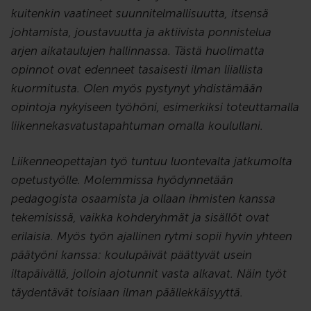
kuitenkin vaatineet suunnitelmallisuutta, itsensä
johtamista, joustavuutta ja aktiivista ponnistelua
arjen aikataulujen hallinnassa. Tästä huolimatta
opinnot ovat edenneet tasaisesti ilman liiallista
kuormitusta. Olen myös pystynyt yhdistämään
opintoja nykyiseen työhöni, esimerkiksi toteuttamalla
liikennekasvatustapahtuman omalla koulullani.
Liikenneopettajan työ tuntuu luontevalta jatkumolta
opetustyölle. Molemmissa hyödynnetään
pedagogista osaamista ja ollaan ihmisten kanssa
tekemisissä, vaikka kohderyhmät ja sisällöt ovat
erilaisia. Myös työn ajallinen rytmi sopii hyvin yhteen
päätyöni kanssa: koulupäivät päättyvät usein
iltapäivällä, jolloin ajotunnit vasta alkavat. Näin työt
täydentävät toisiaan ilman päällekkäisyyttä.