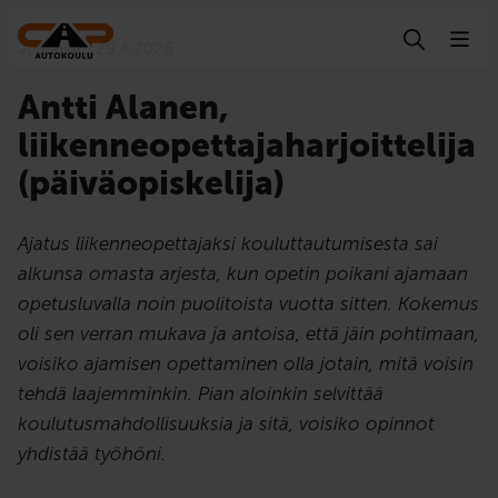
Hyppää sisältöön
Julkaistu:
29.4.2026
Antti Alanen,
liikenneopettajaharjoittelija
(päiväopiskelija)
Ajatus liikenneopettajaksi kouluttautumisesta sai
alkunsa omasta arjesta, kun opetin poikani ajamaan
opetusluvalla noin puolitoista vuotta sitten. Kokemus
oli sen verran mukava ja antoisa, että jäin pohtimaan,
voisiko ajamisen opettaminen olla jotain, mitä voisin
tehdä laajemminkin. Pian aloinkin selvittää
koulutusmahdollisuuksia ja sitä, voisiko opinnot
yhdistää työhöni.