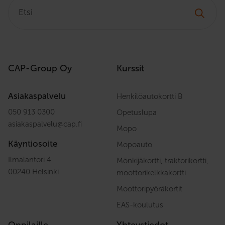
Etsi:
CAP-Group Oy
Kurssit
Asiakaspalvelu
Henkilöautokortti B
050 913 0300
Opetuslupa
asiakaspalvelu
@
cap.fi
Mopo
Käyntiosoite
Mopoauto
Ilmalantori 4
Mönkijäkortti, traktorikortti,
00240 Helsinki
moottorikelkkakortti
Moottoripyöräkortit
EAS-koulutus
Oppilaille
Yhteystiedot