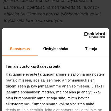
joilla on taustaa opetuksesta tai ohjaamisesta.
Esimerkiksi opettajat, varhaiskasvattajat, nuoriso-
ohjaajat tai liikenteen parissa työskentelevät voivat
löytää siitä luontevan sivutyön.
Itselleni liikenneopettajuus on tuonut uusia
näkökulmia myös päätyöhöni. Liikennekasvatuksen
merkitys on korostunut ja olen saanut uusia tapoja
Suostumus
Yksityiskohdat
Tietoja
käsitellä aihetta oppilaiden kanssa. Lisäksi digitaidot
ja erilaisten järjestelmien hallinta ovat kehittyneet
Tämä sivusto käyttää evästeitä
opintojen myötä, vaikka sekä oppilaitoksen että
CAPin järjestelmiin perehtyminen on vaatinut aikaa ja
Käytämme evästeitä tarjoamamme sisällön ja mainosten
aktiivista opettelua.
räätälöimiseen, sosiaalisen median ominaisuuksien
tukemiseen ja kävijämäärämme analysoimiseen. Lisäksi
jaamme sosiaalisen median, mainosalan ja analytiikka-
Kokonaisuutena liikenneopettajaksi opiskelu on
alan kumppaneillemme tietoja siitä, miten käytät
tarjonnut juuri sellaista vaihtelua ja kehittymisen
sivustoamme. Kumppanimme voivat yhdistää näitä
mahdollisuutta, jota olin kaivannut. Se on tuonut
tietoja muihin tietoihin, joita olet antanut heille tai joita on